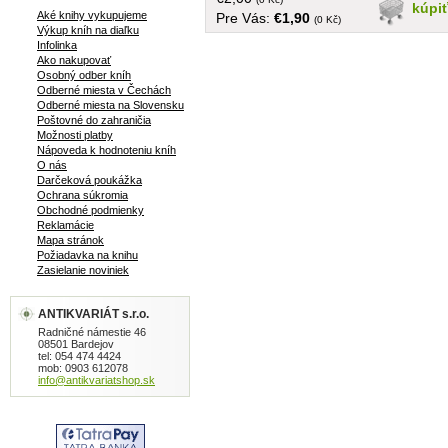
probudí dokonce vojska Života, jenže
kúpi
Aké knihy vykupujeme
Pre Vás:
€1,90
Eope se tak snadno nevzdává... v
(0 Kč)
Výkup kníh na diaľku
češtine, brožovaná, menší formát, 126
Infolinka
strán
Ako nakupovať
Osobný odber kníh
Odberné miesta v Čechách
Odberné miesta na Slovensku
Poštovné do zahraničia
Možnosti platby
Nápoveda k hodnoteniu kníh
O nás
Darčeková poukážka
Ochrana súkromia
Obchodné podmienky
Reklamácie
Mapa stránok
Požiadavka na knihu
Zasielanie noviniek
ANTIKVARIÁT s.r.o.
Radničné námestie 46
08501 Bardejov
tel: 054 474 4424
mob: 0903 612078
info@antikvariatshop.sk