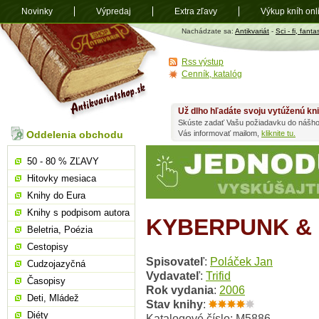
Novinky
Výpredaj
Extra zľavy
Výkup kníh onl
Antikvariát
Nachádzate sa:
Antikvariát
-
Sci - fi, fanta
shop.sk
Rss výstup
Cenník, katalóg
Už dlho hľadáte svoju vytúženú kn
Skúste zadať Vašu požiadavku do nášho
Oddelenia obchodu
Vás informovať mailom,
kliknite tu.
50 - 80 % ZĽAVY
Hitovky mesiaca
Knihy do Eura
Knihy s podpisom autora
KYBERPUNK &
Beletria, Poézia
Cestopisy
Spisovateľ
:
Poláček Jan
Cudzojazyčná
Vydavateľ
:
Trifid
Časopisy
Rok vydania
:
2006
Deti, Mládež
Stav knihy
:
Diéty
Katalogové číslo: M5886