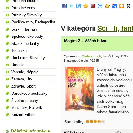
Prírodná lekáreň
Prírodné vedy
Príručky,Slovníky
Rodičovstvo, Pedagogika
V kategórii
Sci - fi, fa
Sci - fi, fantasy
Spoločenské vedy
Magira 2. - Věčná bitva
Starožitné knihy
Technika
Spisovatel
:
Walker Hugh
, Ivo Železný 1995
Učebnice, Slovníky
Katalogové číslo: P1245
Umenie
Druhý díl Magiry,
Varenie, Nápoje
Věčná bitva, nás
Zabava, Hry
zavede do Veelgadu,
oblasti uprostřed
Zdravie, Šport
wolsanské savany,
Darčekové poukážky
kde v šetibohé věži
Životné príbehy
sídlí velký mág
Daran Sorc. Ilara
Miniatúry, Kolibrík
tohoto fanatického
Knižné Edície
bojovníka proti Temnotě vyhledala v
Stav knihy:
naději, že jí pomůže znovu najít
Frankariho. Skutečně se jí to podaří,
Dôležité informácie
€2,00
(0 Kč)