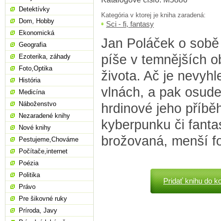
Detektívky
Kategória v ktorej je kniha zaradená:
Dom, Hobby
Sci - fi, fantasy
Ekonomická
Jan Poláček o sobě 
Geografia
píše v temnějších 
Ezoterika, záhady
Foto,Optika
života. Ač je nevyhl
História
vlnách, a pak osud
Medicína
Náboženstvo
hrdinové jeho příběh
Nezaradené knihy
kyberpunku či fantas
Nové knihy
brožovaná, menší fo
Pestujeme,Chováme
Počítače,internet
Poézia
Politika
Pridať knihu do k
Právo
Pre šikovné ruky
Príroda, Javy