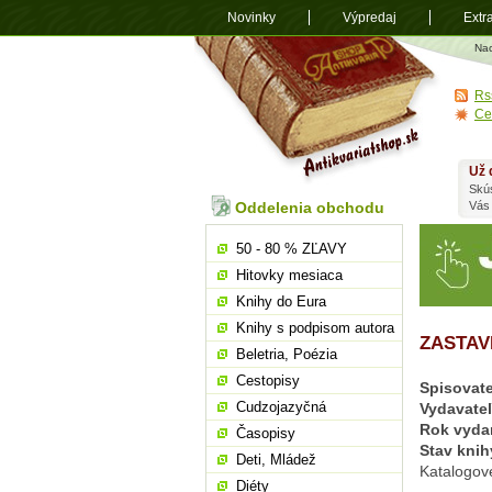
Novinky
Výpredaj
Extr
Antikvariá
Na
shop.sk
Rs
Ce
Už 
Skú
Oddelenia obchodu
Vás
50 - 80 % ZĽAVY
Hitovky mesiaca
Knihy do Eura
Knihy s podpisom autora
ZASTAV
Beletria, Poézia
Cestopisy
Spisovate
Cudzojazyčná
Vydavate
Rok vyda
Časopisy
Stav knih
Deti, Mládež
Katalogov
Diéty