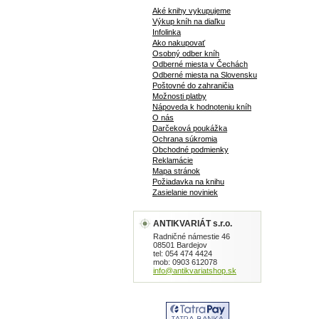
Aké knihy vykupujeme
Výkup kníh na diaľku
Infolinka
Ako nakupovať
Osobný odber kníh
Odberné miesta v Čechách
Odberné miesta na Slovensku
Poštovné do zahraničia
Možnosti platby
Nápoveda k hodnoteniu kníh
O nás
Darčeková poukážka
Ochrana súkromia
Obchodné podmienky
Reklamácie
Mapa stránok
Požiadavka na knihu
Zasielanie noviniek
ANTIKVARIÁT s.r.o.
Radničné námestie 46
08501 Bardejov
tel: 054 474 4424
mob: 0903 612078
info@antikvariatshop.sk