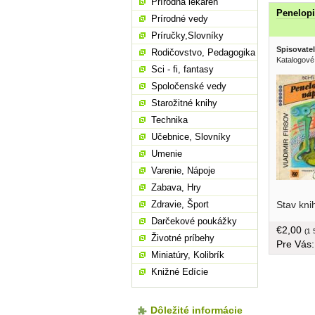
Prírodná lekáreň
Penelopi
Prírodné vedy
Príručky,Slovníky
Spisovatel
Rodičovstvo, Pedagogika
Katalogové
Sci - fi, fantasy
Spoločenské vedy
Starožitné knihy
Technika
Učebnice, Slovníky
Umenie
Varenie, Nápoje
Zabava, Hry
Stav kni
Zdravie, Šport
Darčekové poukážky
€2,00
(1 
Životné príbehy
Pre Vás
Miniatúry, Kolibrík
Knižné Edície
Dôležité informácie