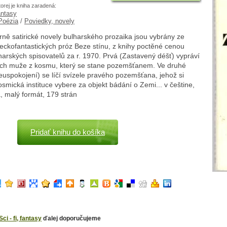
torej je kniha zaradená:
fantasy
 Poézia
/
Poviedky, novely
ně satirické novely bulharského prozaika jsou vybrány ze
eckofantastických próz Beze stínu, z knihy poctěné cenou
arských spisovatelů za r. 1970. Prvá (Zastavený déšť) vypráví
ch muže z kosmu, který se stane pozemšťanem. Ve druhé
euspokojení) se líčí svízele pravého pozemšťana, jehož si
smická instituce vybere za objekt bádání o Zemi... v češtine,
, malý formát, 179 strán
Pridať knihu do košíka
Sci - fi, fantasy
ďalej doporučujeme