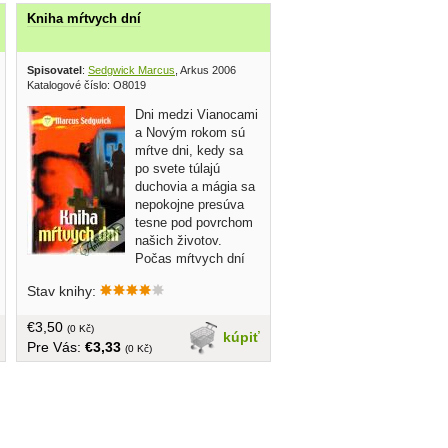
Kniha mŕtvych dní
Spisovatel
:
Sedgwick Marcus
, Arkus 2006
Katalogové číslo: O8019
Dni medzi Vianocami
a Novým rokom sú
mŕtve dni, kedy sa
po svete túlajú
duchovia a mágia sa
nepokojne presúva
tesne pod povrchom
našich životov.
Počas mŕtvych dní
sa môže prihodiť čokoľvek.
Stav knihy:
€3,50
(0 Kč)
kúpiť
Pre Vás:
€3,33
(0 Kč)