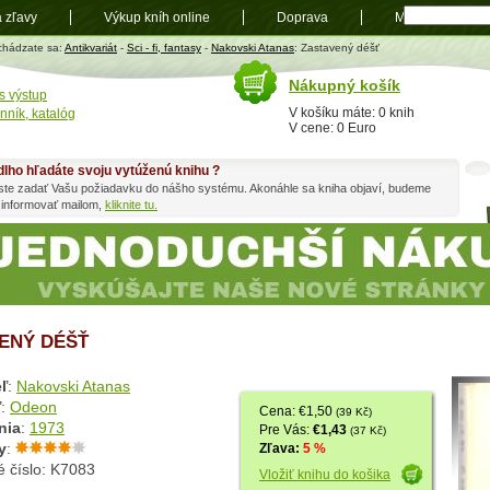
a zľavy
Výkup kníh online
Doprava
Mapa
t
chádzate sa:
Antikvariát
-
Sci - fi, fantasy
-
Nakovski Atanas
: Zastavený déšť
Nákupný košík
s výstup
V košíku máte: 0 knih
nník, katalóg
V cene: 0 Euro
dlho hľadáte svoju vytúženú knihu ?
ste zadať Vašu požiadavku do nášho systému. Akonáhle sa kniha objaví, budeme
 informovať mailom,
kliknite tu.
ENÝ DÉŠŤ
ľ
:
Nakovski Atanas
ľ
:
Odeon
Cena: €1,50
(39 Kč)
nia
:
1973
Pre Vás:
€1,43
(37 Kč)
y
:
Zľava:
5 %
é číslo: K7083
Vložiť knihu do košika