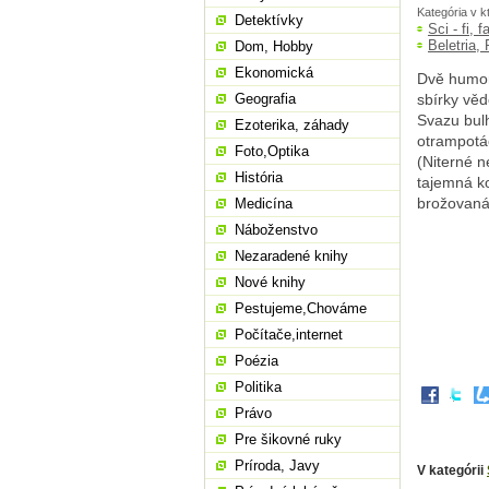
Kategória v k
Detektívky
Sci - fi, 
Beletria,
Dom, Hobby
Ekonomická
Dvě humor
Geografia
sbírky věd
Svazu bulh
Ezoterika, záhady
otrampotá
Foto,Optika
(Niterné n
História
tajemná ko
brožovaná
Medicína
Náboženstvo
Nezaradené knihy
Nové knihy
Pestujeme,Chováme
Počítače,internet
Poézia
Politika
Právo
Pre šikovné ruky
Príroda, Javy
V kategórii