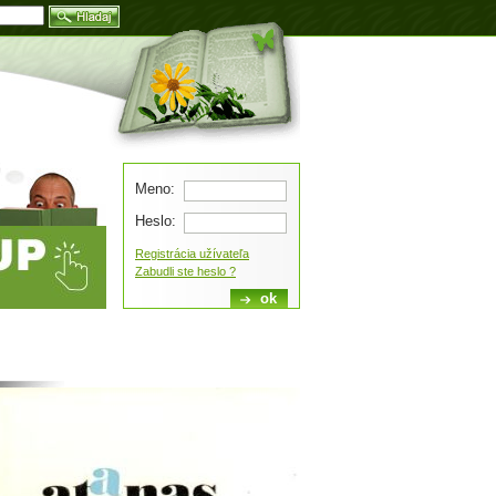
Blog
Meno:
Heslo:
Registrácia užívateľa
Zabudli ste heslo ?