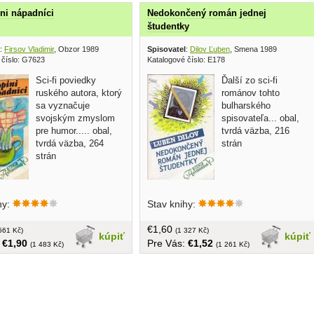
ni nápadníci
Nedokončený román jednej
študentky
:
Firsov Vladimir
, Obzor 1989
Spisovatel
:
Dilov Ľuben
, Smena 1989
 číslo: G7623
Katalogové číslo: E178
Sci-fi poviedky
Ďalší zo sci-fi
ruského autora, ktorý
románov tohto
sa vyznačuje
bulharského
svojským zmyslom
spisovateľa... obal,
pre humor..... obal,
tvrdá väzba, 216
tvrdá väzba, 264
strán
strán
hy:
Stav knihy:
€1,60
561 Kč)
(1 327 Kč)
kúpiť
kúpiť
:
€1,90
Pre Vás:
€1,52
(1 483 Kč)
(1 261 Kč)