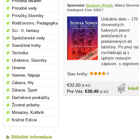
Prírodná lekáreň
Spisovatel
:
Muránsky Bystrík
, Matica Slovens
Prírodné vedy
Katalogové číslo: K9017
Príručky,Slovníky
Unikátne dielo – 170
Rodičovstvo, Pedagogika
slovenských
ľudových piesní
Sci - fi, fantasy
preložených a
Spoločenské vedy
prebásnených do
Starožitné knihy
latinčiny. Po prvý raz
vychádzajú aj s
Technika
úplným notovým
Učebnice, Slovníky
zápisom, s registrom
Umenie
originálnych slovenských textov i s
Stav knihy:
výberovým súborom anglických
Varenie, Nápoje
prekladov... veľký formát, tvrdá väzba,
Zabava, Hry
€32,00
224 strán
(0 Kč)
kúpi
Zdravie, Šport
Pre Vás:
€30,40
(0 Kč)
Darčekové poukážky
Životné príbehy
Miniatúry, Kolibrík
Knižné Edície
Dôležité informácie