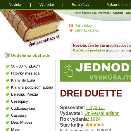
Novinky
Výpredaj
Extra zľavy
Výkup kníh onl
Antikvariát
Nachádzate sa:
Antikvariát
-
Umenie
-
Not
shop.sk
Rss výstup
Cenník, katalóg
Neviete, čím by ste urobili radosť
Darčeková poukážka
je potom ten naj
Oddelenia obchodu
50 - 80 % ZĽAVY
Hitovky mesiaca
Knihy do Eura
Knihy s podpisom autora
DREI DUETTE
Beletria, Poézia
Cestopisy
Spisovateľ
:
Haydn J.
Cudzojazyčná
Vydavateľ
:
Universal edition
Časopisy
Rok vydania
:
1924
Deti, Mládež
Stav knihy
:
Diéty
Katalogové číslo: M9013