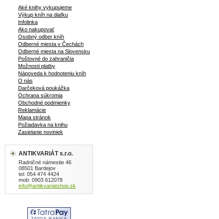
Aké knihy vykupujeme
Výkup kníh na diaľku
Infolinka
Ako nakupovať
Osobný odber kníh
Odberné miesta v Čechách
Odberné miesta na Slovensku
Poštovné do zahraničia
Možnosti platby
Nápoveda k hodnoteniu kníh
O nás
Darčeková poukážka
Ochrana súkromia
Obchodné podmienky
Reklamácie
Mapa stránok
Požiadavka na knihu
Zasielanie noviniek
ANTIKVARIÁT s.r.o.
Radničné námestie 46
08501 Bardejov
tel: 054 474 4424
mob: 0903 612078
info@antikvariatshop.sk