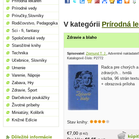
Prírodná lekáreň
Prírodné vedy
Príručky,Slovníky
V kategórii
Prírodná l
Rodičovstvo, Pedagogika
Sci - fi, fantasy
Zdravie a blaho
Spoločenské vedy
Starožitné knihy
Technika
Spisovatel
:
Zigmund T. J.
, Adventné nakladateľ
Katalogové číslo: P2772
Učebnice, Slovníky
Radca pre chorých a
Umenie
zdravých... tvrdá
Varenie, Nápoje
väzba, 96 strán text
Zabava, Hry
+ obrazová príloha
Zdravie, Šport
Darčekové poukážky
Životné príbehy
Miniatúry, Kolibrík
Knižné Edície
Stav knihy:
€7,00
(0 Kč)
kúpi
Dôležité informácie