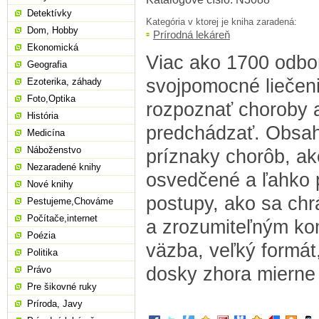
Detektívky
Kategória v ktorej je kniha zaradená:
Dom, Hobby
Prírodná lekáreň
Ekonomická
Viac ako 1700 odbo
Geografia
svojpomocné liečeni
Ezoterika, záhady
Foto,Optika
rozpoznať choroby 
História
predchádzať. Obsah
Medicína
Náboženstvo
príznaky chorôb, ak
Nezaradené knihy
osvedčené a ľahko 
Nové knihy
postupy, ako sa chr
Pestujeme,Chováme
Počítače,internet
a zrozumiteľným ko
Poézia
väzba, veľký formát
Politika
dosky zhora miern
Právo
Pre šikovné ruky
Príroda, Javy