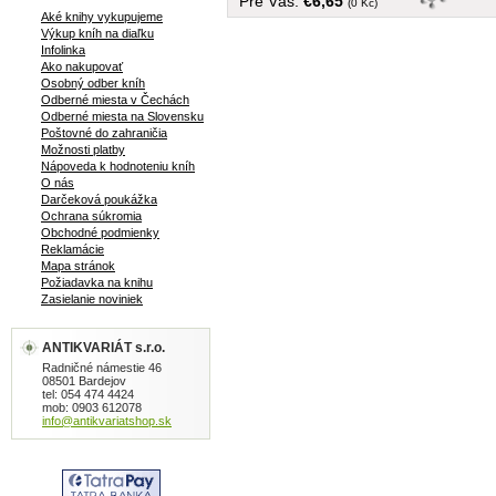
Pre Vás:
€6,65
(0 Kč)
Aké knihy vykupujeme
Výkup kníh na diaľku
Infolinka
Ako nakupovať
Osobný odber kníh
Odberné miesta v Čechách
Odberné miesta na Slovensku
Poštovné do zahraničia
Možnosti platby
Nápoveda k hodnoteniu kníh
O nás
Darčeková poukážka
Ochrana súkromia
Obchodné podmienky
Reklamácie
Mapa stránok
Požiadavka na knihu
Zasielanie noviniek
ANTIKVARIÁT s.r.o.
Radničné námestie 46
08501 Bardejov
tel: 054 474 4424
mob: 0903 612078
info@antikvariatshop.sk