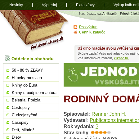
Novinky
Výpredaj
Extra zľavy
Výkup kníh onl
Antikvariát
Nachádzate sa:
Antikvariát
-
Prírodná lek
shop.sk
Rss výstup
Cenník, katalóg
Už dlho hľadáte svoju vytúženú kn
Skúste zadať Vašu požiadavku do nášho
Oddelenia obchodu
Vás informovať mailom,
kliknite tu.
50 - 80 % ZĽAVY
Hitovky mesiaca
Knihy do Eura
Knihy s podpisom autora
RODINNÝ DOMÁ
Beletria, Poézia
Cestopisy
Spisovateľ
:
Renner John H.
Cudzojazyčná
Vydavateľ
:
Publicatons internatio
Časopisy
Rok vydania
:
?
Deti, Mládež
Stav knihy
:
Diéty
Katalogové číslo: N3088