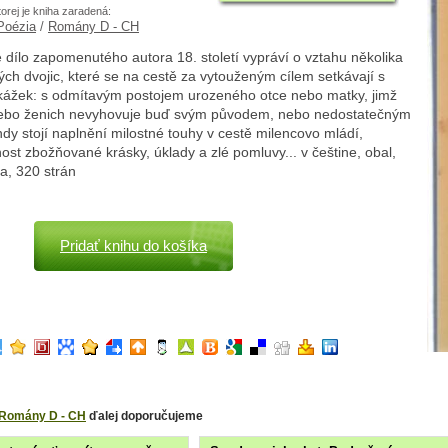
torej je kniha zaradená:
 Poézia
/
Romány D - CH
dílo zapomenutého autora 18. století vypráví o vztahu několika
ch dvojic, které se na cestě za vytouženým cílem setkávají s
kážek: s odmítavým postojem urozeného otce nebo matky, jimž
ebo ženich nevyhovuje buď svým původem, nebo nedostatečným
ndy stojí naplnění milostné touhy v cestě milencovo mládí,
ost zbožňované krásky, úklady a zlé pomluvy... v češtine, obal,
a, 320 strán
Pridať knihu do košíka
Romány D - CH
ďalej doporučujeme