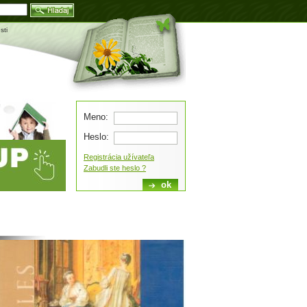
Blog
sti
Meno:
Heslo:
Registrácia užívateľa
Zabudli ste heslo ?