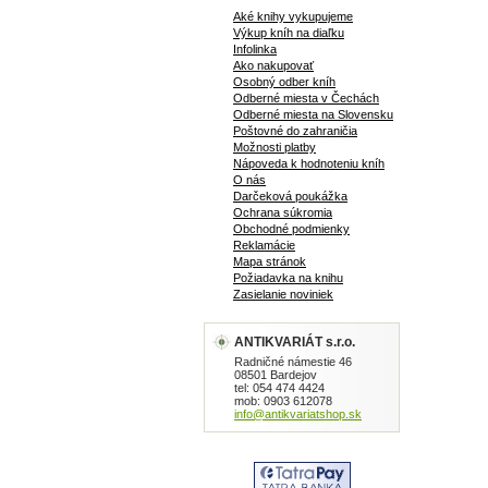
Aké knihy vykupujeme
Výkup kníh na diaľku
Infolinka
Ako nakupovať
Osobný odber kníh
Odberné miesta v Čechách
Odberné miesta na Slovensku
Poštovné do zahraničia
Možnosti platby
Nápoveda k hodnoteniu kníh
O nás
Darčeková poukážka
Ochrana súkromia
Obchodné podmienky
Reklamácie
Mapa stránok
Požiadavka na knihu
Zasielanie noviniek
ANTIKVARIÁT s.r.o.
Radničné námestie 46
08501 Bardejov
tel: 054 474 4424
mob: 0903 612078
info@antikvariatshop.sk