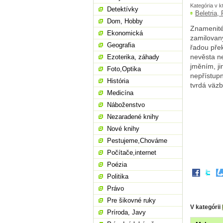
Kategória v k
Detektívky
Beletria,
Dom, Hobby
Znamenité 
Ekonomická
zamilovaný
Geografia
řadou pře
nevěsta n
Ezoterika, záhady
jměním, ji
Foto,Optika
nepřístupn
História
tvrdá väzb
Medicína
Náboženstvo
Nezaradené knihy
Nové knihy
Pestujeme,Chováme
Počítače,internet
Poézia
Politika
Právo
Pre šikovné ruky
V kategórii
Príroda, Javy