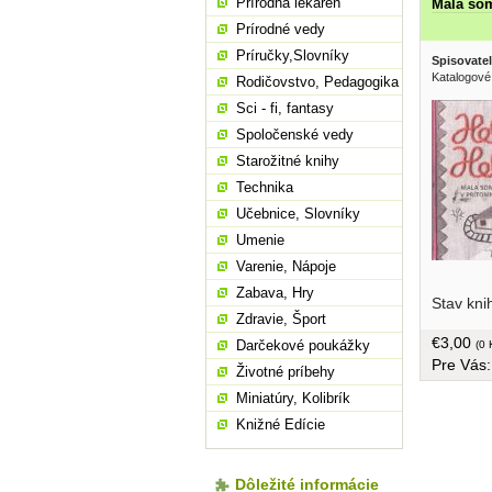
Prírodná lekáreň
Mala som
Prírodné vedy
Príručky,Slovníky
Spisovatel
Katalogové
Rodičovstvo, Pedagogika
Sci - fi, fantasy
Spoločenské vedy
Starožitné knihy
Technika
Učebnice, Slovníky
Umenie
Varenie, Nápoje
storočia
Zabava, Hry
Stav kni
provinci
Zdravie, Šport
maličký p
€3,00
Darčekové poukážky
študuje n
(0 
Pre Vás
tvári... 
Životné príbehy
Miniatúry, Kolibrík
Knižné Edície
Dôležité informácie