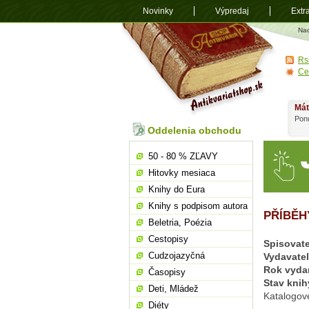
Novinky
Výpredaj
Extr
Antikvariá
Na
shop.sk
Rs
Ce
Mát
Ponú
Oddelenia obchodu
50 - 80 % ZĽAVY
Hitovky mesiaca
Knihy do Eura
Knihy s podpisom autora
PŘÍBĚH
Beletria, Poézia
Cestopisy
Spisovate
Cudzojazyčná
Vydavate
Rok vyda
Časopisy
Stav knih
Deti, Mládež
Katalogov
Diéty