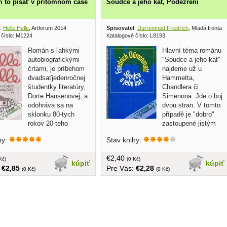
 to písať v prítomnom čase
Soudce a jeho kat, Podezření
:
Helle Helle
, Artforum 2014
Spisovatel
:
Durrenmatt Friedrich
, Mladá fronta 
 číslo: M1224
Katalogové číslo: L8193
Román s ľahkými
Hlavní téma románu
autobiografickými
"Soudce a jeho kat"
črtami, je príbehom
najdeme už u
dvadsaťjedenročnej
Hammetta,
študentky literatúry,
Chandlera či
Dorte Hansenovej, a
Simenona. Jde o boj
odohráva sa na
dvou stran. V tomto
sklonku 80-tych
případě je "dobro"
rokov 20-teho
zastoupené jistým
 akoby na ceste medzi
Bärlachem, který svou lidskostí může
hy:
Stav knihy:
ou, kde prechodne obýva
leckomu připomenout Maigreta. Je to
renajatý byt a Kodaňou, kde
člověk konzervativního ražení, který
€2,40
a univerzite, či skôr sa tak
Kč)
nejedná podle právních předpisů, ale
(0 Kč)
kúpiť
kúpiť
:
€2,85
Pre Vás:
€2,28
tvrdá väzba, 125 strán
naslouchá spíše svému rozumu... v
(0 Kč)
(0 Kč)
češtine, obal, tvrdá väzba, 148 strán