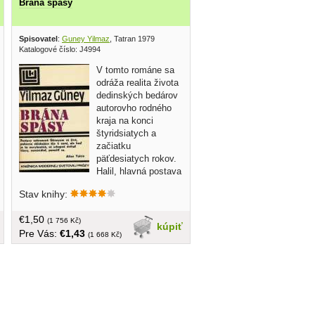
Brána spásy
1971
Spisovatel
:
Guney Yilmaz
, Tatran 1979
Katalogové číslo: J4994
V tomto románe sa
odráža realita života
dedinských bedárov
autorovho rodného
kraja na konci
štyridsiatych a
začiatku
päťdesiatych rokov.
Halil, hlavná postava
pri pohľade na
Stav knihy:
otrasné fakty zasahujúce jemu blízkych
ľudí, vytriezve z ilúzií, pod ich tlakom
€1,50
sa postupne lámu putá jeho
(1 756 Kč)
kúpiť
Pre Vás:
€1,43
bezvýhradnej oddanosti pánom majera,
(1 668 Kč)
na ktorom vyrastal... obal, tvrdá väzba,
290 strán