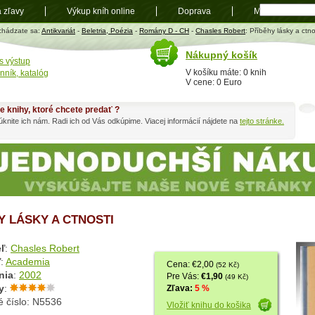
a zľavy
Výkup kníh online
Doprava
Mapa
t
chádzate sa:
Antikvariát
-
Beletria, Poézia
-
Romány D - CH
-
Chasles Robert
: Příběhy lásky a ctno
Nákupný košík
s výstup
V košíku máte: 0 knih
nník, katalóg
V cene: 0 Euro
e knihy, ktoré chcete predať ?
knite ich nám. Radi ich od Vás odkúpime. Viacej informácií nájdete na
tejto stránke.
Y LÁSKY A CTNOSTI
ľ
:
Chasles Robert
ľ
:
Academia
Cena: €2,00
(52 Kč)
nia
:
2002
Pre Vás:
€1,90
(49 Kč)
y
:
Zľava:
5 %
é číslo: N5536
Vložiť knihu do košika