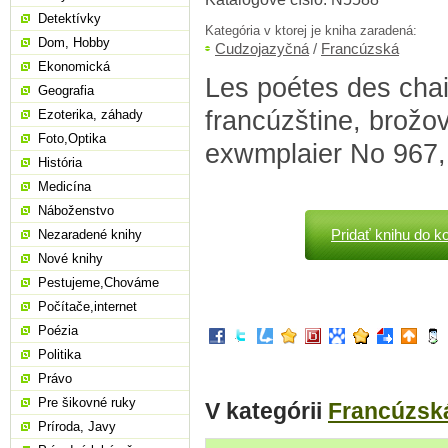
Detektívky
Kategória v ktorej je kniha zaradená:
Dom, Hobby
Cudzojazyčná
/
Francúzská
Ekonomická
Les poétes des chai
Geografia
francúzštine, brožo
Ezoterika, záhady
Foto,Optika
exwmplaier No 967,
História
Medicína
Náboženstvo
Pridať knihu do k
Nezaradené knihy
Nové knihy
Pestujeme,Chováme
Počítače,internet
Poézia
Politika
Právo
Pre šikovné ruky
V kategórii
Francúzsk
Príroda, Javy