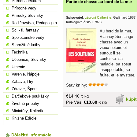
Prírodná lekáreň
Partie de chasse au bord de la mer
Prírodné vedy
Príručky,Slovníky
Spisovatel
:
Lépront Catherine
, Gallimard 1987
Katalogové číslo: L7873
Rodičovstvo, Pedagogika
Sci - fi, fantasy
Au bord de la mer,
Vianney Sertilange
Spoločenské vedy
chasse avec un
Starožitné knihy
vieux notaire et
Technika
surtout il se
confesse: sa
Učebnice, Slovníky
maladie, sa soeur
Umenie
insupportable, sa
Varenie, Nápoje
fruite, et le mystere,
qui l'a obligé a revenir... vo francúzštine
Zabava, Hry
Stav knihy:
brožovaná, 171 strán
Zdravie, Šport
€14,40
Darčekové poukážky
(0 Kč)
kúpi
Pre Vás:
€13,68
(0 Kč)
Životné príbehy
Miniatúry, Kolibrík
Knižné Edície
Dôležité informácie