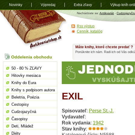
Novinky
Výpredaj
Extra zľavy
Výkup kníh onl
Antikvariát
Nachádzate sa:
Antikvariát
-
Cudzojazyčn
shop.sk
Rss výstup
Cenník, katalóg
Máte knihy, ktoré chcete predať ?
Ponúknite ich nám. Radi ich od Vás odkú
Oddelenia obchodu
50 - 80 % ZĽAVY
Hitovky mesiaca
Knihy do Eura
Knihy s podpisom autora
EXIL
Beletria, Poézia
Cestopisy
Spisovateľ
:
Perse St.-J.
Cudzojazyčná
Vydavateľ
:
Časopisy
Rok vydania
:
1942
Deti, Mládež
Stav knihy
:
Diéty
Katalogové číslo: N5588