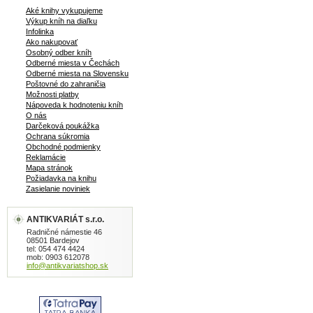
Aké knihy vykupujeme
Výkup kníh na diaľku
Infolinka
Ako nakupovať
Osobný odber kníh
Odberné miesta v Čechách
Odberné miesta na Slovensku
Poštovné do zahraničia
Možnosti platby
Nápoveda k hodnoteniu kníh
O nás
Darčeková poukážka
Ochrana súkromia
Obchodné podmienky
Reklamácie
Mapa stránok
Požiadavka na knihu
Zasielanie noviniek
ANTIKVARIÁT s.r.o.
Radničné námestie 46
08501 Bardejov
tel: 054 474 4424
mob: 0903 612078
info@antikvariatshop.sk