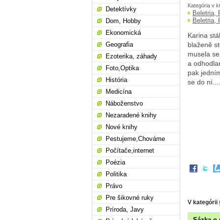
Kategória v k
Detektívky
Beletria,
Beletria,
Dom, Hobby
Ekonomická
Karina st
Geografia
blaženě st
musela se
Ezoterika, záhady
a odhodlan
Foto,Optika
pak jedním
História
se do ní..
Medicína
Náboženstvo
Nezaradené knihy
Nové knihy
Pestujeme,Chováme
Počítače,internet
Poézia
Politika
Právo
Pre šikovné ruky
V kategórii
Príroda, Javy
Sázka o 