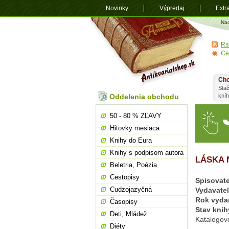
Novinky
Výpredaj
Extr
Antikvariá
Na
shop.sk
Rs
Ce
Chc
Stač
Oddelenia obchodu
kní
50 - 80 % ZĽAVY
Hitovky mesiaca
Knihy do Eura
Knihy s podpisom autora
LÁSKA 
Beletria, Poézia
Cestopisy
Spisovate
Cudzojazyčná
Vydavate
Rok vyda
Časopisy
Stav knih
Deti, Mládež
Katalogov
Diéty