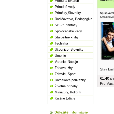
Prírodná lekáreň
Prírodné vedy
Príručky,Slovníky
Spisovatel
Katalogové
Rodičovstvo, Pedagogika
Sci - fi, fantasy
Spoločenské vedy
Starožitné knihy
Technika
Učebnice, Slovníky
Umenie
Varenie, Nápoje
vykonávat
Zabava, Hry
Stav kni
obyčejný
Zdravie, Šport
jednoduch
€1,40
kde si mě
(0 
Darčekové poukážky
Pre Vás
mechanika
Životné príbehy
brožovaná
Miniatúry, Kolibrík
Knižné Edície
Dôležité informácie