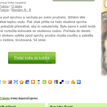
torej je kniha zaradená:
 Poézia
/
O láske
 Poézia
/
Romány N - R
ála pod sprchou a nechala po svém pružném, štíhlém těle
ékat teplou vodu. Pak však přišla na řadu studená sprcha:
 pokaždé přemáhat, aby to uskutečnila. Byla sama k sobě tvrdá
ě roztočila kohoutek se studenou vodou. Počítala do deseti,
 skokem vylétla zpod sprchy, prudce chytila osušku a zabalila
..v češtine, brožovaná, 54 strán
Pridať knihu do košíka
O láske
ďalej doporučujeme
pět miliard
Sen jeho života