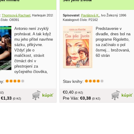
:
Thomsová Rachael
, Harlequin 2019
Spisovatel
:
Pavlátová K.
, Ivo Železný 1996
 číslo: O8391
Katalogové číslo: P2162
Antonio není zvyklý
Predstavenie v
prohrávat. A tak když
divadle, dnes bol na
mu jeho přítel navrhne
programe Rigoletto,
sázku, přikývne.
sa začínalo o pol
Vždyť jde o
ôsmej... brožovaná,
maličkost, strávit
60 strán
čtrnáct dní v
přestrojení za
oyčejného člověka,
 obyčejnou práci, žít
hy:
Stav knihy:
m životem. Mělo to být
é. Až na to, že v autoservisu,
€0,40
l hrát na obyčejného
Kč)
(0 Kč)
kúpiť
kúpiť
:
€1,33
Pre Vás:
€0,38
, potkal Sadii... v češtine,
(0 Kč)
(0 Kč)
, menší formát, 154 strán