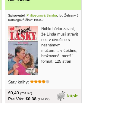
Spisovatel
:
Phillipsonová Sandra
, Ivo Železný 1995
Katalogové číslo: B8342
Náhla búrka zaviní,
že Linda musí stráviť
noc v divočine s
neznámym
mužom.... v češtine,
brožovaná, menší
formát, 125 strán
Stav knihy:
€0,40
(751 Kč)
kúpiť
Pre Vás:
€0,38
(714 Kč)