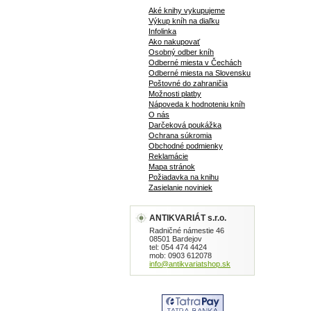
Aké knihy vykupujeme
Výkup kníh na diaľku
Infolinka
Ako nakupovať
Osobný odber kníh
Odberné miesta v Čechách
Odberné miesta na Slovensku
Poštovné do zahraničia
Možnosti platby
Nápoveda k hodnoteniu kníh
O nás
Darčeková poukážka
Ochrana súkromia
Obchodné podmienky
Reklamácie
Mapa stránok
Požiadavka na knihu
Zasielanie noviniek
ANTIKVARIÁT s.r.o.
Radničné námestie 46
08501 Bardejov
tel: 054 474 4424
mob: 0903 612078
info@antikvariatshop.sk