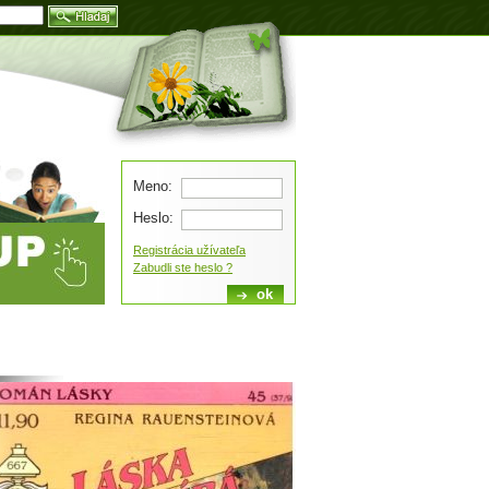
Blog
Meno:
Heslo:
Registrácia užívateľa
Zabudli ste heslo ?