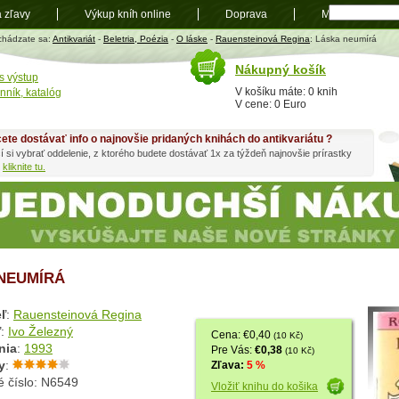
a zľavy
Výkup kníh online
Doprava
Mapa
t
chádzate sa:
Antikvariát
-
Beletria, Poézia
-
O láske
-
Rauensteinová Regina
: Láska neumírá
Nákupný košík
s výstup
V košíku máte: 0 knih
nník, katalóg
V cene: 0 Euro
ete dostávať info o najnovšie pridaných knihách do antikvariátu ?
í si vybrať oddelenie, z ktorého budete dostávať 1x za týždeň najnovšie prírastky
h
kliknite tu.
NEUMÍRÁ
ľ
:
Rauensteinová Regina
ľ
:
Ivo Železný
Cena: €0,40
(10 Kč)
nia
:
1993
Pre Vás:
€0,38
(10 Kč)
y
:
Zľava:
5 %
é číslo: N6549
Vložiť knihu do košika