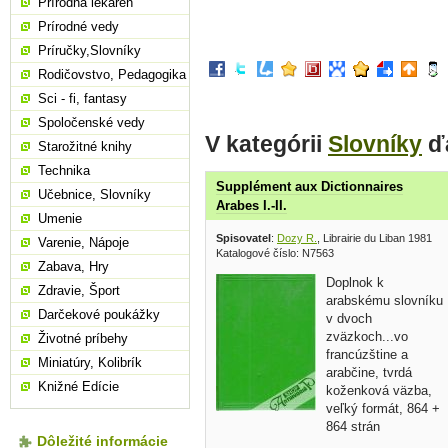
Prírodná lekáreň
Prírodné vedy
Príručky,Slovníky
Rodičovstvo, Pedagogika
Sci - fi, fantasy
Spoločenské vedy
V kategórii
Slovníky
ďa
Starožitné knihy
Technika
Supplément aux Dictionnaires
Učebnice, Slovníky
Arabes I.-II.
Umenie
Spisovatel
:
Dozy R.
, Librairie du Liban 1981
Varenie, Nápoje
Katalogové číslo: N7563
Zabava, Hry
Doplnok k
Zdravie, Šport
arabskému slovníku
Darčekové poukážky
v dvoch
zväzkoch...vo
Životné príbehy
francúzštine a
Miniatúry, Kolibrík
arabčine, tvrdá
Knižné Edície
koženková väzba,
veľký formát, 864 +
864 strán
Dôležité informácie