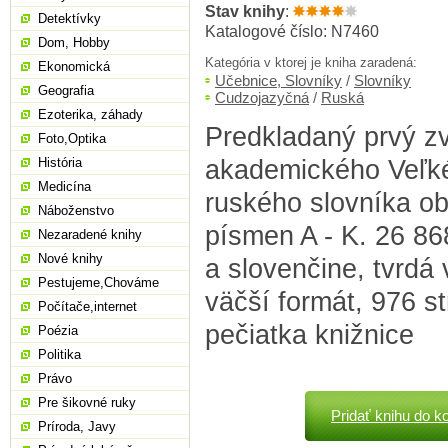
Stav knihy
:
Detektívky
Katalogové číslo: N7460
Dom, Hobby
Kategória v ktorej je kniha zaradená:
Ekonomická
Učebnice, Slovníky
/
Slovníky
Geografia
Cudzojazyčná
/
Ruská
Ezoterika, záhady
Predkladaný prvý z
Foto,Optika
akademického Veľké
História
Medicína
ruského slovníka o
Náboženstvo
písmen A - K. 26 868
Nezaradené knihy
Nové knihy
a slovenčine, tvrdá
Pestujeme,Chováme
väčší formát, 976 st
Počítače,internet
pečiatka knižnice
Poézia
Politika
Právo
Pre šikovné ruky
Pridať knihu do k
Príroda, Javy