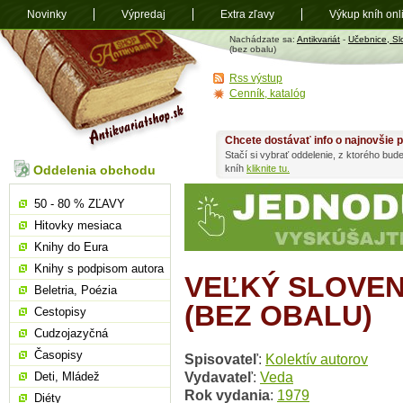
Novinky
Výpredaj
Extra zľavy
Výkup kníh onl
Antikvariát
Nachádzate sa:
Antikvariát
-
Učebnice, Sl
shop.sk
(bez obalu)
Rss výstup
Cenník, katalóg
Chcete dostávať info o najnovšie p
Stačí si vybrať oddelenie, z ktorého bud
Oddelenia obchodu
kníh
kliknite tu.
50 - 80 % ZĽAVY
Hitovky mesiaca
Knihy do Eura
Knihy s podpisom autora
VEĽKÝ SLOVENS
Beletria, Poézia
(BEZ OBALU)
Cestopisy
Cudzojazyčná
Časopisy
Spisovateľ
:
Kolektív autorov
Vydavateľ
:
Veda
Deti, Mládež
Rok vydania
:
1979
Diéty