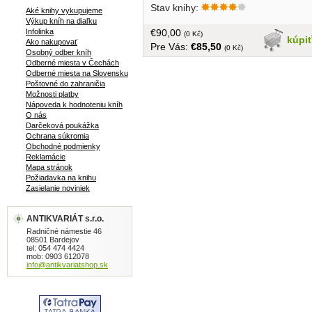
Stav knihy:
Aké knihy vykupujeme
Výkup kníh na diaľku
€90,00
Infolinka
(0 Kč)
kúpi
Ako nakupovať
Pre Vás:
€85,50
(0 Kč)
Osobný odber kníh
Odberné miesta v Čechách
Odberné miesta na Slovensku
Poštovné do zahraničia
Možnosti platby
Nápoveda k hodnoteniu kníh
O nás
Darčeková poukážka
Ochrana súkromia
Obchodné podmienky
Reklamácie
Mapa stránok
Požiadavka na knihu
Zasielanie noviniek
ANTIKVARIÁT s.r.o.
Radničné námestie 46
08501 Bardejov
tel: 054 474 4424
mob: 0903 612078
info@antikvariatshop.sk