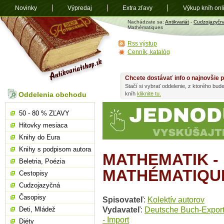
Novinky
Výpredaj
Extra zľavy
Výkup kníh onl
Antikvariát
Nachádzate sa:
Antikvariát
-
Cudzojazyčn
shop.sk
Mathématiques
Rss výstup
Cenník, katalóg
Chcete dostávať info o najnovšie p
Stačí si vybrať oddelenie, z ktorého bud
Oddelenia obchodu
kníh
kliknite tu.
50 - 80 % ZĽAVY
Hitovky mesiaca
Knihy do Eura
Knihy s podpisom autora
MATHEMATIK -
Beletria, Poézia
MATHÉMATIQU
Cestopisy
Cudzojazyčná
Časopisy
Spisovateľ
:
Kolektív autorov
Vydavateľ
:
Deutsche Buch-Expor
Deti, Mládež
- Import
Diéty