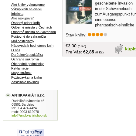
gescheiterte Invasion
Aké knihy vykupujeme
in der Schweinebucht
Výkup kníh na diaľku
zumAusgangspunkt fur
Infolinka
Ako nakupovať
eine ebenso
Osobný odber kníh
phantastisch-sinnliche
Odberné miesta v Čechách
wie genau recherchierte Geschichte der
Odberné miesta na Slovensku
Stav knihy:
Heimsuchungen des
Poštovné do zahraničia
karibischenRaums... v nemčine, obal,
Možnosti platby
€3,00
Nápoveda k hodnoteniu kníh
tvrdá väzba, 383 strán
(0 Kč)
kúpi
O nás
Pre Vás:
€2,85
(0 Kč)
Darčeková poukážka
Ochrana súkromia
Obchodné podmienky
Reklamácie
Mapa stránok
Požiadavka na knihu
Zasielanie noviniek
ANTIKVARIÁT s.r.o.
Radničné námestie 46
08501 Bardejov
tel: 054 474 4424
mob: 0903 612078
info@antikvariatshop.sk