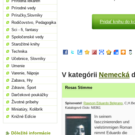
Prírodná lekáreň
Prírodné vedy
Príručky,Slovníky
Pridať knihu do k
Rodičovstvo, Pedagogika
Sci - fi, fantasy
Spoločenské vedy
Starožitné knihy
Technika
Učebnice, Slovníky
Umenie
V kategórii
Nemecká
ď
Varenie, Nápoje
Zabava, Hry
Zdravie, Šport
Rosas Stimme
Darčekové poukážky
Životné príbehy
Spisovatel
:
Rawson Eduardo Belgrano
, C,H.B
Katalogové číslo: N8361
Miniatúry, Kolibrík
In seinem
Knižné Edície
fasczinierenden und
vielstimmigen Roman
nimmt Eduardo die
Dôležité informácie