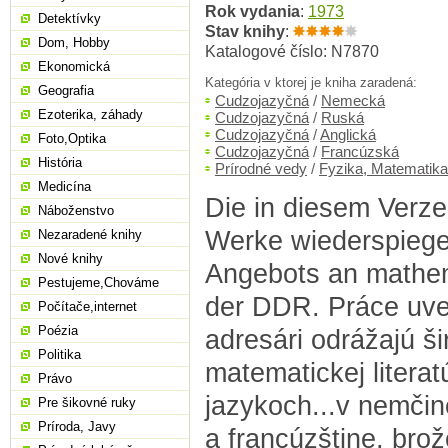
Rok vydania
:
1973
Detektívky
Stav knihy
:
Dom, Hobby
Katalogové číslo: N7870
Ekonomická
Kategória v ktorej je kniha zaradená:
Geografia
Cudzojazyčná
/
Nemecká
Ezoterika, záhady
Cudzojazyčná
/
Ruská
Cudzojazyčná
/
Anglická
Foto,Optika
Cudzojazyčná
/
Francúzská
História
Prírodné vedy
/
Fyzika, Matematika
Medicína
Die in diesem Verz
Náboženstvo
Werke wiederspiegel
Nezaradené knihy
Nové knihy
Angebots an mathem
Pestujeme,Chováme
der DDR. Práce uve
Počítače,internet
Poézia
adresári odrážajú š
Politika
matematickej litera
Právo
jazykoch...v nemčine
Pre šikovné ruky
Príroda, Javy
a francúzštine, bro