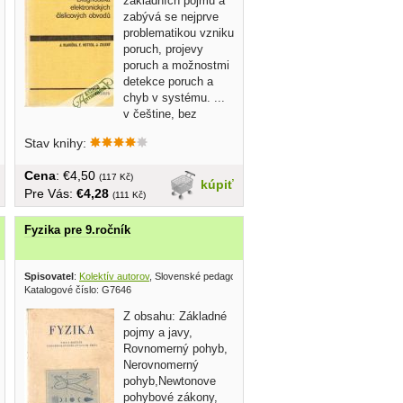
základních pojmu a
zabývá se nejprve
problematikou vzniku
poruch, projevy
poruch a možnostmi
detekce poruch a
chyb v systému. ...
v češtine, bez
obalu,...
Stav knihy:
Cena
: €4,50
(117 Kč)
kúpiť
Pre Vás:
€4,28
(111 Kč)
Fyzika pre 9.ročník
Spisovatel
:
Kolektív autorov
, Slovenské pedagogické nakladateľstvo 1954
Katalogové číslo: G7646
Z obsahu: Základné
pojmy a javy,
Rovnomerný pohyb,
Nerovnomerný
pohyb,Newtonove
pohybové zákony,