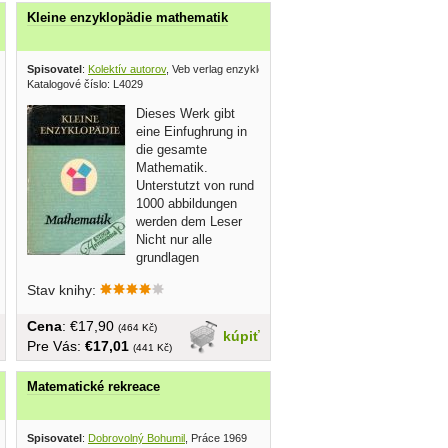
Kleine enzyklopädie mathematik
Spisovatel
:
Kolektív autorov
, Veb verlag enzyklopädie 1965
Katalogové číslo: L4029
Dieses Werk gibt
eine Einfughrung in
die gesamte
Mathematik.
Unterstutzt von rund
1000 abbildungen
werden dem Leser
Nicht nur alle
grundlagen
vermittelt, in zahlreichen...
Stav knihy:
Cena
: €17,90
(464 Kč)
kúpiť
Pre Vás:
€17,01
(441 Kč)
Matematické rekreace
 technická 1947
Spisovatel
:
Dobrovolný Bohumil
, Práce 1969