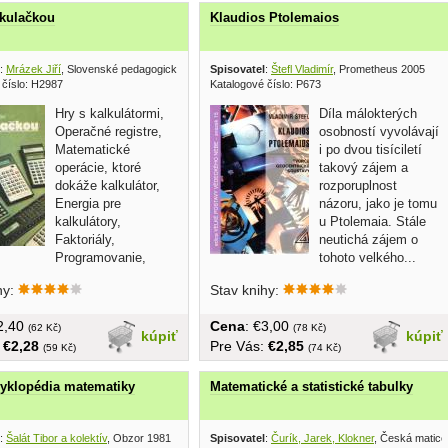
lkulačkou
Klaudios Ptolemaios
:
Mrázek Jiří
, Slovenské pedagogické nakladateľstvo 1987
Spisovatel
:
Štefl Vladimír
, Prometheus 2005
 číslo: H2987
Katalogové číslo: P673
Hry s kalkulátormi,
Díla málokterých
Operačné registre,
osobností vyvolávají
Matematické
i po dvou tisíciletí
operácie, ktoré
takový zájem a
dokáže kalkulátor,
rozporuplnost
Energia pre
názoru, jako je tomu
kalkulátory,
u Ptolemaia. Stále
Faktoriály,
neutichá zájem o
Programovanie,
tohoto velkého...
é moduly, atd......
hy:
Stav knihy:
€2,40
Cena
: €3,00
(62 Kč)
(78 Kč)
kúpiť
kúpiť
:
€2,28
Pre Vás:
€2,85
(59 Kč)
(74 Kč)
yklopédia matematiky
Matematické a statistické tabulky
:
Šalát Tibor a kolektív
, Obzor 1981
Spisovatel
:
Čurík, Jarek, Klokner
, Česká matice