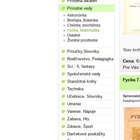
Prírodná lekáreň
Prírodné vedy
Astronómia
Biológia, Botanika
Chémia, biochémia
Fyzika, Matematika
Ostatné
Životné prostredie
Stav kni
Príručky,Slovníky
Rodičovstvo, Pedagogika
Cena
: 
Sci - fi, fantasy
Pre Vás
Spoločenské vedy
Fyzika 7.
Starožitné knihy
Technika
Spisovatel
Učebnice, Slovníky
Katalogové
Umenie
Varenie, Nápoje
Zabava, Hry
Zdravie, Šport
Darčekové poukážky