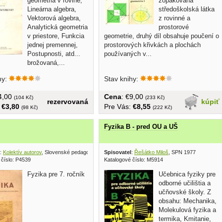
geometria v rovine,
zopakováná
Lineárna algebra,
středoškolská látka
Vektorová algebra,
z rovinné a
Analytická geometria
prostorové
v priestore, Funkcia
geometrie, druhý díl obsahuje poučení o
jednej premennej,
prostorových křivkách a plochách
Postupnosti, atd...
používaných v...
brožovaná,...
hy:
Stav knihy:
€4,00
Cena
: €9,00
(104 Kč)
(233 Kč)
rezervovaná
kúpiť
:
€3,80
Pre Vás:
€8,55
(98 Kč)
(222 Kč)
Fyzika B - pred OU a UŠ
:
Kolektív autorov
, Slovenské pedagogické nakladateľstvo 1954
Spisovatel
:
Řešátko Miloš
, SPN 1977
 číslo: P4539
Katalogové číslo: M5914
Fyzika pre 7. ročník
Učebnica fyziky pre
odborné učilištia a
učňovské školy. Z
obsahu: Mechanika,
Molekulová fyzika a
termika, Kmitanie,