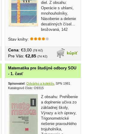
diel. Z obsahu:
Operácie s uhlami,
mnohouholníky,
Násobenie a delenie
desatinných čísel...
brožovaná, 142
strán,...
Stav knihy:
Cena
: €3,00
(78 Kč)
kúpiť
Pre Vás:
€2,85
(74 Kč)
Matematika pre študijné odbory SOU
- 1. časť
é nakladateľstvo 2007
Spisovatel
:
Odvárko a kolektív
, SPN 1981
Katalogové číslo: O9315
Z obsahu: Prehĺbenie
a doplnenie učiva zo
základnej školy,
Výrazy a ich úpravy,
Trigonometrické
riešenie pravouhlého
trojuholníka,