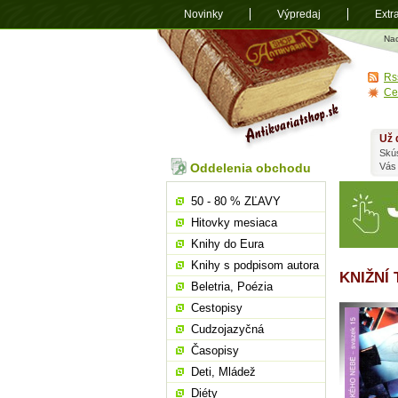
Novinky
Výpredaj
Extr
Antikvariá
Na
shop.sk
Rs
Ce
Už 
Skú
Oddelenia obchodu
Vás
50 - 80 % ZĽAVY
Hitovky mesiaca
Knihy do Eura
Knihy s podpisom autora
KNIŽNÍ
Beletria, Poézia
Cestopisy
Cudzojazyčná
Časopisy
Deti, Mládež
Diéty