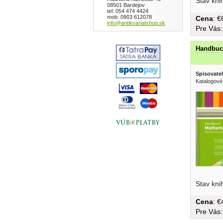
Stav kni
08501 Bardejov
tel: 054 474 4424
mob: 0903 612078
Cena
: 
info@antikvariatshop.sk
Pre Vás
Handbuc
Spisovatel
Katalogové
und Forme
Stav kni
Cena
: 
Pre Vás