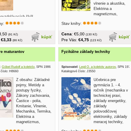
vlnenie a akustika,
Elektrina a
magnetizmus,
ovzdelávacích škôl...
Optika,...
á, obálka opotrebovaná, 214
hy:
Stav knihy:
€3,50
Cena
: €5,00
(91 Kč)
(130 Kč)
kúpiť
kúpiť
:
€3,33
Pre Vás:
€4,75
(86 Kč)
(123 Kč)
re maturantov
Fyzikálne základy techniky
:
Göbel Rudolf a kolektív
, SPN 1986
Spisovatel
:
Lepil O. a kolektiv autorov
, SPN 197
 číslo: H8660
Katalogové číslo: J3550
Z obsahu: Základné
Učebnica pre
pojmy, Metódy a
gymnázia 1. - 4.
postupy fyziky,
ročník (mechanika v
Zákony zachovania,
technickej praxi,
Častice - polia,
základy energetiky,
Kmitanie, Vlnenie,
základy
Mechanika, Termika,
polovodičovej
Elektrina a
elektroniky, základy
magnetizmus,
meracej techniky,
tómová...
oznamovacej techniky,...