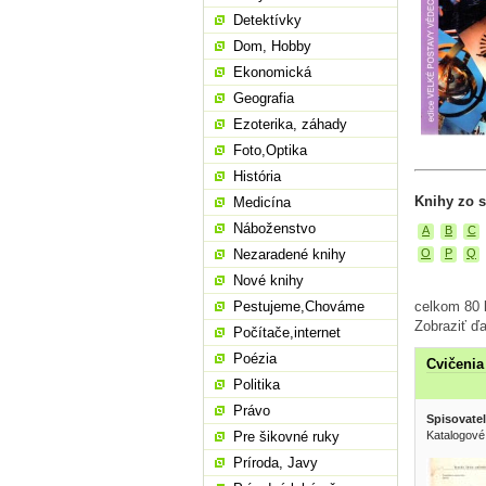
Detektívky
Dom, Hobby
Ekonomická
Geografia
Ezoterika, záhady
Foto,Optika
História
Knihy zo s
Medicína
Náboženstvo
A
B
C
O
P
Q
Nezaradené knihy
Nové knihy
celkom 80 
Pestujeme,Chováme
Zobraziť ďa
Počítače,internet
Poézia
Cvičenia
Politika
Právo
Spisovatel
Pre šikovné ruky
Katalogové
Príroda, Javy