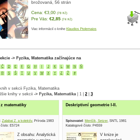
brožovaná, 56 strán
Cena: €3,00
(78 Kč)
Pre Vás:
€2,85
(74 Kč)
Viac informácií o knihe
Klaudios Ptolemaios
ekcie -> Fyzika, Matematika začínajúce na
Č
D
E
F
G
H
I
J
K
L
M
N
Ň
R
S
Š
T
U
V
W
X
Y
Z
Ž
#
knih v sekcii Fyzika, Matematika
lšie knihy v sekcii
-> Fyzika, Matematika
|
1
|
2
|
3
 z matematiky
Deskriptivní geometrie I-II.
:
Zalabai Z. a kolektív
, Príroda 1983
Spisovatel
:
Menšík, Setzer
, SNTL 1981
 číslo: E5724
Katalogové číslo: P4559
Z obsahu: Analytická
V knize je