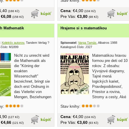
hy:
Stav knihy:
€6,40
Cena
: €4,00
(166 Kč)
(104 Kč)
kúpiť
kúpiť
:
€6,08
Pre Vás:
€3,80
(158 Kč)
(98 Kč)
h Mathematik
Hrajeme si s matematikou
:
Kolektív autorov
, Tandem Verlag ?
Spisovatel
:
Varga Tamás
, Albatros 1988
 číslo: M1899
Katalogové číslo: J327
Nicht zu unrecht wird
Matematikou hravou
die Mathematik als
formou pre deti od 10
die "Köning der
rokov. Z obsahu:
exakten
Vývojové diagramy,
Wissenschaft"
Tajné mená
bezeichnet, bringt sie
logických kariet,
doch erst Ordnung in
Pravdepodobnosť,
das Vielerlei von
Priestor a rovina,
Mengen, Beziehungen
Stromy a cesty, Aké
n unserer...
bude...
hy:
Stav knihy:
€4,90
Cena
: €4,00
(127 Kč)
(104 Kč)
kúpiť
kúpiť
:
€4,66
Pre Vás:
€3,60
(121 Kč)
(93 Kč)