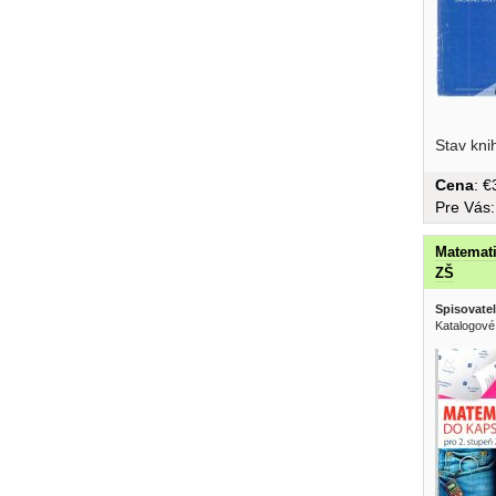
Stav kni
Cena
: 
Pre Vás
Matemati
ZŠ
Spisovatel
Katalogové