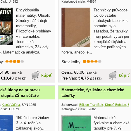
 číslo: J4592
Katalogové číslo: M4854
Encyklopédia
Technický průvodce.
matematiky. Obsah:
Co do vztahu
Stručný náčrt dejín
statických tabulek k
matematiky,
normám bylo
Filozofické problémy
zásadou, že tabulky
v matematike,
mají podati výtah jen
Teoretická
z nejdůležitějších a
aritmetika, Základy
nejvíce potřebných
e, Matematická analýza,
norem, anebo je...
hy:
Stav knihy:
€14,90
Cena
: €5,00
(386 Kč)
(130 Kč)
kúpiť
kúpiť
:
€10,43
Pre Vás:
€4,75
(270 Kč)
(123 Kč)
cké úlohy na prípravu
Matematické, fyzikálne a chemické
. stupňa ZŠ na súťaže
tabuľky
:
Kalná Valéria
, SPN 1985
Spisovatel
:
Běloun František, Klimeš Bohdan, Š
 číslo: O8979
Katalogové číslo: E2602
150 úloh pre žiakov
Matematické,
3. a 4. ročníka
fyzikálne a chemické
základnej školy...
tabuľky pre 7. -9.