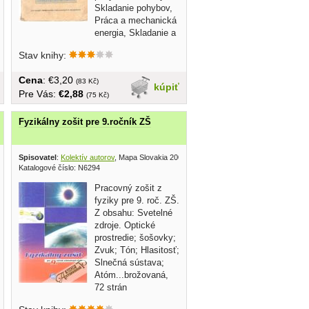
Skladanie pohybov,
Práca a mechanická
energia, Skladanie a
rozklad síl......
Stav knihy:
Cena
: €3,20
(83 Kč)
kúpiť
Pre Vás:
€2,88
(75 Kč)
Fyzikálny zošit pre 9.ročník ZŠ
8
Spisovatel
:
Kolektív autorov
, Mapa Slovakia 2004
Katalogové číslo: N6294
Pracovný zošit z
fyziky pre 9. roč. ZŠ.
Z obsahu: Svetelné
zdroje. Optické
prostredie; šošovky;
Zvuk; Tón; Hlasitosť;
Slnečná sústava;
Atóm...brožovaná,
72 strán