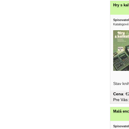
Hry s ka
Spisovatel
Katalogové
Programov
Stav kni
Cena
: 
Pre Vás
Malá enc
Spisovatel