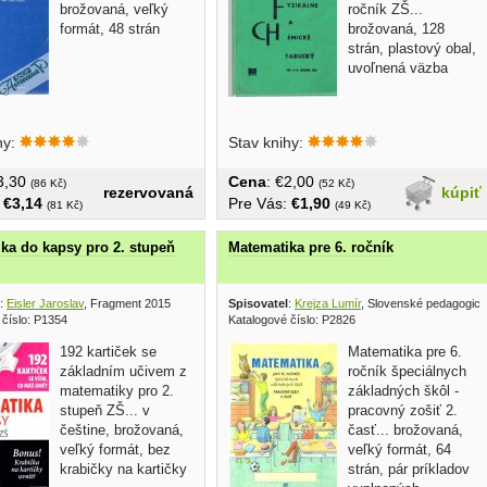
brožovaná, veľký
ročník ZŠ...
formát, 48 strán
brožovaná, 128
strán, plastový obal,
uvoľnená väzba
hy:
Stav knihy:
€3,30
Cena
: €2,00
(86 Kč)
(52 Kč)
rezervovaná
kúpiť
:
€3,14
Pre Vás:
€1,90
(81 Kč)
(49 Kč)
ka do kapsy pro 2. stupeň
Matematika pre 6. ročník
:
Eisler Jaroslav
, Fragment 2015
Spisovatel
:
Krejza Lumír
, Slovenské pedagogick
 číslo: P1354
Katalogové číslo: P2826
192 kartiček se
Matematika pre 6.
základním učivem z
ročník špeciálnych
matematiky pro 2.
základných škôl -
stupeň ZŠ... v
pracovný zošiť 2.
češtine, brožovaná,
časť... brožovaná,
veľký formát, bez
veľký formát, 64
krabičky na kartičky
strán, pár príkladov