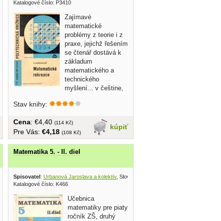
Katalogové číslo: P3410
Zajímavé
matematické
problémy z teorie i z
praxe, jejichž řešením
se čtenář dostává k
základum
matematického a
technického
myšlení... v češtine,
brožovaná,...
Stav knihy:
Cena
: €4,40
(114 Kč)
kúpiť
Pre Vás:
€4,18
(108 Kč)
Matematika 5. - II. diel
kramovský Stanislav
Spisovatel
:
Urbanová Jaroslava a kolektív
, Slovenské pedagogické nakladateľstvo 1976
, Slovenské pedagogické nakladateľstvo 1
Katalogové číslo: K466
Učebnica
matematiky pre piaty
ročník ZŠ, druhý