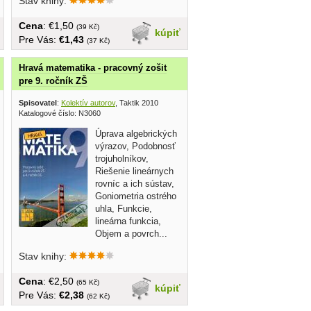
Stav knihy:
Cena
: €1,50
(39 Kč)
kúpiť
Pre Vás:
€1,43
(37 Kč)
Hravá matematika - pracovný zošit
pre 9. ročník ZŠ
Spisovatel
:
Kolektív autorov
, Taktik 2010
Katalogové číslo: N3060
Úprava algebrických
výrazov, Podobnosť
trojuholníkov,
Riešenie lineárnych
rovníc a ich sústav,
Goniometria ostrého
uhla, Funkcie,
lineárna funkcia,
Objem a povrch...
Stav knihy:
Cena
: €2,50
(65 Kč)
kúpiť
Pre Vás:
€2,38
(62 Kč)