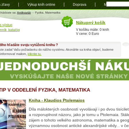
a zľavy
Výkup kníh online
Doprava
Mapa
t
chádzate sa:
Antikvariát
-
- Fyzika, Matematika
Nákupný košík
s výstup
V košíku máte: 0 knih
nník, katalóg
V cene: 0 Euro
dlho hľadáte svoju vytúženú knihu ?
ste zadať Vašu požiadavku do nášho systému. Akonáhle sa kniha objaví, budeme
 informovať mailom,
kliknite tu.
 TIP V ODDELENÍ FYZIKA, MATEMATIKA
Kniha - Klaudios Ptolemaios
Díla málokterých osobností vyvolávají i po dvou tisícile
a rozporuplnost názoru, jako je tomu u Ptolemaia. Stál
zájem o tohoto velkého astronoma, matematika a geog
významnou osobnost antické alexandrijské vědy... v češ