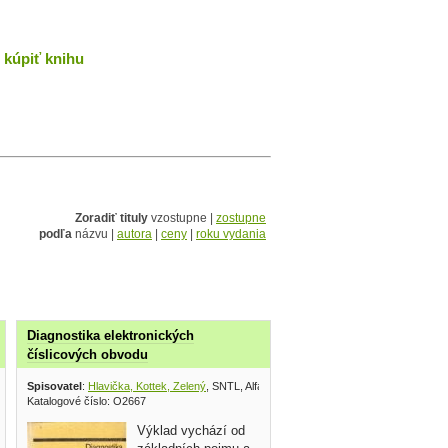
kúpiť knihu
Zoradiť tituly
vzostupne |
zostupne
podľa
názvu |
autora
|
ceny
|
roku vydania
Diagnostika elektronických
číslicových obvodu
Spisovatel
:
Hlavička, Kottek, Zelený
, SNTL, Alfa 1982
Katalogové číslo: O2667
Výklad vychází od