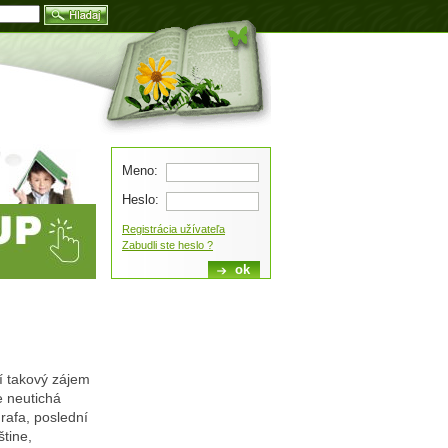
Blog
Meno:
Heslo:
Registrácia užívateľa
Zabudli ste heslo ?
tí takový zájem
e neutichá
rafa, poslední
tine,