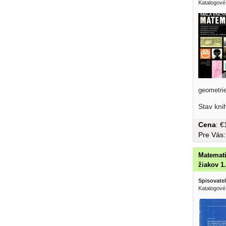
Katalogové
geometri
atd......
Stav kni
Cena
: 
Pre Vás
Matemati
žiakov 1
Spisovatel
Katalogové