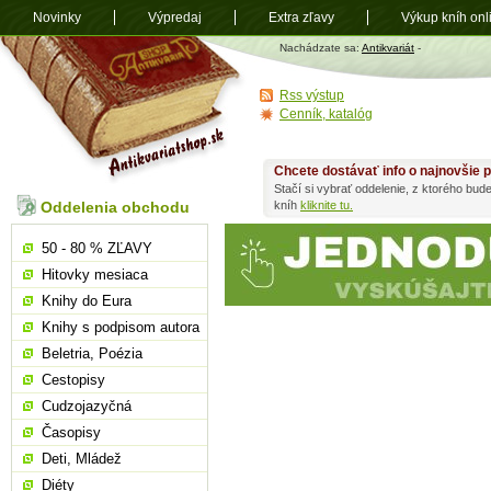
Novinky
Výpredaj
Extra zľavy
Výkup kníh onl
Antikvariát
Nachádzate sa:
Antikvariát
-
shop.sk
Rss výstup
Cenník, katalóg
Chcete dostávať info o najnovšie p
Stačí si vybrať oddelenie, z ktorého bud
Oddelenia obchodu
kníh
kliknite tu.
50 - 80 % ZĽAVY
Hitovky mesiaca
Knihy do Eura
Knihy s podpisom autora
Beletria, Poézia
Cestopisy
Cudzojazyčná
Časopisy
Deti, Mládež
Diéty