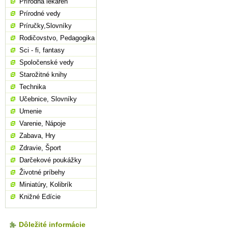
Prírodná lekáreň
Prírodné vedy
Príručky,Slovníky
Rodičovstvo, Pedagogika
Sci - fi, fantasy
Spoločenské vedy
Starožitné knihy
Technika
Učebnice, Slovníky
Umenie
Varenie, Nápoje
Zabava, Hry
Zdravie, Šport
Darčekové poukážky
Životné príbehy
Miniatúry, Kolibrík
Knižné Edície
Dôležité informácie