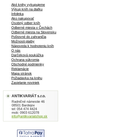
Aké knihy vykupujeme
Výkup kníh na diaľku
Infolinka
Ako nakupovať
Osobný odber kníh
Odberné miesta v Čechách
Odberné miesta na Slovensku
Poštovné do zahraničia
Možnosti platby
Nápoveda k hodnoteniu kníh
O nás
Darčeková poukážka
Ochrana súkromia
Obchodné podmienky
Reklamácie
Mapa stránok
Požiadavka na knihu
Zasielanie noviniek
ANTIKVARIÁT s.r.o.
Radničné námestie 46
08501 Bardejov
tel: 054 474 4424
mob: 0903 612078
info@antikvariatshop.sk