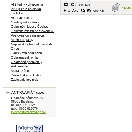
ako to, čím v skutočnosti je: ako veľká
€3,00
Aké knihy vykupujeme
tragická náruživosť... obal, tvrdá
(1 010 Kč)
kúpi
Výkup kníh na diaľku
Pre Vás:
€2,85
väzba,menší formát, 370 strán
(960 Kč)
Infolinka
Ako nakupovať
Osobný odber kníh
Odberné miesta v Čechách
Odberné miesta na Slovensku
Poštovné do zahraničia
Možnosti platby
Nápoveda k hodnoteniu kníh
O nás
Darčeková poukážka
Ochrana súkromia
Obchodné podmienky
Reklamácie
Mapa stránok
Požiadavka na knihu
Zasielanie noviniek
ANTIKVARIÁT s.r.o.
Radničné námestie 46
08501 Bardejov
tel: 054 474 4424
mob: 0903 612078
info@antikvariatshop.sk