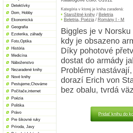
Detektívky
Kategória v ktorej je kniha zaradená:
Dom, Hobby
Starožitné knihy
/
Beletria
Beletria, Poézia
/
Romány I - M
Ekonomická
Geografia
Biggles je v Norsku 
Ezoterika, záhady
kdy je obsazeno arm
Foto,Optika
História
Díky pohotové přet
Medicína
dostat do armády jak
Náboženstvo
Problémy nastávají,
Nezaradené knihy
Nové knihy
dorazí Erich von Sta
Pestujeme,Chováme
bez obalu, tvrdá vä
Počítače,internet
Poézia
Politika
Právo
Pridať knihu do k
Pre šikovné ruky
Príroda, Javy