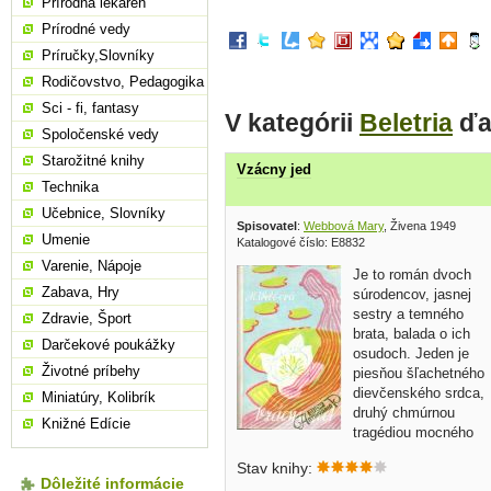
Prírodná lekáreň
Prírodné vedy
Príručky,Slovníky
Rodičovstvo, Pedagogika
Sci - fi, fantasy
V kategórii
Beletria
ďa
Spoločenské vedy
Starožitné knihy
Vzácny jed
Technika
Učebnice, Slovníky
Spisovatel
:
Webbová Mary
, Živena 1949
Umenie
Katalogové číslo: E8832
Varenie, Nápoje
Je to román dvoch
Zabava, Hry
súrodencov, jasnej
sestry a temného
Zdravie, Šport
brata, balada o ich
Darčekové poukážky
osudoch. Jeden je
Životné príbehy
piesňou šľachetného
dievčenského srdca,
Miniatúry, Kolibrík
druhý chmúrnou
Knižné Edície
tragédiou mocného
človeka, zachváteného túžbou za
Stav knihy:
zbohatnutím, ktorá je tu predstavená
Dôležité informácie