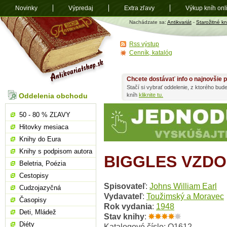
Novinky
Výpredaj
Extra zľavy
Výkup kníh onl
Antikvariát
Nachádzate sa:
Antikvariát
-
Starožitné kn
shop.sk
Rss výstup
Cenník, katalóg
Chcete dostávať info o najnovšie p
Stačí si vybrať oddelenie, z ktorého bud
Oddelenia obchodu
kníh
kliknite tu.
50 - 80 % ZĽAVY
Hitovky mesiaca
Knihy do Eura
Knihy s podpisom autora
BIGGLES VZDO
Beletria, Poézia
Cestopisy
Spisovateľ
:
Johns William Earl
Cudzojazyčná
Vydavateľ
:
Toužimský a Moravec
Časopisy
Rok vydania
:
1948
Deti, Mládež
Stav knihy
:
Diéty
Katalogové číslo: O1612