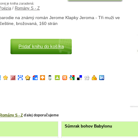
torej je kniha zaradená:
 Poézia
/
Romány S - Z
arodie na známý román Jerome Klapky Jeroma - Tři muži ve
v češtine, brožovaná, 160 strán
Pridať knihu do košíka
Romány S - Z
ďalej doporučujeme
Súmrak bohov Babylonu