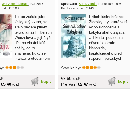
:
Wenzelová Kerstin
, Ikar 2017
Spisovatel
:
Sorel Andrés
, Remedium 1997
 číslo: O9503
Katalogové číslo: O449
To, co začalo jako
Príbeh lásky krásnej
láskyplný vztah, se
Židovky Isy, ktorá verí
stalo peklem plným
vo vyslobodenie z
teroru a násilí: Kerstin
babylonského zajatia,
Wenzelová a její čtyři
a Tikurtu, poradcu a
děti na vlastní kůži
dôverníka kráľa
zažily, co to
Nabonida,
znamená, když se
kapitulujúceho pred
manžel a otec změní
náporom perzských
ního fundamentalistu, který
vojsk kráľa Kýra, v pútavej historickej
hy:
Stav knihy:
jné příkazy své víry nad
freske na pozadí zániku starovekého
 Více než osm let drží
Babylonu... tvrdá väzba, 207 strán
€2,60
M. svou ženu a děti násilím
Kč)
(0 Kč)
kúpiť
kúpiť
:
€5,40
Pre Vás:
€2,47
ných arabských emirátech, kde
(0 Kč)
(0 Kč)
taveny masivnímu týrání. Přes
í nezájem německých úřadů se
 jejím dětem nakonec podaří
ný útěk... v češtine, obal,
ba, v knihe pečiatky a nálepky
 zľava 10%, 310 strán