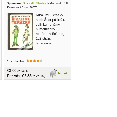
Spisovatel
:
Švandrlík Miloslav
, Naše vojsko 1991
Katalogové číslo: J6073
Říkali mu Terazky
aneb Šest půllitrů u
Jelínku - známy
humoristický
román... v češtine,
192 strán,
brožovaná,
Stav knihy:
€3,00
(2 342 Kč)
kúpiť
Pre Vás:
€2,85
(2 225 Kč)