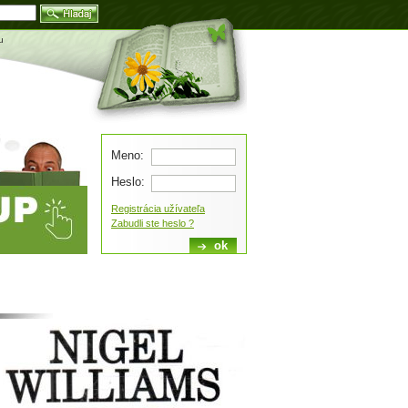
Blog
u
Meno:
Heslo:
Registrácia užívateľa
Zabudli ste heslo ?