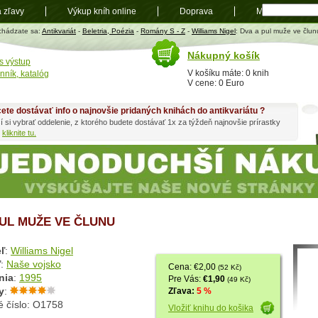
a zľavy
Výkup kníh online
Doprava
Mapa
t
chádzate sa:
Antikvariát
-
Beletria, Poézia
-
Romány S - Z
-
Williams Nigel
: Dva a pul muže ve člun
Nákupný košík
s výstup
V košíku máte: 0 knih
nník, katalóg
V cene: 0 Euro
ete dostávať info o najnovšie pridaných knihách do antikvariátu ?
í si vybrať oddelenie, z ktorého budete dostávať 1x za týždeň najnovšie prírastky
h
kliknite tu.
PUL MUŽE VE ČLUNU
ľ
:
Williams Nigel
ľ
:
Naše vojsko
Cena: €2,00
(52 Kč)
nia
:
1995
Pre Vás:
€1,90
(49 Kč)
y
:
Zľava:
5 %
é číslo: O1758
Vložiť knihu do košika