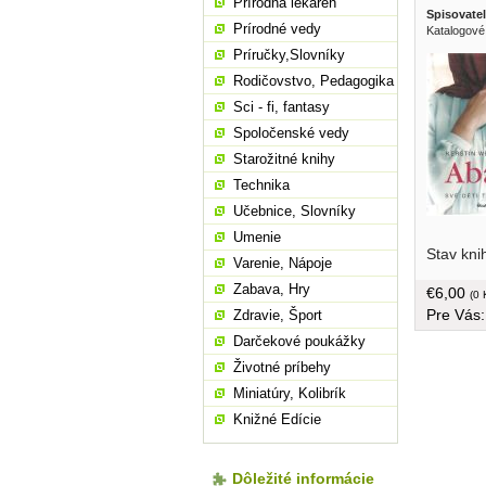
Prírodná lekáreň
Spisovatel
Prírodné vedy
Katalogové
Príručky,Slovníky
Rodičovstvo, Pedagogika
Sci - fi, fantasy
Spoločenské vedy
Starožitné knihy
Technika
Učebnice, Slovníky
Umenie
v agresiv
Stav kni
staví úda
Varenie, Nápoje
lidskost.
Zabava, Hry
€6,00
Mohamed 
(0 
Pre Vás
Zdravie, Šport
ve Spoje
jsou vys
Darčekové poukážky
absolutn
Životné príbehy
Kerstin a
Miniatúry, Kolibrík
dobrodruž
tvrdá väz
Knižné Edície
knižnice,
Dôležité informácie