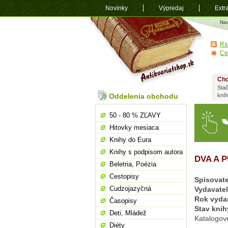
Novinky
Výpredaj
Extr
Antikvariá
Na
shop.sk
Rs
Ce
Chc
Stač
Oddelenia obchodu
kní
50 - 80 % ZĽAVY
Hitovky mesiaca
Knihy do Eura
Knihy s podpisom autora
DVA A 
Beletria, Poézia
Cestopisy
Spisovate
Cudzojazyčná
Vydavate
Rok vyda
Časopisy
Stav knih
Deti, Mládež
Katalogov
Diéty