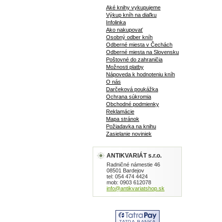
Aké knihy vykupujeme
Výkup kníh na diaľku
Infolinka
Ako nakupovať
Osobný odber kníh
Odberné miesta v Čechách
Odberné miesta na Slovensku
Poštovné do zahraničia
Možnosti platby
Nápoveda k hodnoteniu kníh
O nás
Darčeková poukážka
Ochrana súkromia
Obchodné podmienky
Reklamácie
Mapa stránok
Požiadavka na knihu
Zasielanie noviniek
ANTIKVARIÁT s.r.o.
Radničné námestie 46
08501 Bardejov
tel: 054 474 4424
mob: 0903 612078
info@antikvariatshop.sk