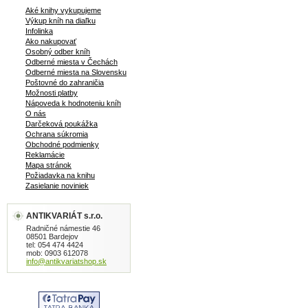
Aké knihy vykupujeme
Výkup kníh na diaľku
Infolinka
Ako nakupovať
Osobný odber kníh
Odberné miesta v Čechách
Odberné miesta na Slovensku
Poštovné do zahraničia
Možnosti platby
Nápoveda k hodnoteniu kníh
O nás
Darčeková poukážka
Ochrana súkromia
Obchodné podmienky
Reklamácie
Mapa stránok
Požiadavka na knihu
Zasielanie noviniek
ANTIKVARIÁT s.r.o.
Radničné námestie 46
08501 Bardejov
tel: 054 474 4424
mob: 0903 612078
info@antikvariatshop.sk