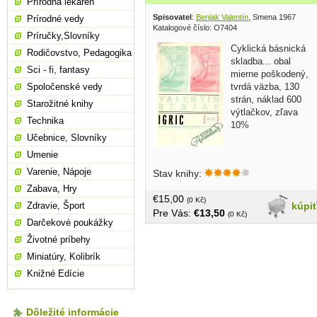
Prírodná lekáreň
Spisovatel
:
Beniak Valentín
, Smena 1967
Prírodné vedy
Katalogové číslo: O7404
Príručky,Slovníky
Cyklická básnická
Rodičovstvo, Pedagogika
skladba... obal
Sci - fi, fantasy
mierne poškodený,
tvrdá väzba, 130
Spoločenské vedy
strán, náklad 600
Starožitné knihy
výtlačkov, zľava
Technika
10%
Učebnice, Slovníky
Umenie
Varenie, Nápoje
Stav knihy:
Zabava, Hry
€15,00
(0 Kč)
kúpi
Zdravie, Šport
Pre Vás:
€13,50
(0 Kč)
Darčekové poukážky
Životné príbehy
Miniatúry, Kolibrík
Knižné Edície
Dôležité informácie