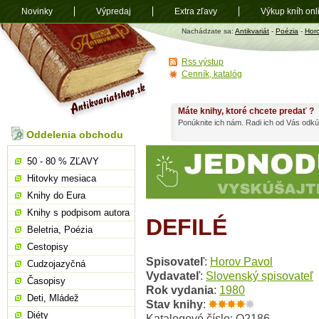
Novinky
Výpredaj
Extra zľavy
Výkup kníh onl
Antikvariát
Nachádzate sa:
Antikvariát
-
Poézia
-
Hor
shop.sk
Rss výstup
Cenník, katalóg
Máte knihy, ktoré chcete predať ?
Ponúknite ich nám. Radi ich od Vás odkú
Oddelenia obchodu
50 - 80 % ZĽAVY
Hitovky mesiaca
Knihy do Eura
Knihy s podpisom autora
DEFILÉ
Beletria, Poézia
Cestopisy
Spisovateľ
:
Horov Pavol
Cudzojazyčná
Vydavateľ
:
Slovenský spisovateľ
Časopisy
Rok vydania
:
1980
Deti, Mládež
Stav knihy
:
Diéty
Katalogové číslo: O2186