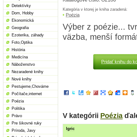
Detektívky
Kategória v ktorej je kniha zaradená:
Dom, Hobby
Poézia
Ekonomická
Výber z poézie... t
Geografia
väzba, menší formát
Ezoterika, záhady
Foto,Optika
História
Medicína
Pridať knihu do k
Náboženstvo
Nezaradené knihy
Nové knihy
Pestujeme,Chováme
Počítače,internet
Poézia
Politika
V kategórii
Poézia
ďal
Právo
Pre šikovné ruky
Igric
Príroda, Javy