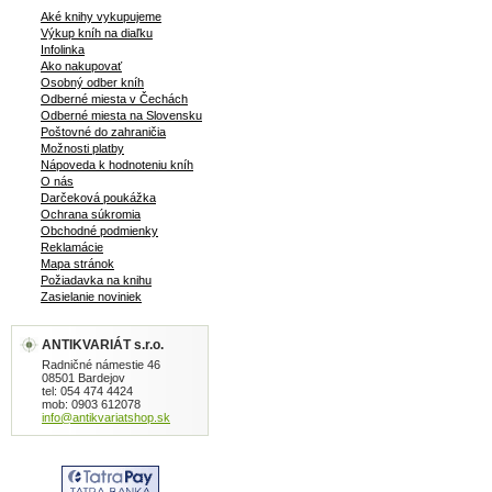
157 strán
Aké knihy vykupujeme
Výkup kníh na diaľku
Infolinka
Ako nakupovať
Osobný odber kníh
Odberné miesta v Čechách
Odberné miesta na Slovensku
Poštovné do zahraničia
Možnosti platby
Nápoveda k hodnoteniu kníh
O nás
Darčeková poukážka
Ochrana súkromia
Obchodné podmienky
Reklamácie
Mapa stránok
Požiadavka na knihu
Zasielanie noviniek
ANTIKVARIÁT s.r.o.
Radničné námestie 46
08501 Bardejov
tel: 054 474 4424
mob: 0903 612078
info@antikvariatshop.sk