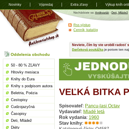
Novinky
Výpredaj
Extra zľavy
Výkup kníh onl
Antikvariát
Nachádzate sa:
Antikvariát
-
Deti, Mládež
shop.sk
Rss výstup
Cenník, katalóg
Neviete, čím by ste urobili radosť
Darčeková poukážka
je potom ten naj
Oddelenia obchodu
50 - 80 % ZĽAVY
Hitovky mesiaca
Knihy do Eura
Knihy s podpisom autora
VEĽKÁ BITKA 
Beletria, Poézia
Cestopisy
Spisovateľ
:
Pancu-lasi Octav
Cudzojazyčná
Vydavateľ
:
Mladé letá
Časopisy
Rok vydania
:
1960
Deti, Mládež
Stav knihy
:
Diéty
Katalogové číslo: O4587