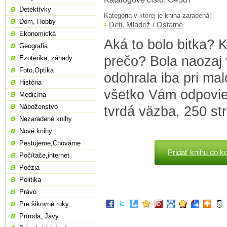
Detektívky
Kategória v ktorej je kniha zaradená:
Dom, Hobby
Deti, Mládež
/
Ostatné
Ekonomická
Aká to bolo bitka? K
Geografia
prečo? Bola naozaj 
Ezoterika, záhady
Foto,Optika
odohrala iba pri ma
História
všetko Vám odpovie 
Medicína
Náboženstvo
tvrdá väzba, 250 st
Nezaradené knihy
Nové knihy
Pestujeme,Chováme
Pridať knihu do k
Počítače,internet
Poézia
Politika
Právo
Pre šikovné ruky
Príroda, Javy