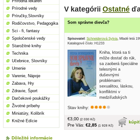
Prírodná lekáreň
V kategórii
Ostatné
ďa
Prírodné vedy
Príručky,Slovníky
Som správne dievča?
Rodičovstvo, Pedagogika
Sci - fi, fantasy
Spoločenské vedy
Spisovatel
:
Schneiderová Sylvia
, Mladé letá 1
Katalogové číslo: H1233
Starožitné knihy
Kniha, ktorá sa ti
Technika
môže dostať do rúk,
Učebnice, Slovníky
sa zaoberá špeciálne
Umenie
telesnými a
duševnými
Varenie, Nápoje
problémami:
Zabava, Hry
sexualitou, láskou,
Zdravie, Šport
konfliktmi v
medziľudských
Darčekové poukážky
vzťahoch, hodnotovými symbolmi,
Životné príbehy
Stav knihy:
hrdinstvom, politickými hnutiami,
Miniatúry, Kolibrík
násilím, drogami, športom, voľbou
€3,00
povolania a možnými spôsobmi života.
(2 030 Kč)
Knižné Edície
kúpi
Pre Vás:
€2,85
Určite v nej nájdeš odpoveď na nejednu
(1 928 Kč)
nezodpovedanú otázku, či na nejeden
nevyriešený problém.... tvrdá väzba,
Dôležité informácie