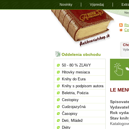
Novinky
Výpredaj
Extr
Antikvariá
Na
shop.sk
Rs
Ce
Chc
Vybe
Oddelenia obchodu
50 - 80 % ZĽAVY
Hitovky mesiaca
Knihy do Eura
Knihy s podpisom autora
LE MEN
Beletria, Poézia
Cestopisy
Spisovate
Cudzojazyčná
Vydavate
Rok vyda
Časopisy
Stav knih
Deti, Mládež
Katalogov
Diéty