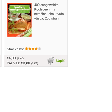
400 ausgewählte
Kochideen... v
nemčine, obal, tvrdá
väzba, 255 strán
Stav knihy:
€4,00
(0 Kč)
kúpiť
Pre Vás:
€3,80
(0 Kč)