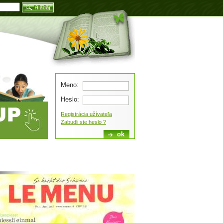
Blog
Meno:
Heslo:
Registrácia užívateľa
Zabudli ste heslo ?