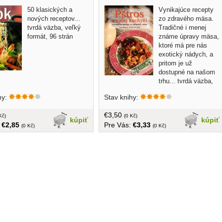
50 klasických a
Vynikajúce recepty
nových receptov...
zo zdravého mäsa.
tvrdá väzba, veľký
Tradičné i menej
formát, 96 strán
známe úpravy mäsa,
ktoré má pre nás
exotický nádych, a
pritom je už
dostupné na našom
trhu... tvrdá väzba,
väčší formát, 128 strán, žlté bodky na
hy:
Stav knihy:
predsádkach
€3,50
Kč)
(0 Kč)
kúpiť
kúpiť
:
€2,85
Pre Vás:
€3,33
(0 Kč)
(0 Kč)