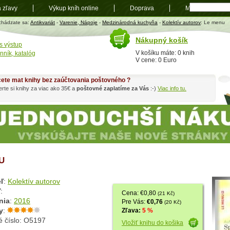
a zľavy
Výkup kníh online
Doprava
Mapa
t
chádzate sa:
Antikvariát
-
Varenie, Nápoje
-
Medzinárodná kuchyňa
-
Kolektív autorov
: Le menu
Nákupný košík
s výstup
V košíku máte: 0 knih
nník, katalóg
V cene: 0 Euro
ete mat knihy bez zaúčtovania poštovného ?
rte si knihy za viac ako 35€ a
poštovné zaplatíme za Vás
:-)
Viac info tu.
U
ľ
:
Kolektív autorov
ľ
:
Cena: €0,80
(21 Kč)
nia
:
2016
Pre Vás:
€0,76
(20 Kč)
y
:
Zľava:
5 %
é číslo: O5197
Vložiť knihu do košika