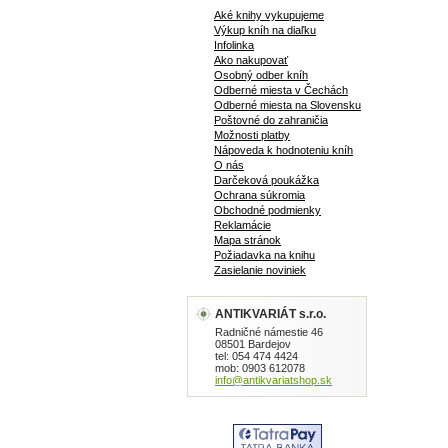
Aké knihy vykupujeme
Výkup kníh na diaľku
Infolinka
Ako nakupovať
Osobný odber kníh
Odberné miesta v Čechách
Odberné miesta na Slovensku
Poštovné do zahraničia
Možnosti platby
Nápoveda k hodnoteniu kníh
O nás
Darčeková poukážka
Ochrana súkromia
Obchodné podmienky
Reklamácie
Mapa stránok
Požiadavka na knihu
Zasielanie noviniek
ANTIKVARIÁT s.r.o.
Radničné námestie 46
08501 Bardejov
tel: 054 474 4424
mob: 0903 612078
info@antikvariatshop.sk