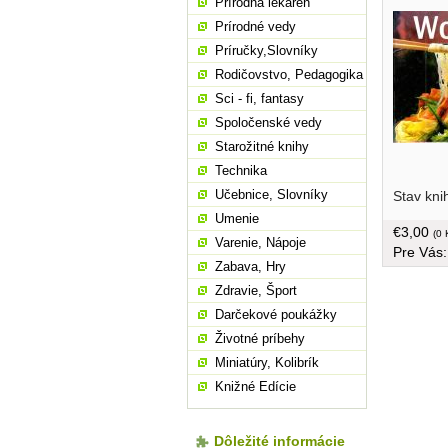
Prírodná lekáreň
Prírodné vedy
Príručky,Slovníky
Rodičovstvo, Pedagogika
Sci - fi, fantasy
Spoločenské vedy
Starožitné knihy
Technika
Učebnice, Slovníky
Stav kni
Umenie
€3,00
(0 
Varenie, Nápoje
Pre Vás
Zabava, Hry
Zdravie, Šport
Darčekové poukážky
Životné príbehy
Miniatúry, Kolibrík
Knižné Edície
Dôležité informácie