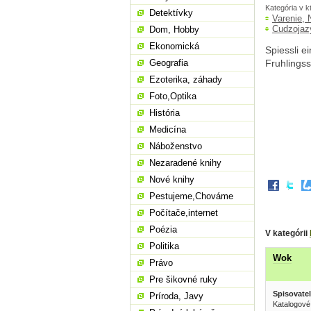
Kategória v k
Detektívky
Varenie, 
Cudzojaz
Dom, Hobby
Ekonomická
Spiessli 
Geografia
Fruhlingss
Ezoterika, záhady
Foto,Optika
História
Medicína
Náboženstvo
Nezaradené knihy
Nové knihy
Pestujeme,Chováme
Počítače,internet
Poézia
V kategórii
Politika
Wok
Právo
Pre šikovné ruky
Spisovatel
Príroda, Javy
Katalogové