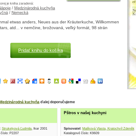
torej je kniha zaradená:
Nápoje
/
Medzinárodná kuchyňa
yčná
/
Nemecká
einmal etwas anders, Neues aus der Kräuterkuche, Willkommen
tars, atd... v nemčine, brožovaná, veľký formát, 98 strán
Pridať knihu do košíka
Medzinárodná kuchyňa
ďalej doporučujeme
Pštros v našej kuchyni
:
Strukelyová Ľudmila
, Ikar 2001
Spisovatel
:
Malíková Vlasta, Kratochvíl Zdeněk
,
 číslo: P2207
Katalogové číslo: K9609