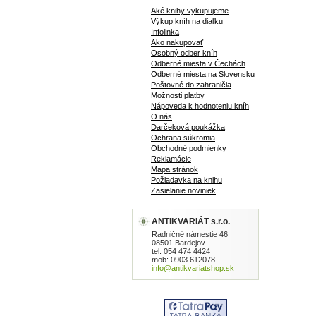
Aké knihy vykupujeme
Výkup kníh na diaľku
Infolinka
Ako nakupovať
Osobný odber kníh
Odberné miesta v Čechách
Odberné miesta na Slovensku
Poštovné do zahraničia
Možnosti platby
Nápoveda k hodnoteniu kníh
O nás
Darčeková poukážka
Ochrana súkromia
Obchodné podmienky
Reklamácie
Mapa stránok
Požiadavka na knihu
Zasielanie noviniek
ANTIKVARIÁT s.r.o.
Radničné námestie 46
08501 Bardejov
tel: 054 474 4424
mob: 0903 612078
info@antikvariatshop.sk