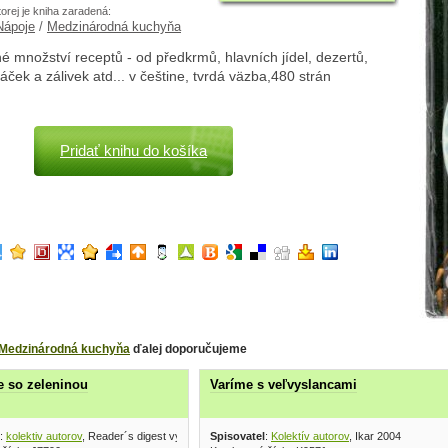
torej je kniha zaradená:
Nápoje
/
Medzinárodná kuchyňa
 množství receptů - od předkrmů, hlavních jídel, dezertů,
áček a zálivek atd... v češtine, tvrdá väzba,480 strán
Pridať knihu do košíka
Medzinárodná kuchyňa
ďalej doporučujeme
 so zeleninou
Varíme s veľvyslancami
:
kolektiv autorov
, Reader´s digest výber 2006
Spisovatel
:
Kolektív autorov
, Ikar 2004