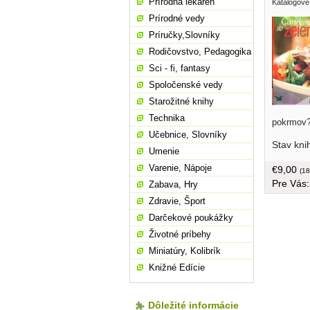
Prírodná lekáreň
Katalogové
Prírodné vedy
Príručky,Slovníky
Rodičovstvo, Pedagogika
Sci - fi, fantasy
Spoločenské vedy
Starožitné knihy
Technika
pokrmov?
knihe náj
Učebnice, Slovníky
Stav kni
ako prida
Umenie
tak vyho
Varenie, Nápoje
€9,00
jej časte
(18
Pre Vás
zeleninov
Zabava, Hry
stôl, poc
Zdravie, Šport
váš zrak.
Darčekové poukážky
kriedový 
Životné príbehy
Miniatúry, Kolibrík
Knižné Edície
Dôležité informácie