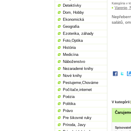
Kategória v k
Detektívky
Varenie, 
Dom, Hobby
Nepřeberné
Ekonomická
salátů, om
Geografia
Ezoterika, záhady
Foto,Optika
História
Medicína
Náboženstvo
Nezaradené knihy
Nové knihy
Pestujeme,Chováme
Počítače,internet
Poézia
V kategórii
Politika
Právo
Čarujeme
Pre šikovné ruky
Príroda, Javy
Spisovatel