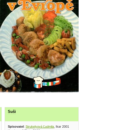
Suši
Spisovatel
:
Strukelyová Ľudmila
, Ikar 2001