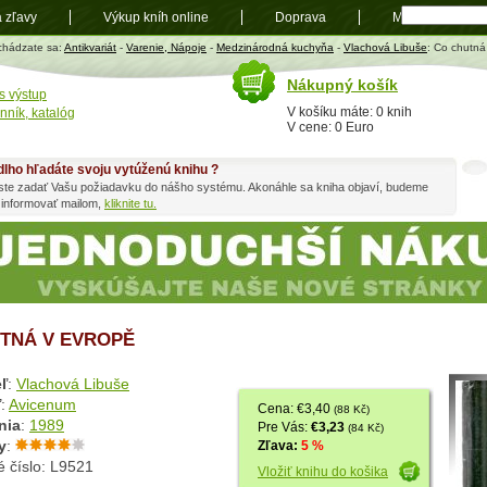
a zľavy
Výkup kníh online
Doprava
Mapa
t
chádzate sa:
Antikvariát
-
Varenie, Nápoje
-
Medzinárodná kuchyňa
-
Vlachová Libuše
: Co chutná
Nákupný košík
s výstup
V košíku máte: 0 knih
nník, katalóg
V cene: 0 Euro
dlho hľadáte svoju vytúženú knihu ?
ste zadať Vašu požiadavku do nášho systému. Akonáhle sa kniha objaví, budeme
 informovať mailom,
kliknite tu.
TNÁ V EVROPĚ
ľ
:
Vlachová Libuše
ľ
:
Avicenum
Cena: €3,40
(88 Kč)
nia
:
1989
Pre Vás:
€3,23
(84 Kč)
y
:
Zľava:
5 %
é číslo: L9521
Vložiť knihu do košika