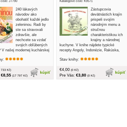
 číslo: J7790
Katalogové číslo: K9571
240 lákavých
Zástupcovia
návodov ako
devätnástich krajín
obohatiť každé jedlo
prispeli svojím
zeleninou. Radi by
národným menu a
ste sa stravovali
stručnou
zdravšie, ale
charakteristikou ich
nechcete sa vzdať
krajiny a národnej
svojich obľúbených
kuchyne. V knihe nájdete typické
 V našej modernej kuchárskej
recepty Angoly, Indonézie, Rakúska,
dete veľa originálnych nápadov
Holandska, Turecka, Talianska, Grécka,
hy:
Stav knihy:
ť zeleninu ku každému jedlu, a
Ćíny a ďalších... tvrdá väzba, 265 strán
vieť požiadavkám lekárov na
€4,00
jšiu konzumáciu. Farby a tvary
 733 Kč)
(0 Kč)
kúpiť
kúpiť
:
€8,55
Pre Vás:
€3,80
ých jedál navyše oživia váš
(17 797 Kč)
(0 Kč)
hutnáte si a na svoje si príde aj
... tvrdá väzba, veľký formát,
papier, farebné foto, 352 strán