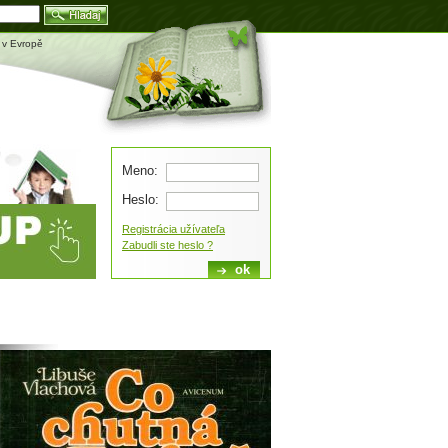
Blog
 v Evropě
Meno:
Heslo:
Registrácia užívateľa
Zabudli ste heslo ?