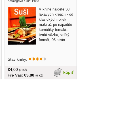
Katalogové číslo: P868
V knihe nájdete 50
lákavých kreácií - od
klasických roliek
maki až po nápadité
kornútiky temaki...
tvrdá väzba, veľký
formát, 96 strán
Stav knihy:
€4,00
(0 Kč)
kúpiť
Pre Vás:
€3,80
(0 Kč)