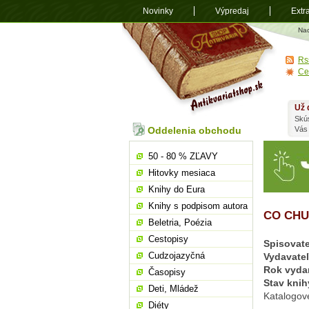
Novinky
Výpredaj
Extr
Antikvariá
Na
shop.sk
Rs
Ce
Už 
Skú
Oddelenia obchodu
Vás
50 - 80 % ZĽAVY
Hitovky mesiaca
Knihy do Eura
Knihy s podpisom autora
CO CHU
Beletria, Poézia
Cestopisy
Spisovate
Cudzojazyčná
Vydavate
Rok vyda
Časopisy
Stav knih
Deti, Mládež
Katalogov
Diéty