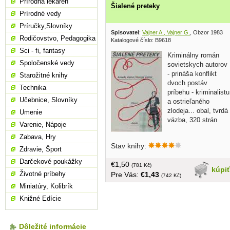
Prírodná lekáreň
Šialené preteky
Prírodné vedy
Príručky,Slovníky
Spisovatel
:
Vajner A., Vajner G.
, Obzor 1983
Rodičovstvo, Pedagogika
Katalogové číslo: B9618
Sci - fi, fantasy
Kriminálny román
Spoločenské vedy
sovietskych autorov
- prináša konflikt
Starožitné knihy
dvoch postáv
Technika
príbehu - kriminalistu
Učebnice, Slovníky
a ostrieľaného
zlodeja... obal, tvrdá
Umenie
väzba, 320 strán
Varenie, Nápoje
Zabava, Hry
Stav knihy:
Zdravie, Šport
Darčekové poukážky
€1,50
(781 Kč)
kúpi
Životné príbehy
Pre Vás:
€1,43
(742 Kč)
Miniatúry, Kolibrík
Knižné Edície
Dôležité informácie