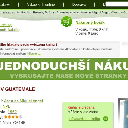
a zľavy
Výkup kníh online
Doprava
Mapa
t
chádzate sa:
Antikvariát
-
Beletria, Poézia
-
Poviedky, novely
-
Asturias Miguel Angel
: Víkend v Gu
Nákupný košík
s výstup
V košíku máte: 0 knih
nník, katalóg
V cene: 0 Euro
dlho hľadáte svoju vytúženú knihu ?
ste zadať Vašu požiadavku do nášho systému. Akonáhle sa kniha objaví, budeme
 informovať mailom,
kliknite tu.
 V GUATEMALE
ľ
:
Asturias Miguel Angel
ľ
:
NPL
Kniha je predaná.
nia
:
1962
Môžete si ale zadať
y
:
požiadavku na knihu
é číslo: O6145