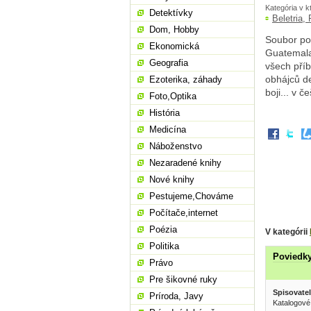
Kategória v k
Detektívky
Beletria,
Dom, Hobby
Soubor pov
Ekonomická
Guatemala 
Geografia
všech příb
obhájců d
Ezoterika, záhady
boji... v 
Foto,Optika
História
Medicína
Náboženstvo
Nezaradené knihy
Nové knihy
Pestujeme,Chováme
Počítače,internet
Poézia
V kategórii
Politika
Poviedk
Právo
Pre šikovné ruky
Spisovatel
Príroda, Javy
Katalogové