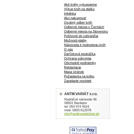
Aké knihy vykupujeme
Výkup kníh na diaľku
Infolinka
Ako nakupovať
Osobný odber kníh
Odberné miesta v Čechách
Odberné miesta na Slovensku
Poštovné do zahraničia
Možnosti platby
Nápoveda k hodnoteniu kníh
O nás
Darčeková poukážka
Ochrana súkromia
Obchodné podmienky
Reklamácie
Mapa stránok
Požiadavka na knihu
Zasielanie noviniek
ANTIKVARIÁT s.r.o.
Radničné námestie 46
08501 Bardejov
tel: 054 474 4424
mob: 0903 612078
info@antikvariatshop.sk