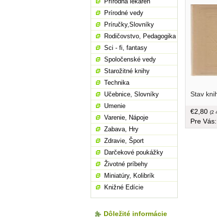
Prírodná lekáreň
Prírodné vedy
Príručky,Slovníky
Rodičovstvo, Pedagogika
Sci - fi, fantasy
Spoločenské vedy
Starožitné knihy
Technika
prechádza
Stav kni
Učebnice, Slovníky
390 strán
Umenie
€2,80
(2 
Varenie, Nápoje
Pre Vás
Zabava, Hry
Zdravie, Šport
Darčekové poukážky
Životné príbehy
Miniatúry, Kolibrík
Knižné Edície
Dôležité informácie