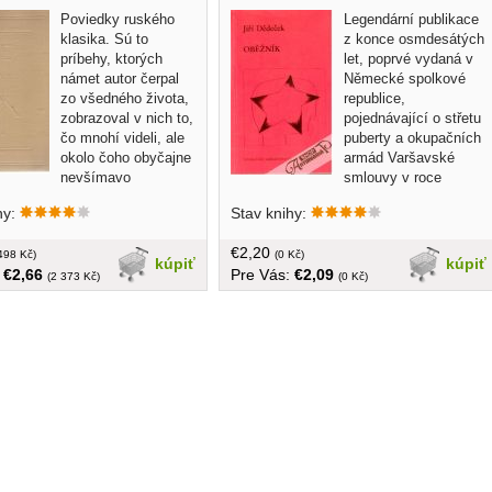
Poviedky ruského
Legendární publikace
klasika. Sú to
z konce osmdesátých
príbehy, ktorých
let, poprvé vydaná v
námet autor čerpal
Německé spolkové
zo všedného života,
republice,
zobrazoval v nich to,
pojednávající o střetu
čo mnohí videli, ale
puberty a okupačních
okolo čoho obyčajne
armád Varšavské
nevšímavo
smlouvy v roce
li... bez obalu, tvrdá väzba,
1968... v češtine, brožovaná, menší
hy:
Stav knihy:
formát, 80 strán
€2,20
498 Kč)
(0 Kč)
kúpiť
kúpiť
:
€2,66
Pre Vás:
€2,09
(2 373 Kč)
(0 Kč)