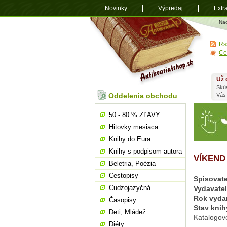
Novinky
Výpredaj
Extr
Antikvariá
Na
shop.sk
Rs
Ce
Už 
Skú
Oddelenia obchodu
Vás
50 - 80 % ZĽAVY
Hitovky mesiaca
Knihy do Eura
Knihy s podpisom autora
VÍKEND
Beletria, Poézia
Cestopisy
Spisovate
Cudzojazyčná
Vydavate
Rok vyda
Časopisy
Stav knih
Deti, Mládež
Katalogov
Diéty