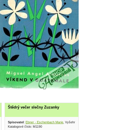
Štědrý večer slečny Zuzanky
lství a knihkupectví 1990
Spisovatel
:
Ebner - Eschenbach Marie
, Vyšehrad 1978
Katalogové číslo: M1190