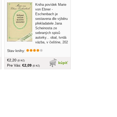
Kniha povídek Marie
von Ebner -
Eschenbach je
sestavena dle výběru
překladatele Jana
Scheinosta ze
sebraných spisů
autorky... obal, tvrdá
väzba, v češtine, 202
strán
Stav knihy:
€2,20
(0 Kč)
kúpiť
Pre Vás:
€2,09
(0 Kč)