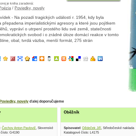
torej je kniha zaradená:
 Poézia
/
Poviedky, novely
ídek - Na pozadí tragických událostí r. 1954, kdy byla
přepadena imperialistickými agresory a které jsou pojítkem
ěhů, vypráví o utrpení prostého lidu své země, statečnosti
emokratických svobod i o zrádné úloze domácí reakce v tomto
češtine, obal, tvrdá väzba, menší formát, 275 strán
Poviedky, novely
ďalej doporučujeme
y
Oběžník
:
Čechov Anton Pavlovič
, Slovenské vydavateľstvo krásnej literatúry 1953
Spisovatel
:
Dědeček Jiří
, Středočeské nakladate
 číslo: G4190
Katalogové číslo: L4175