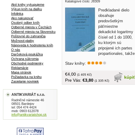
Katalogové číslo: J8309
Aké knihy vykupujeme
Výkup kníh na diaľku
Predkladané dielo
Infolinka
obsahuje
Ako nakupovať
predovšetkým
Osobný odber kníh
päťmiestne
Odberné miesta v Čechách
dekadické logaritmy
Odberné miesta na Slovensku
Poštovné do zahraničia
čísiel od 1 do 1000,
Možnosti platby
ku ktorým sú
Nápoveda k hodnoteniu kníh
pripojené ich partes
O nás
propartionales, takže
Darčeková poukážka
pomocou týchto podkladov možno
Ochrana súkromia
Stav knihy:
Obchodné podmienky
vyčísliť logaritmy až do čísla 10 009,
Reklamácie
ďalej obsahuje logaritmy
Mapa stránok
€4,00
goniometrických funkcií hodnôt po 1´,
(1 405 Kč)
kúpi
Požiadavka na knihu
Pre Vás:
€3,80
prirodzené hodnoty goniometrických
(1 335 Kč)
Zasielanie noviniek
funkcií... bez obalu, tvrdá väzba, 207
strán
ANTIKVARIÁT s.r.o.
Radničné námestie 46
08501 Bardejov
tel: 054 474 4424
mob: 0903 612078
info@antikvariatshop.sk