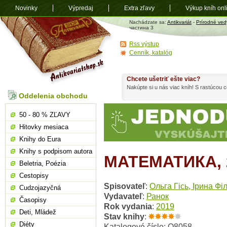
Novinky
Výpredaj
Extra zľavy
Výkup kníh onl
Antikvariát
Nachádzate sa:
Antikvariát
-
Prírodné ved
shop.sk
частина 3
Rss výstup
Cenník, katalóg
Chcete ušetriť ešte viac?
Nakúpte si u nás viac kníh! S rastúcou
Oddelenia obchodu
50 - 80 % ZĽAVY
Hitovky mesiaca
Knihy do Eura
Knihy s podpisom autora
МАТЕМАТИКА, 
Beletria, Poézia
Cestopisy
Spisovateľ
:
Ольга Гісь, Ірина Фі
Cudzojazyčná
Vydavateľ
:
Ранок
Časopisy
Rok vydania
:
2019
Deti, Mládež
Stav knihy
:
Diéty
Katalogové číslo: O8058