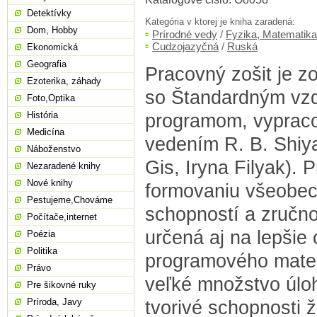
Detektívky
Kategória v ktorej je kniha zaradená:
Dom, Hobby
Prírodné vedy
/
Fyzika, Matematika
Cudzojazyčná
/
Ruská
Ekonomická
Geografia
Pracovný zošit je z
Ezoterika, záhady
so Štandardným vz
Foto,Optika
História
programom, vyprac
Medicína
vedením R. B. Shiy
Náboženstvo
Gis, Iryna Filyak). 
Nezaradené knihy
Nové knihy
formovaniu všeobec
Pestujeme,Chováme
schopností a zručno
Počítače,internet
určená aj na lepšie 
Poézia
Politika
programového mater
Právo
veľké množstvo úloh
Pre šikovné ruky
Príroda, Javy
tvorivé schopnosti ž