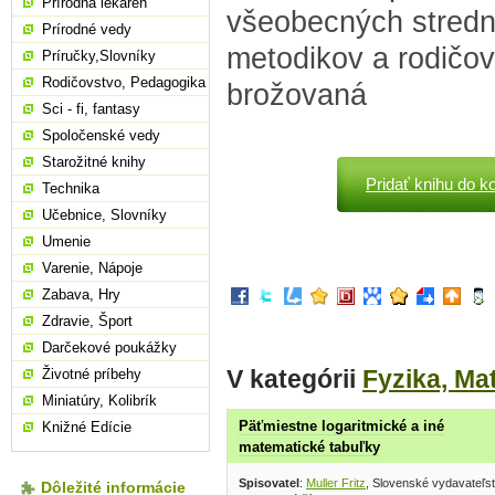
Prírodná lekáreň
všeobecných stredný
Prírodné vedy
metodikov a rodičov.
Príručky,Slovníky
Rodičovstvo, Pedagogika
brožovaná
Sci - fi, fantasy
Spoločenské vedy
Starožitné knihy
Pridať knihu do k
Technika
Učebnice, Slovníky
Umenie
Varenie, Nápoje
Zabava, Hry
Zdravie, Šport
Darčekové poukážky
V kategórii
Fyzika, Ma
Životné príbehy
Miniatúry, Kolibrík
Päťmiestne logaritmické a iné
Knižné Edície
matematické tabuľky
Spisovatel
:
Muller Fritz
, Slovenské vydavateľstv
Dôležité informácie