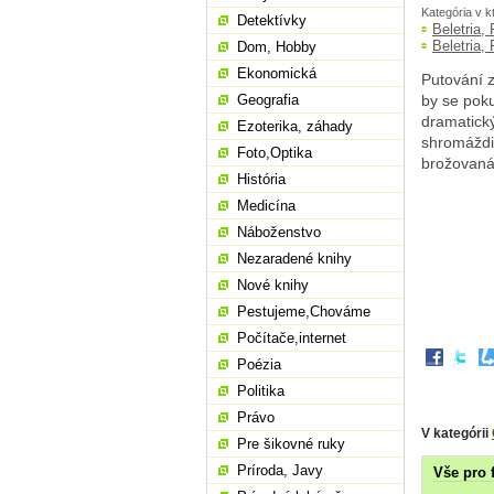
Kategória v k
Detektívky
Beletria,
Beletria,
Dom, Hobby
Ekonomická
Putování 
Geografia
by se poku
dramatický
Ezoterika, záhady
shromáždit
Foto,Optika
brožovaná
História
Medicína
Náboženstvo
Nezaradené knihy
Nové knihy
Pestujeme,Chováme
Počítače,internet
Poézia
Politika
Právo
V kategórii
Pre šikovné ruky
Príroda, Javy
Vše pro 