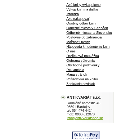
Aké knihy vykupujeme
Výkup kníh na diaľku
Infolinka
Ako nakupovať
Osobný odber kníh
Odberné miesta v Čechách
Odberné miesta na Slovensku
Poštovné do zahraničia
Možnosti platby
Nápoveda k hodnoteniu kníh
O nás
Darčeková poukážka
Ochrana súkromia
Obchodné podmienky
Reklamácie
Mapa stránok
Požiadavka na knihu
Zasielanie noviniek
ANTIKVARIÁT s.r.o.
Radničné námestie 46
08501 Bardejov
tel: 054 474 4424
mob: 0903 612078
info@antikvariatshop.sk