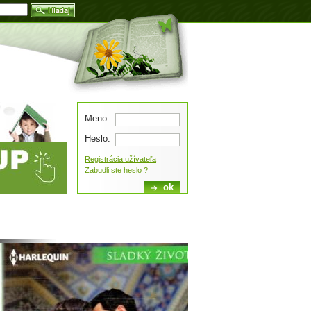
Blog
Meno:
Heslo:
Registrácia užívateľa
Zabudli ste heslo ?