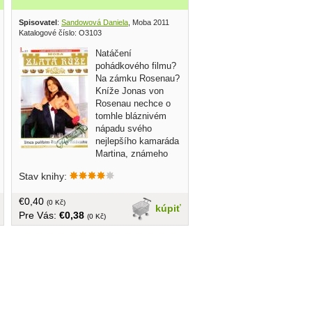
rs 1998
Spisovatel
:
Sandowová Daniela
, Moba 2011
Katalogové číslo: O3103
Natáčení
pohádkového filmu?
Na zámku Rosenau?
Kníže Jonas von
Rosenau nechce o
tomhle bláznivém
nápadu svého
nejlepšího kamaráda
Martina, známeho
filmového režiséra, nejprve ani slyšet...
Stav knihy:
v češtine, brožovaná, 48 strán
€0,40
(0 Kč)
kúpiť
Pre Vás:
€0,38
(0 Kč)