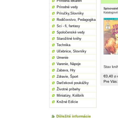
Prírodná lekáreň
Prírodné vedy
Spisovatel
Katalogové
Príručky,Slovníky
Rodičovstvo, Pedagogika
Sci - fi, fantasy
Spoločenské vedy
Starožitné knihy
Technika
Učebnice, Slovníky
Umenie
zneužita,
Varenie, Nápoje
Stav kni
Nejkrásně
Zabava, Hry
jen dosáh
€0,40
Zdravie, Šport
muže... b
(0 
Pre Vás
Darčekové poukážky
Životné príbehy
Miniatúry, Kolibrík
Knižné Edície
Dôležité informácie