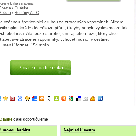
torej je kniha zaradená:
 Poézia
/
O láske
 Poézia
/
Romány A - C
za vzácnou šperkovnicí druhou ze ztracených vzpomínek. Allegra
sila splnit každé dědečkovo přání, i kdyby nebylo vysloveno za tak
ch okolností. Ale touze starého, umírajícího muže, který chce
 zpět své ztracené vzpomínky, vyhovět musí... v češtine,
, menší formát, 154 strán
Pridať knihu do košíka
O láske
ďalej doporučujeme
filmovou kariéru
Nejmladší sestra