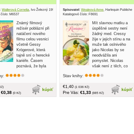
:
Wallerová Cornelia
, Ivo Železný 1993
Spisovatel
:
Wealeová Anne
, Harlequin Publishe
 číslo: M6537
Katalogové číslo: F8691
Známý filmový
Mít slavnou matku a
režisér poblázní při
úspěšné sestry není
natáčení nového
žádný med. Cressy
filmu celou vesnici
žije v jejich stínu a na
včetně Gessy
muže tak oslnivého
Krögerové, která
jako Nicolas by se
tajně sní o herecké
neodvážila ani
kariéře. Časem
pomyslet. Nicolas
poznává, že byla
však není z těch, co
 ale netroufá si vrátit se domů.
nerozeznají zlato od pozlátka. Dobře ví,
hy:
Stav knihy:
jší životní role nakonec přece
jak vzácna je dívka, která věří v
ne, ale po boku úplně jiného
lásku... malý formát, brožovaná, v
€1,40
rožovaná, v češtine, 58 strán
Kč)
češtine, 150 strán
(1 036 Kč)
kúpiť
kúpiť
:
€0,38
Pre Vás:
€1,33
(0 Kč)
(985 Kč)