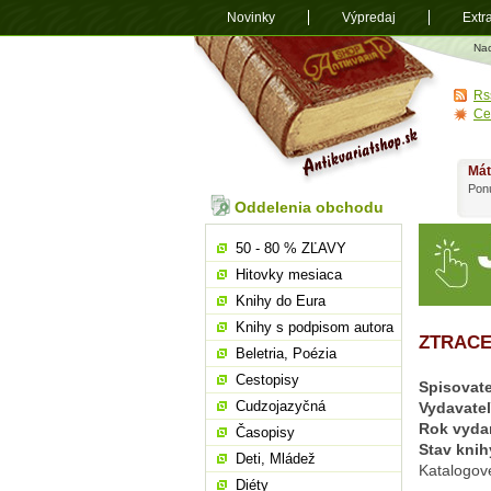
Novinky
Výpredaj
Extr
Antikvariá
Na
shop.sk
Rs
Ce
Mát
Ponú
Oddelenia obchodu
50 - 80 % ZĽAVY
Hitovky mesiaca
Knihy do Eura
Knihy s podpisom autora
ZTRACE
Beletria, Poézia
Cestopisy
Spisovate
Cudzojazyčná
Vydavate
Rok vyda
Časopisy
Stav knih
Deti, Mládež
Katalogov
Diéty