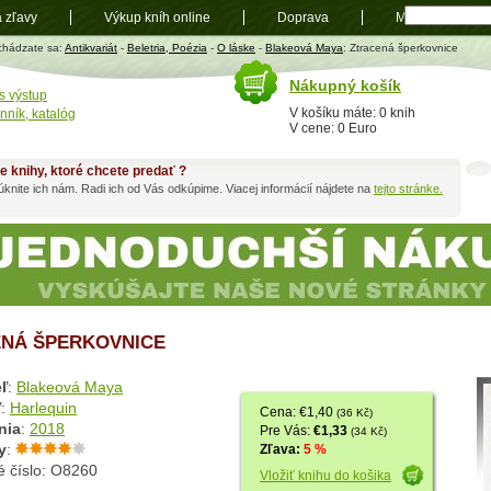
a zľavy
Výkup kníh online
Doprava
Mapa
t
chádzate sa:
Antikvariát
-
Beletria, Poézia
-
O láske
-
Blakeová Maya
: Ztracená šperkovnice
Nákupný košík
s výstup
V košíku máte: 0 knih
nník, katalóg
V cene: 0 Euro
e knihy, ktoré chcete predať ?
knite ich nám. Radi ich od Vás odkúpime. Viacej informácií nájdete na
tejto stránke.
NÁ ŠPERKOVNICE
ľ
:
Blakeová Maya
ľ
:
Harlequin
Cena: €1,40
(36 Kč)
nia
:
2018
Pre Vás:
€1,33
(34 Kč)
y
:
Zľava:
5 %
é číslo: O8260
Vložiť knihu do košika