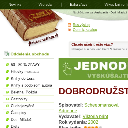
Novinky
Výpredaj
Extra zľavy
Výkup kníh onl
Antikvariát
Nachádzate sa:
Antikvariát
-
Deti, Mládež
shop.sk
Rss výstup
Cenník, katalóg
Chcete ušetriť ešte viac?
Nakúpte si u nás viac kníh! S rastúcou
Oddelenia obchodu
50 - 80 % ZĽAVY
Hitovky mesiaca
Knihy do Eura
Knihy s podpisom autora
DOBRODRUŽST
Beletria, Poézia
Cestopisy
Spisovateľ
:
Scheepmansová
Cudzojazyčná
Adrienne
Časopisy
Vydavateľ
:
Viktoria print
Deti, Mládež
Rok vydania
:
2002
Diéty
Stav knihy
: