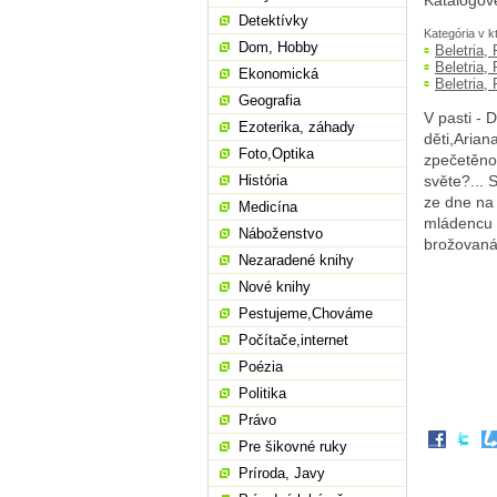
Katalogov
Detektívky
Kategória v k
Dom, Hobby
Beletria,
Beletria,
Ekonomická
Beletria,
Geografia
V pasti - 
Ezoterika, záhady
děti,Arian
Foto,Optika
zpečetěno 
História
světe?... 
ze dne na 
Medicína
mládencu 
Náboženstvo
brožovaná
Nezaradené knihy
Nové knihy
Pestujeme,Chováme
Počítače,internet
Poézia
Politika
Právo
Pre šikovné ruky
Príroda, Javy