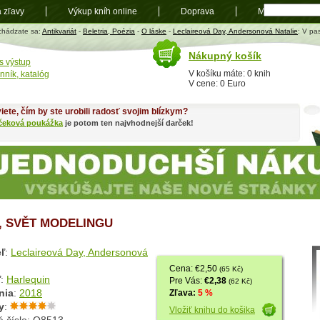
a zľavy
Výkup kníh online
Doprava
Mapa
t
chádzate sa:
Antikvariát
-
Beletria, Poézia
-
O láske
-
Leclaireová Day, Andersonová Natalie
: V pa
Nákupný košík
s výstup
V košíku máte: 0 knih
nník, katalóg
V cene: 0 Euro
iete, čím by ste urobili radosť svojim blízkym?
čeková poukážka
je potom ten najvhodnejší darček!
I, SVĚT MODELINGU
ľ
:
Leclaireová Day, Andersonová
Cena: €2,50
(65 Kč)
ľ
:
Harlequin
Pre Vás:
€2,38
(62 Kč)
nia
:
2018
Zľava:
5 %
y
:
Vložiť knihu do košika