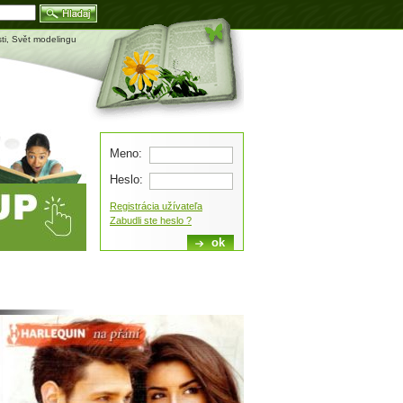
Blog
sti, Svět modelingu
Meno:
Heslo:
Registrácia užívateľa
Zabudli ste heslo ?