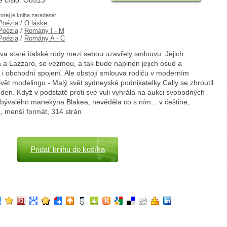
é číslo: O8513
torej je kniha zaradená:
 Poézia
/
O láske
 Poézia
/
Romány I - M
 Poézia
/
Romány A - C
Dva staré italské rody mezi sebou uzavřely smlouvu. Jejich
a a Lazzaro, se vezmou, a tak bude naplnen jejich osud a
i obchodní spojení. Ale obstojí smlouva rodiču v moderním
Svět modelingu - Malý svět sydneyské podnikatelky Cally se zhroutil
den. Když v podstatě proti své vuli vyhrála na aukci svobodných
bývalého manekýna Blakea, nevěděla co s ním... v češtine,
, menší formát, 314 strán
Pridať knihu do košíka