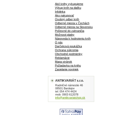
Aké knihy vykupujeme
Výkup kníh na diaľku
Infolinka
Ako nakupovať
Osobný odber kníh
Odberné miesta v Čechách
Odberné miesta na Slovensku
Poštovné do zahraničia
Možnosti platby
Nápoveda k hodnoteniu kníh
O nás
Darčeková poukážka
Ochrana súkromia
Obchodné podmienky
Reklamácie
Mapa stránok
Požiadavka na knihu
Zasielanie noviniek
ANTIKVARIÁT s.r.o.
Radničné námestie 46
08501 Bardejov
tel: 054 474 4424
mob: 0903 612078
info@antikvariatshop.sk