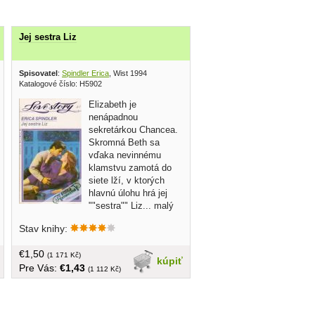
Jej sestra Liz
Spisovatel
:
Spindler Erica
, Wist 1994
Katalogové číslo: H5902
Elizabeth je
nenápadnou
sekretárkou Chancea.
Skromná Beth sa
vďaka nevinnému
klamstvu zamotá do
siete lží, v ktorých
hlavnú úlohu hrá jej
""sestra"" Liz... malý
formát, brožovaná, 171 strán
Stav knihy:
€1,50
(1 171 Kč)
kúpiť
Pre Vás:
€1,43
(1 112 Kč)