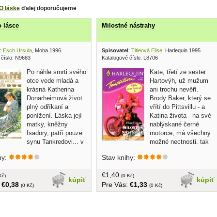
O láske
ďalej doporučujeme
 lásce
Milostné nástrahy
:
Esch Ursula
, Moba 1996
Spisovatel
:
Titleová Elise
, Harlequin 1995
 číslo: N9683
Katalogové číslo: L8706
Po náhle smrti svého
Kate, třetí ze sester
otce vede mladá a
Hartovýh, už mužum
krásná Katherina
ani trochu nevěří.
Donarheimová život
Brody Baker, který se
plný odříkaní a
vřítí do Pittsvillu - a
ponížení. Láska její
Katina života - na své
matky, kněžny
nablýskané černé
Isadory, patří pouze
motorce, má všechny
synu Tankredovi... v
možné nectnosti. tak
brožovaná, 52 strán
proč ho Kate nedokáže odkázat do
hy:
Stav knihy:
pat%ričných mezí stejně snadno jako
ostatní otravné chlapy?... v češtine,
€1,40
Kč)
brožovaná, menší formát, 181 strán
(0 Kč)
kúpiť
kúpiť
:
€0,38
Pre Vás:
€1,33
(0 Kč)
(0 Kč)