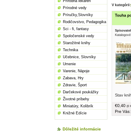
Prírodná lekáreň
V kategórii
Prírodné vedy
Príručky,Slovníky
Touha po
Rodičovstvo, Pedagogika
Sci - fi, fantasy
Spisovatel
Katalogové
Spoločenské vedy
Starožitné knihy
Technika
Učebnice, Slovníky
Umenie
Varenie, Nápoje
Zabava, Hry
Zdravie, Šport
češtine, 
Darčekové poukážky
Stav kni
Životné príbehy
€0,40
Miniatúry, Kolibrík
(0 
Pre Vás
Knižné Edície
Dôležité informácie