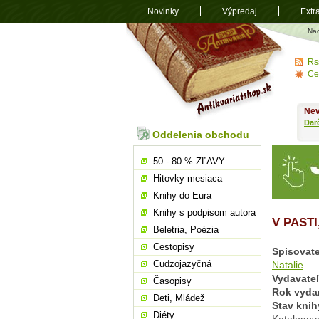
Novinky
Výpredaj
Extr
Antikvariá
Na
shop.sk
Rs
Ce
Nev
Dar
Oddelenia obchodu
50 - 80 % ZĽAVY
Hitovky mesiaca
Knihy do Eura
Knihy s podpisom autora
V PAST
Beletria, Poézia
Cestopisy
Spisovate
Cudzojazyčná
Natalie
Vydavate
Časopisy
Rok vyda
Deti, Mládež
Stav knih
Diéty