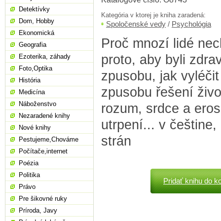
Detektívky
Kategória v ktorej je kniha zaradená:
Dom, Hobby
Spoločenské vedy
/
Psychológia
Ekonomická
Proč mnozí lidé nech
Geografia
proto, aby byli zdr
Ezoterika, záhady
Foto,Optika
zpusobu, jak vyléč
História
zpusobu řešení život
Medicína
Náboženstvo
rozum, srdce a eros
Nezaradené knihy
utrpení... v češtine
Nové knihy
strán
Pestujeme,Chováme
Počítače,internet
Poézia
Politika
Pridať knihu do k
Právo
Pre šikovné ruky
Príroda, Javy