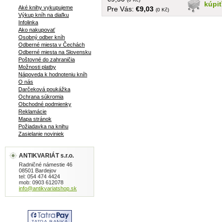
predsádka vystrihnutá, pravdepodobne
kúpi
Aké knihy vykupujeme
Pre Vás:
€9,03
z dôvodu venovania
(0 Kč)
Výkup kníh na diaľku
Infolinka
Ako nakupovať
Osobný odber kníh
Odberné miesta v Čechách
Odberné miesta na Slovensku
Poštovné do zahraničia
Možnosti platby
Nápoveda k hodnoteniu kníh
O nás
Darčeková poukážka
Ochrana súkromia
Obchodné podmienky
Reklamácie
Mapa stránok
Požiadavka na knihu
Zasielanie noviniek
ANTIKVARIÁT s.r.o.
Radničné námestie 46
08501 Bardejov
tel: 054 474 4424
mob: 0903 612078
info@antikvariatshop.sk