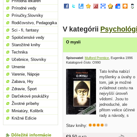
Prírodná lekáreň
Prírodné vedy
Príručky,Slovníky
Rodičovstvo, Pedagogika
V kategórii
Psychológ
Sci - fi, fantasy
Spoločenské vedy
O mysli
Starožitné knihy
Technika
Spisovatel
:
Mulford Prentice
, Eugenika 1996
Učebnice, Slovníky
Katalogové číslo: O990
Umenie
Tato kniha nabízí
Varenie, Nápoje
myšlenky a úvahy o
Zabava, Hry
tom, jak je možné
zvládnout cestu na
Zdravie, Šport
nejvyšší úroveň
Darčekové poukážky
vědomí. Jsou to
Životné príbehy
jednoduché, ale
přitom velice účinné
Miniatúry, Kolibrík
rady a návody, s
Knižné Edície
jejichž pomocí můžeme dosáhnout
Stav knihy:
všeho, nač si pomyslíme... v češtine,
tvrdá väzba, 244 strán, predná
Dôležité informácie
€9,50
(0 Kč)