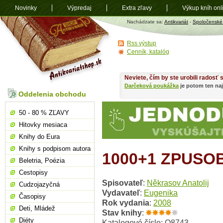
Novinky
Výpredaj
Extra zľavy
Výkup kníh onl
Antikvariát
Nachádzate sa:
Antikvariát
-
Spoločenské
shop.sk
Rss výstup
Cenník, katalóg
Neviete, čím by ste urobili radosť
Darčeková poukážka
je potom ten naj
Oddelenia obchodu
50 - 80 % ZĽAVY
Hitovky mesiaca
Knihy do Eura
Knihy s podpisom autora
1000+1 ZPUSO
Beletria, Poézia
Cestopisy
Spisovateľ
:
Někrasov Anatolij
Cudzojazyčná
Vydavateľ
:
Eugenika
Časopisy
Rok vydania
:
2008
Deti, Mládež
Stav knihy
:
Diéty
Katalogové číslo: O8743