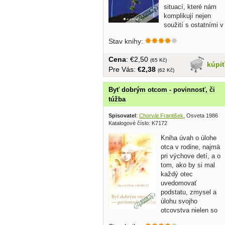
situací, které nám
komplikují nejen
soužití s ostatními v
práci, ve...
Stav knihy:
Cena
: €2,50
(65 Kč)
kúpi
Pre Vás:
€2,38
(62 Kč)
Byť dobrým otcom - povinnosť, či
túžba
Spisovatel
:
Chorvát František
, Osveta 1986
Katalogové číslo: K7172
Kniha úvah o úlohe
otca v rodine, najmä
pri výchove detí, a o
tom, ako by si mal
každý otec
uvedomovať
podstatu, zmysel a
úlohu svojho
otcovstva nielen so
zameraním na...