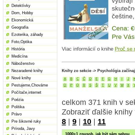
vybírají
Detektívky
skutečně
Dom, Hobby
češtine,
Ekonomická
Cena: 
Geografia
Ezoterika, záhady
Pre Vás
Foto,Optika
Viac informácií o knihe
Proč se 
História
Medicína
Náboženstvo
Nezaradené knihy
Knihy zo sekcie -> Psychológia začína
Nové knihy
A
B
C
Č
D
E
F
G
H
I
J
Pestujeme,Chováme
O
P
Q
R
S
Š
T
U
V
W
X
Počítače,internet
Poézia
celkom 371 knih v se
Politika
Zobraziť ďalšie knihy
Právo
8
|
9
|
10
|
11
Pre šikovné ruky
Príroda, Javy
1000+1 zpusob, jak být sám sebou