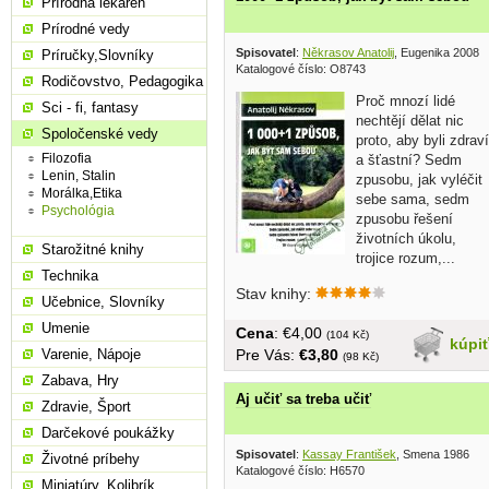
Prírodná lekáreň
Prírodné vedy
Spisovatel
:
Někrasov Anatolij
, Eugenika 2008
Príručky,Slovníky
Katalogové číslo: O8743
Rodičovstvo, Pedagogika
Proč mnozí lidé
Sci - fi, fantasy
nechtějí dělat nic
Spoločenské vedy
proto, aby byli zdraví
Filozofia
a šťastní? Sedm
Lenin, Stalin
zpusobu, jak vyléčit
Morálka,Etika
sebe sama, sedm
Psychológia
zpusobu řešení
životních úkolu,
Starožitné knihy
trojice rozum,...
Technika
Stav knihy:
Učebnice, Slovníky
Umenie
Cena
: €4,00
(104 Kč)
kúpi
Pre Vás:
€3,80
Varenie, Nápoje
(98 Kč)
Zabava, Hry
Aj učiť sa treba učiť
Zdravie, Šport
Darčekové poukážky
Spisovatel
:
Kassay František
, Smena 1986
Životné príbehy
Katalogové číslo: H6570
Miniatúry, Kolibrík