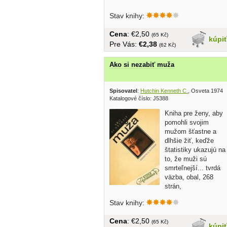
Stav knihy:
Cena
: €2,50
(65 Kč)
kúpi
Pre Vás:
€2,38
(62 Kč)
Ako si nezabiť muža
Spisovatel
:
Hutchin Kenneth C.
, Osveta 1974
Katalogové číslo: J5388
Kniha pre ženy, aby
pomohli svojim
mužom šťastne a
dlhšie žiť, keďže
štatistiky ukazujú na
to, že muži sú
smrteľnejší... tvrdá
väzba, obal, 268
strán,
Stav knihy:
Cena
: €2,50
(65 Kč)
kúpi