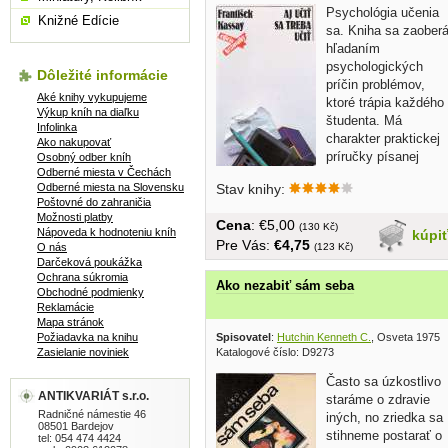
Psychológia učenia
Knižné Edície
sa. Kniha sa zaober
hľadaním
psychologických
Dôležité informácie
príčin problémov,
Aké knihy vykupujeme
ktoré trápia každého
Výkup kníh na diaľku
študenta. Má
Infolinka
charakter praktickej
Ako nakupovať
príručky písanej
Osobný odber kníh
Odberné miesta v Čechách
vedecko...
Odberné miesta na Slovensku
Stav knihy:
Poštovné do zahraničia
Možnosti platby
Cena
: €5,00
(130 Kč)
Nápoveda k hodnoteniu kníh
kúpi
Pre Vás:
€4,75
O nás
(123 Kč)
Darčeková poukážka
Ochrana súkromia
Ako nezabiť sám seba
Obchodné podmienky
Reklamácie
Mapa stránok
Požiadavka na knihu
Spisovatel
:
Hutchin Kenneth C.
, Osveta 1975
Zasielanie noviniek
Katalogové číslo: D9273
Často sa úzkostlivo
ANTIKVARIÁT s.r.o.
staráme o zdravie
Radničné námestie 46
iných, no zriedka sa
08501 Bardejov
stihneme postarať o
tel: 054 474 4424