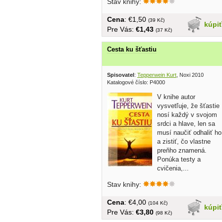
Stav knihy:
Cena
: €1,50
(39 Kč)
kúpi
Pre Vás:
€1,43
(37 Kč)
Cesta ku šťastiu
Spisovatel
:
Tepperwein Kurt
, Noxi 2010
Katalogové číslo: P4000
V knihe autor
vysvetľuje, že šťastie
nosí každý v svojom
srdci a hlave, len sa
musí naučiť odhaliť ho
a zistiť, čo vlastne
preňho znamená.
Ponúka testy a
cvičenia,...
Stav knihy:
Cena
: €4,00
(104 Kč)
kúpi
Pre Vás:
€3,80
(98 Kč)