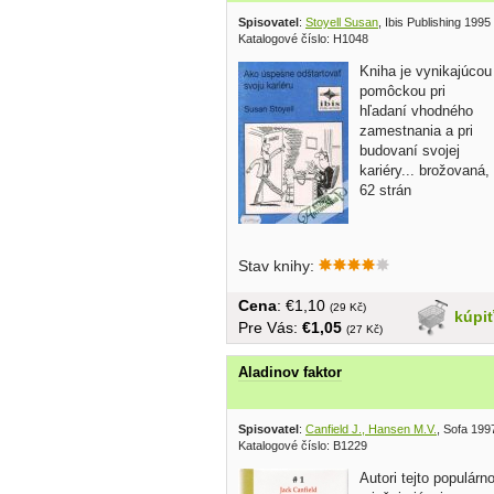
Spisovatel
:
Stoyell Susan
, Ibis Publishing 1995
Katalogové číslo: H1048
Kniha je vynikajúcou
pomôckou pri
hľadaní vhodného
zamestnania a pri
budovaní svojej
kariéry... brožovaná,
62 strán
Stav knihy:
Cena
: €1,10
(29 Kč)
kúpi
Pre Vás:
€1,05
(27 Kč)
Aladinov faktor
Spisovatel
:
Canfield J., Hansen M.V.
, Sofa 199
Katalogové číslo: B1229
Autori tejto populárn