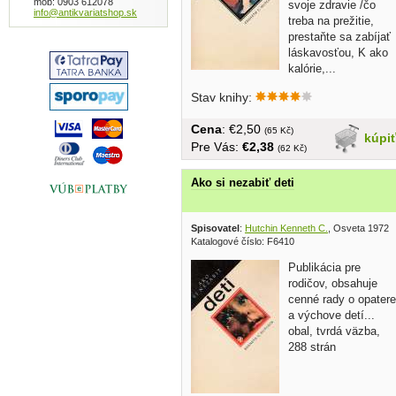
mob: 0903 612078
svoje zdravie /čo
info@antikvariatshop.sk
treba na prežitie,
prestaňte sa zabíjať
láskavosťou, K ako
kalórie,...
Stav knihy:
Cena
: €2,50
(65 Kč)
kúpi
Pre Vás:
€2,38
(62 Kč)
Ako si nezabiť deti
Spisovatel
:
Hutchin Kenneth C.
, Osveta 1972
Katalogové číslo: F6410
Publikácia pre
rodičov, obsahuje
cenné rady o opatere
a výchove detí...
obal, tvrdá väzba,
288 strán