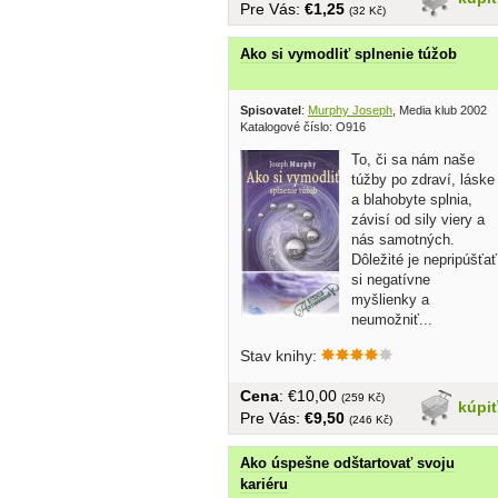
Pre Vás:
€1,25
(32 Kč)
Ako si vymodliť splnenie túžob
Spisovatel
:
Murphy Joseph
, Media klub 2002
Katalogové číslo: O916
To, či sa nám naše
túžby po zdraví, láske
a blahobyte splnia,
závisí od sily viery a
nás samotných.
Dôležité je nepripúšťať
si negatívne
myšlienky a
neumožniť...
Stav knihy:
Cena
: €10,00
(259 Kč)
kúpi
Pre Vás:
€9,50
(246 Kč)
Ako úspešne odštartovať svoju
kariéru