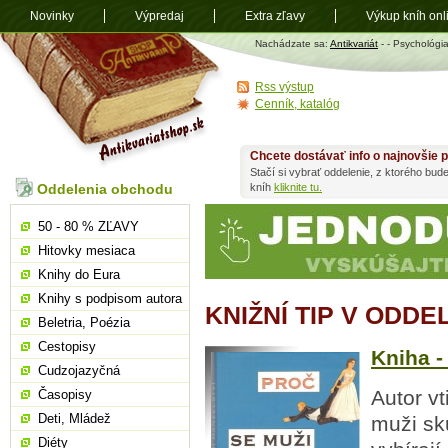
Novinky
Výpredaj
Extra zľavy
Výkup kníh onl
Antikvariát
Nachádzate sa:
Antikvariát
-
- Psychológi
shop.sk
Rss výstup
Cenník, katalóg
Chcete dostávať info o najnovšie p
Stačí si vybrať oddelenie, z ktorého bud
Oddelenia obchodu
kníh
kliknite tu.
50 - 80 % ZĽAVY
Hitovky mesiaca
Knihy do Eura
Knihy s podpisom autora
KNIŽNÍ TIP V ODD
Beletria, Poézia
Cestopisy
Kniha -
Cudzojazyčná
Autor vt
Časopisy
Deti, Mládež
muži sku
Diéty