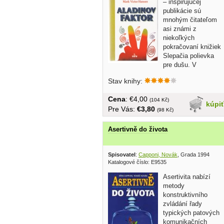
– inšpirujúcej
publikácie sú
mnohým čitateľom
asi známi z
niekoľkých
pokračovaní knižiek
Slepačia polievka
pre dušu. V
podobnom štýle,...
Stav knihy:
Cena
: €4,00
(104 Kč)
kúpi
Pre Vás:
€3,80
(98 Kč)
Asertivně do života
Spisovatel
:
Capponi, Novák
, Grada 1994
Katalogové číslo: E9535
Asertivita nabízí
metody
konstruktivního
zvládání řady
typických patových
komunikačních