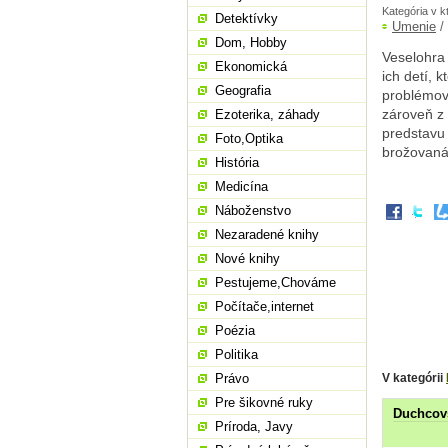
Kategória v k
Detektívky
Umenie
/
Dom, Hobby
Veselohra
Ekonomická
ich detí, k
Geografia
problémov,
zároveň z 
Ezoterika, záhady
predstavu 
Foto,Optika
brožovaná
História
Medicína
Náboženstvo
Nezaradené knihy
Nové knihy
Pestujeme,Chováme
Počítače,internet
Poézia
Politika
V kategórii
Právo
Pre šikovné ruky
Duchcov
Príroda, Javy