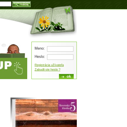
Blog
Meno:
Heslo:
Registrácia užívateľa
Zabudli ste heslo ?