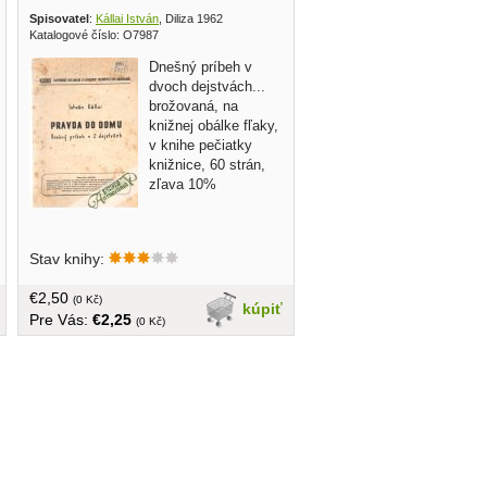
Spisovatel
:
Kállai István
, Diliza 1962
Katalogové číslo: O7987
Dnešný príbeh v
dvoch dejstvách...
brožovaná, na
knižnej obálke fľaky,
v knihe pečiatky
knižnice, 60 strán,
zľava 10%
Stav knihy:
€2,50
(0 Kč)
kúpiť
Pre Vás:
€2,25
(0 Kč)