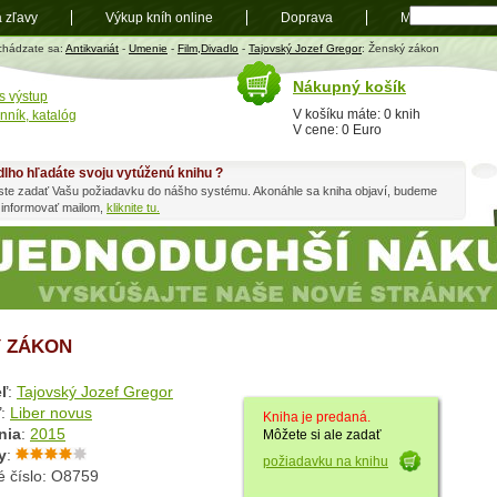
a zľavy
Výkup kníh online
Doprava
Mapa
t
chádzate sa:
Antikvariát
-
Umenie
-
Film,Divadlo
-
Tajovský Jozef Gregor
: Ženský zákon
Nákupný košík
s výstup
V košíku máte: 0 knih
nník, katalóg
V cene: 0 Euro
dlho hľadáte svoju vytúženú knihu ?
ste zadať Vašu požiadavku do nášho systému. Akonáhle sa kniha objaví, budeme
 informovať mailom,
kliknite tu.
 ZÁKON
ľ
:
Tajovský Jozef Gregor
ľ
:
Liber novus
Kniha je predaná.
nia
:
2015
Môžete si ale zadať
y
:
požiadavku na knihu
é číslo: O8759