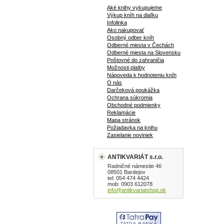
Aké knihy vykupujeme
Výkup kníh na diaľku
Infolinka
Ako nakupovať
Osobný odber kníh
Odberné miesta v Čechách
Odberné miesta na Slovensku
Poštovné do zahraničia
Možnosti platby
Nápoveda k hodnoteniu kníh
O nás
Darčeková poukážka
Ochrana súkromia
Obchodné podmienky
Reklamácie
Mapa stránok
Požiadavka na knihu
Zasielanie noviniek
ANTIKVARIÁT s.r.o.
Radničné námestie 46
08501 Bardejov
tel: 054 474 4424
mob: 0903 612078
info@antikvariatshop.sk