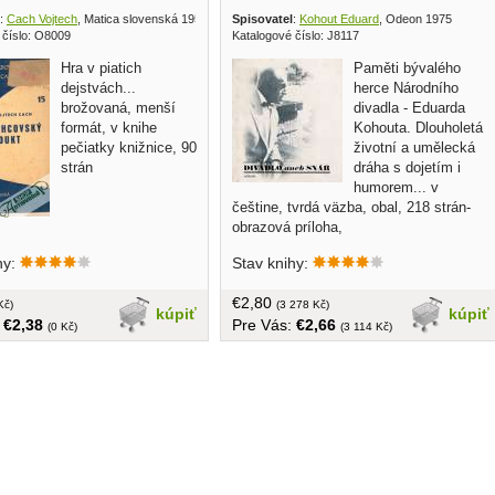
:
Cach Vojtech
, Matica slovenská 1951
Spisovatel
:
Kohout Eduard
, Odeon 1975
 číslo: O8009
Katalogové číslo: J8117
Hra v piatich
Paměti bývalého
dejstvách...
herce Národního
brožovaná, menší
divadla - Eduarda
formát, v knihe
Kohouta. Dlouholetá
pečiatky knižnice, 90
životní a umělecká
strán
dráha s dojetím i
humorem... v
češtine, tvrdá väzba, obal, 218 strán-
obrazová príloha,
hy:
Stav knihy:
€2,80
Kč)
(3 278 Kč)
kúpiť
kúpiť
:
€2,38
Pre Vás:
€2,66
(0 Kč)
(3 114 Kč)