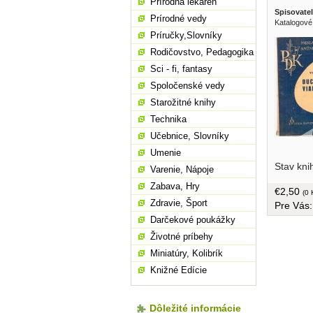
Prírodná lekáreň
Spisovatel
Prírodné vedy
Katalogové
Príručky,Slovníky
Rodičovstvo, Pedagogika
Sci - fi, fantasy
Spoločenské vedy
Starožitné knihy
Technika
Učebnice, Slovníky
Umenie
Stav kni
Varenie, Nápoje
Zabava, Hry
€2,50
(0 
Zdravie, Šport
Pre Vás
Darčekové poukážky
Životné príbehy
Miniatúry, Kolibrík
Knižné Edície
Dôležité informácie