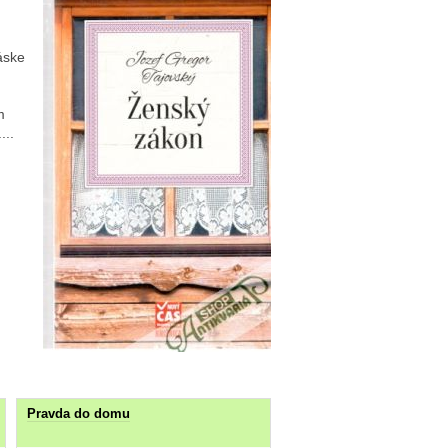
áske
m
...
Pravda do domu