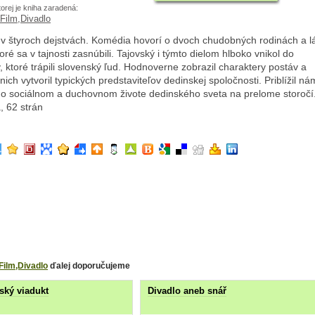
torej je kniha zaradená:
Film,Divadlo
 v štyroch dejstvách. Komédia hovorí o dvoch chudobných rodinách a l
toré sa v tajnosti zasnúbili. Tajovský i týmto dielom hlboko vnikol do
 ktoré trápili slovenský ľud. Hodnoverne zobrazil charaktery postáv a
nich vytvoril typických predstaviteľov dedinskej spoločnosti. Priblížil ná
o sociálnom a duchovnom živote dedinského sveta na prelome storočí.
, 62 strán
Film,Divadlo
ďalej doporučujeme
ský viadukt
Divadlo aneb snář