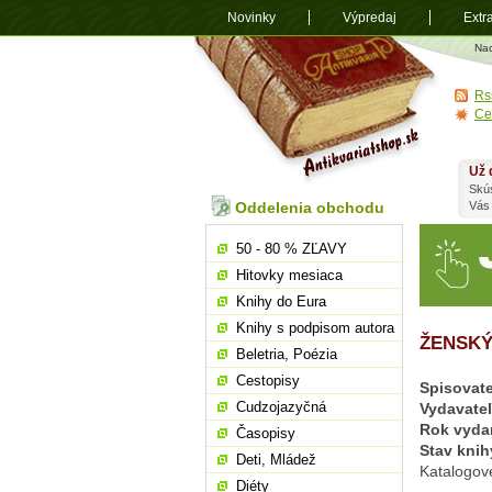
Novinky
Výpredaj
Extr
Antikvariá
Na
shop.sk
Rs
Ce
Už 
Skú
Oddelenia obchodu
Vás
50 - 80 % ZĽAVY
Hitovky mesiaca
Knihy do Eura
Knihy s podpisom autora
ŽENSKÝ
Beletria, Poézia
Cestopisy
Spisovate
Cudzojazyčná
Vydavate
Rok vyda
Časopisy
Stav knih
Deti, Mládež
Katalogov
Diéty