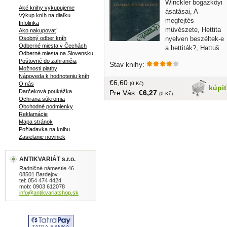
Winckler bogazköyi
Aké knihy vykupujeme
ásatásai, A
Výkup kníh na diaľku
megfejtés
Infolinka
müvészete, Hettita
Ako nakupovať
nyelven beszéltek-e
Osobný odber kníh
Odberné miesta v Čechách
a hettiták?, Hattuš
Odberné miesta na Slovensku
királyai, A történelmi dátum tudománya,
Poštovné do zahraničia
Stav knihy:
A qadeši csata és az örök béke, Város
Možnosti platby
és ország - nép és szokások, A
Nápoveda k hodnoteniu kníh
€6,60
karatepei felfedezés, Ašitawandaš
(0 Kč)
O nás
kúpi
Darčeková poukážka
Pre Vás:
€6,27
mondja... v maďarčine, tvrdá väzba,
(0 Kč)
Ochrana súkromia
bez obalu, 199 strán, väčší formát
Obchodné podmienky
Reklamácie
Mapa stránok
Požiadavka na knihu
Zasielanie noviniek
ANTIKVARIÁT s.r.o.
Radničné námestie 46
08501 Bardejov
tel: 054 474 4424
mob: 0903 612078
info@antikvariatshop.sk