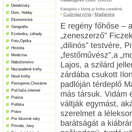
Detektívky
Kategória v ktorej je kniha zaradená:
Dom, Hobby
Cudzojazyčná
/
Maďarská
Ekonomická
E ​regény főhőse – a 
Geografia
„zeneszerző” Ficze
Ezoterika, záhady
Foto,Optika
„dilinós” testvére, P
História
„festőművész”,a „m
Medicína
Náboženstvo
Lajos, a szilárd jel
Nezaradené knihy
zárdába csukott Ilo
Nové knihy
padlóján térdeplő M
Pestujeme,Chováme
Počítače,internet
más társuk. Vidám 
Poézia
váltják egymást, ak
Politika
szerelmet a léleksor
Právo
Pre šikovné ruky
barátságát a kiábrá
Príroda, Javy