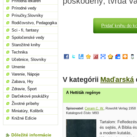
poškodený, tvrdá vä
Prírodná lekáreň
Prírodné vedy
Príručky,Slovníky
Rodičovstvo, Pedagogika
Pridať knihu do k
Sci - fi, fantasy
Spoločenské vedy
Starožitné knihy
Technika
Učebnice, Slovníky
Umenie
Varenie, Nápoje
V kategórii
Maďarská
Zabava, Hry
Zdravie, Šport
A Hettiták regénye
Darčekové poukážky
Životné príbehy
Spisovatel
:
Ceram C. W.
, Rowohlt Verlag 1958
Miniatúry, Kolibrík
Katalogové číslo: M93
Knižné Edície
Tartalom: Felfedezés
és sejtés, A Biblia és
a modern kutatás,
Dôležité informácie