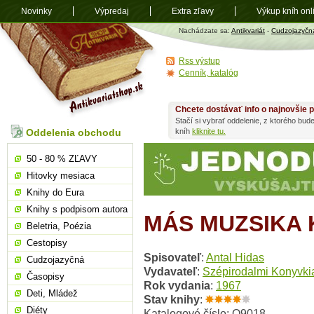
Novinky
Výpredaj
Extra zľavy
Výkup kníh onl
Antikvariát
Nachádzate sa:
Antikvariát
-
Cudzojazyčn
shop.sk
Rss výstup
Cenník, katalóg
Chcete dostávať info o najnovšie p
Stačí si vybrať oddelenie, z ktorého bud
Oddelenia obchodu
kníh
kliknite tu.
50 - 80 % ZĽAVY
Hitovky mesiaca
Knihy do Eura
Knihy s podpisom autora
MÁS MUZSIKA K
Beletria, Poézia
Cestopisy
Spisovateľ
:
Antal Hidas
Cudzojazyčná
Vydavateľ
:
Szépirodalmi Konyvki
Časopisy
Rok vydania
:
1967
Deti, Mládež
Stav knihy
:
Diéty
Katalogové číslo: O9018