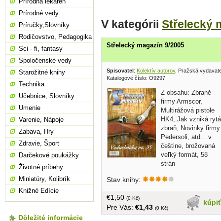
Prírodná lekáreň
Prírodné vedy
V kategórii
Střelecký 
Príručky,Slovníky
Rodičovstvo, Pedagogika
Střelecký magazín 9/2005
Sci - fi, fantasy
Spoločenské vedy
Spisovatel
:
Kolektív autorov
, Pražská vydavat
Starožitné knihy
Katalogové číslo: O9297
Technika
Z obsahu: Zbraně
Učebnice, Slovníky
firmy Armscor,
Umenie
Multirážová pistole
HK4, Jak vzniká rytá
Varenie, Nápoje
zbraň, Novinky firmy
Zabava, Hry
Pedersoli, atd... v
Zdravie, Šport
češtine, brožovaná
veľký formát, 58
Darčekové poukážky
strán
Životné príbehy
Miniatúry, Kolibrík
Stav knihy:
Knižné Edície
€1,50
(0 Kč)
kúpi
Pre Vás:
€1,43
(0 Kč)
Dôležité informácie