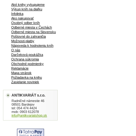
Aké knihy vykupujeme
Výkup kníh na diaľku
Infolinka
Ako nakupovať
Osobný odber kníh
Odberné miesta v Čechách
Odberné miesta na Slovensku
Poštovné do zahraničia
Možnosti platby
Nápoveda k hodnoteniu kníh
O nás
Darčeková poukážka
Ochrana súkromia
Obchodné podmienky
Reklamácie
Mapa stránok
Požiadavka na knihu
Zasielanie noviniek
ANTIKVARIÁT s.r.o.
Radničné námestie 46
08501 Bardejov
tel: 054 474 4424
mob: 0903 612078
info@antikvariatshop.sk