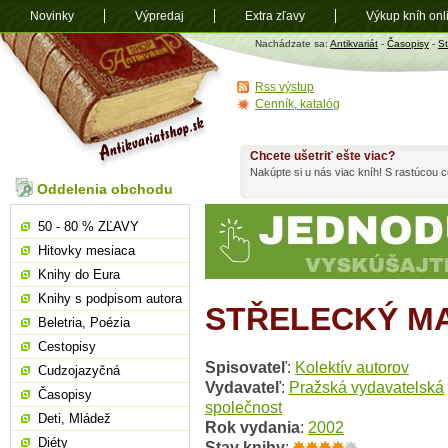
Novinky
Výpredaj
Extra zľavy
Výkup kníh onl
Antikvariát
Nachádzate sa:
Antikvariát
-
Časopisy
-
St
shop.sk
Rss výstup
Cenník, katalóg
Chcete ušetriť ešte viac?
Nakúpte si u nás viac kníh! S rastúcou
Oddelenia obchodu
50 - 80 % ZĽAVY
Hitovky mesiaca
Knihy do Eura
Knihy s podpisom autora
STŘELECKÝ MA
Beletria, Poézia
Cestopisy
Spisovateľ
:
Kolektív autorov
Cudzojazyčná
Vydavateľ
:
Pražská vydavatelská
Časopisy
společnost
Deti, Mládež
Rok vydania
:
2002
Diéty
Stav knihy
: