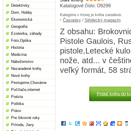
Katalogové číslo: O9299
Detektívky
Dom, Hobby
Kategória v ktorej je kniha zaradená:
Ekonomická
Časopisy
/
Střelecký magazín
Geografia
Z obsahu: Brokovni
Ezoterika, záhady
Pistole Gaulois, Ru
Foto,Optika
História
pistole,Letecké kul
Medicína
nože, atd... v češti
Náboženstvo
veľký formát, 58 str
Nezaradené knihy
Nové knihy
Pestujeme,Chováme
Počítače,internet
Pridať knihu do k
Poézia
Politika
Právo
Pre šikovné ruky
Príroda, Javy