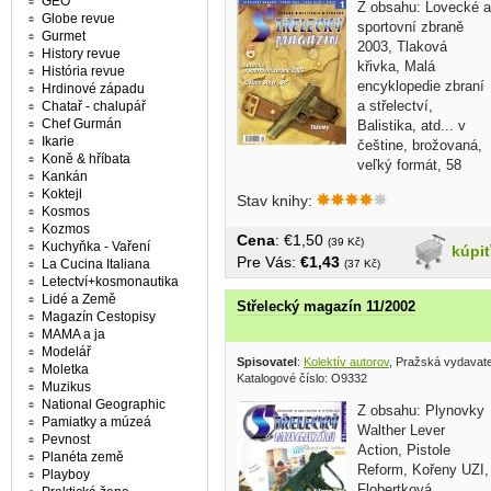
GEO
Z obsahu: Lovecké a
Globe revue
sportovní zbraně
Gurmet
2003, Tlaková
History revue
křivka, Malá
História revue
encyklopedie zbraní
Hrdinové západu
a střelectví,
Chatař - chalupář
Chef Gurmán
Balistika, atd... v
Ikarie
češtine, brožovaná,
Koně & hříbata
veľký formát, 58
Kankán
strán
Koktejl
Stav knihy:
Kosmos
Kozmos
Cena
: €1,50
(39 Kč)
Kuchyňka - Vaření
kúpi
Pre Vás:
€1,43
La Cucina Italiana
(37 Kč)
Letectví+kosmonautika
Lidé a Země
Střelecký magazín 11/2002
Magazín Cestopisy
MAMA a ja
Modelář
Spisovatel
:
Kolektív autorov
, Pražská vydavat
Moletka
Katalogové číslo: O9332
Muzikus
National Geographic
Z obsahu: Plynovky
Pamiatky a múzeá
Walther Lever
Pevnost
Action, Pistole
Planéta země
Reform, Kořeny UZI,
Playboy
Flobertková