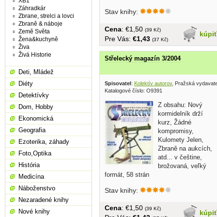
XB1
Záhradkár
Stav knihy:
Zbrane, strelci a lovci
Zbraně & náboje
Cena
: €1,50
(39 Kč)
Země Světa
kúpi
Pre Vás:
€1,43
Žena&kuchyně
(37 Kč)
Živa
Živá Historie
Střelecký magazín 3/2004
Deti, Mládež
Diéty
Spisovatel
:
Kolektív autorov
, Pražská vydavat
Katalogové číslo: O9391
Detektívky
Z obsahu: Nový
Dom, Hobby
kormidelník drží
Ekonomická
kurz, Žádné
Geografia
kompromisy,
Kulomety Jelen,
Ezoterika, záhady
Zbraně na aukcích,
Foto,Optika
atd... v češtine,
História
brožovaná, veľký
formát, 58 strán
Medicína
Náboženstvo
Stav knihy:
Nezaradené knihy
Cena
: €1,50
(39 Kč)
Nové knihy
kúpi