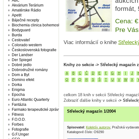
aukcích,
ABC
Akvárium Terárium
formát, 
Amatérske Rádio
Apetit
Cena: 
Báječné recepty
Biochemia clinica bohemoslovaca
Pre Vás
Bodyguard
Burda
Cestovateľ
Viac informácií o knihe
Střeleck
Colorado western
Československá fotografie
Der Landser
Der Spiegel
Knihy zo sekcie -> Střelecký magazín 
Dobré jedlo
Dobrodružné romány
A
B
C
Č
D
E
F
G
H
I
J
Dom a Byt
Domino efekt
O
P
Q
R
S
Š
T
U
V
W
X
Dorka
Enigma
Epocha
celkom 18 knih v sekcii Střelecký magaz
Euro Atlantic Quarterly
Zobraziť ďalšie knihy v sekcii
-> Střelec
Fantázia
Farmako terapeutické zprávy
Střelecký magazín 1/2004
Fitness
F.O.O.D.
Forbes
Spisovatel
:
Kolektív autorov
, Pražská vydavat
Fotografie
Katalogové číslo: O9290
G.F.Unger