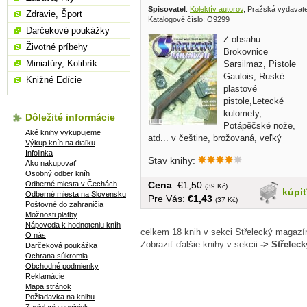
Spisovatel
:
Kolektív autorov
, Pražská vydavat
Zdravie, Šport
Katalogové číslo: O9299
Darčekové poukážky
Z obsahu:
Životné príbehy
Brokovnice
Miniatúry, Kolibrík
Sarsilmaz, Pistole
Gaulois, Ruské
Knižné Edície
plastové
pistole,Letecké
kulomety,
Dôležité informácie
Potápěčské nože,
Aké knihy vykupujeme
atd... v češtine, brožovaná, veľký
Výkup kníh na diaľku
formát, 58 strán
Infolinka
Stav knihy:
Ako nakupovať
Osobný odber kníh
Odberné miesta v Čechách
Cena
: €1,50
(39 Kč)
kúpi
Odberné miesta na Slovensku
Pre Vás:
€1,43
(37 Kč)
Poštovné do zahraničia
Možnosti platby
Nápoveda k hodnoteniu kníh
celkem 18 knih v sekci Střelecký magazí
O nás
Zobraziť ďalšie knihy v sekcii
-> Střelec
Darčeková poukážka
Ochrana súkromia
Obchodné podmienky
Reklamácie
Mapa stránok
Požiadavka na knihu