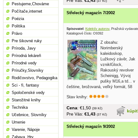
Pre Vás:
€1,43
(37 Kč)
Pestujeme,Chováme
Počítače,internet
Střelecký magazín 7/2002
Poézia
Politika
Spisovatel
:
Kolektív autorov
, Pražská vydavat
Právo
Katalogové číslo: O9392
Pre šikovné ruky
Z obsahu:
Norimberský
Príroda, Javy
kaleidoskop,
Prírodná lekáreň
Lužkový závěr, Jak
Prírodné vedy
vzniklGlock,
Rakouský revolver
Príručky,Slovníky
Scheinigg, Vývoj
Rodičovstvo, Pedagogika
pušky M16,a td... v
Sci - fi, fantasy
češtine, brožovaná, veľký formát, 58
strán
Spoločenské vedy
Stav knihy:
Starožitné knihy
Technika
Cena
: €1,50
(39 Kč)
kúpi
Pre Vás:
€1,43
Učebnice, Slovníky
(37 Kč)
Umenie
Střelecký magazín 9/2002
Varenie, Nápoje
Zabava, Hry