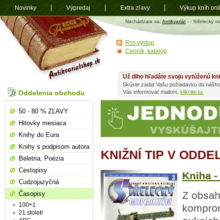
Novinky
Výpredaj
Extra zľavy
Výkup kníh onl
Antikvariát
Nachádzate sa:
Antikvariát
-
- Střelecký 
shop.sk
Rss výstup
Cenník, katalóg
Už dlho hľadáte svoju vytúženú kn
Skúste zadať Vašu požiadavku do nášho
Oddelenia obchodu
Vás informovať mailom,
kliknite tu.
50 - 80 % ZĽAVY
Hitovky mesiaca
Knihy do Eura
Knihy s podpisom autora
KNIŽNÍ TIP V ODD
Beletria, Poézia
Cestopisy
Kniha -
Cudzojazyčná
Z obsah
Časopisy
100+1
komprom
21.století