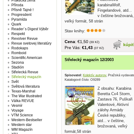
Praktická žena
karabinaWolf,
Příroda
Přísně Tajné !
Fingelandové, atd...
Progresdent
v češtine brožovaná,
Pyramída
veľký formát, 58 strán
Quark
Reader´s Digest Výběr
Stav knihy:
Respekt
Revolver Revue
Cena
: €1,50
(39 Kč)
Revue svetovej literatúry
kúpi
Pre Vás:
€1,43
Rodokaps
(37 Kč)
Romboid
Scientific American
Střelecký magazín 12/2003
Sezona
Stadión
Střelecká Revue
Spisovatel
:
Kolektív autorov
, Pražská vydavat
Střelecký magazín
Katalogové číslo: O9289
Svět
Světová literatura
Z obsahu: Karabina
Texas-Marshal
Beretta Cx4 Storm,
The War Illustrated
Zastava 76, Puškaři
Válka REVUE
Valentové, Aktivní
Vesmír
zálohy Armády
Voyage
VTM Science
České republiky,
Western-Bestseller
atd... v češtine,
Western star
brožovaná, veľký
WM Magazín
formát,58 strán