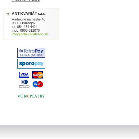
Zasielanie noviniek
ANTIKVARIÁT s.r.o.
Radničné námestie 46
08501 Bardejov
tel: 054 474 4424
mob: 0903 612078
info@antikvariatshop.sk