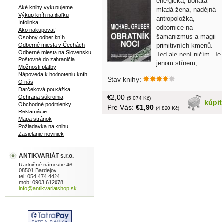
energická, bohatá
Aké knihy vykupujeme
mladá žena, nadějná
Výkup kníh na diaľku
antropoložka,
Infolinka
odbornice na
Ako nakupovať
šamanizmus a magii
Osobný odber kníh
primitivních kmenů.
Odberné miesta v Čechách
Odberné miesta na Slovensku
Teď ale není ničím. Je
Poštovné do zahraničia
jenom stínem,
Možnosti platby
skrývajícím se pod cizí identitou před
Nápoveda k hodnoteniu kníh
Stav knihy:
celým světem. Poté, co nastrojila
O nás
vlastní fingovanou sebevraždu, utekla
Darčeková poukážka
€2,00
Ochrana súkromia
do Miami, kde nenápadně žije v
(5 074 Kč)
kúpi
Obchodné podmienky
Pre Vás:
€1,90
chudobě, s malým děvčátkem, o něž s
(4 820 Kč)
Reklamácie
stará a které jako by jí do cesty přivedl
Mapa stránok
sám osud. Zdá se, že nad někdejší
Požiadavka na knihu
Jane se definitivně zavřela voda. Město
Zasielanie noviniek
však náhle ochromí hrůza. Kdosi
bestiálně zavraždil těhotnou ženu a
ANTIKVARIÁT s.r.o.
všechny indicie ukazují na příšerný
Radničné námestie 46
rituál, démonickou oběť, při níž
08501 Bardejov
tel: 054 474 4424
nechybějí exotické drogy a
mob: 0903 612078
kanibalizmus... tvrdá väzba, bez obalu,
info@antikvariatshop.sk
445 strán, v češtine