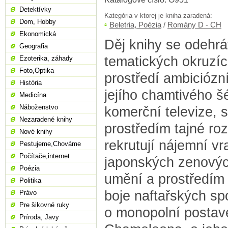
Detektívky
Kategória v ktorej je kniha zaradená:
Dom, Hobby
Beletria, Poézia
/
Romány D - CH
Ekonomická
Děj knihy se odehrá
Geografia
tematických okruzích
Ezoterika, záhady
Foto,Optika
prostředí ambiciózní
História
jejího chamtivého šé
Medicína
Náboženstvo
komerční televize, s
Nezaradené knihy
prostředím tajné roz
Nové knihy
rekrutují nájemní vr
Pestujeme,Chováme
Počítače,internet
japonských zenovýc
Poézia
umění a prostředím
Politika
boje naftařských spo
Právo
Pre šikovné ruky
o monopolní postav
Príroda, Javy