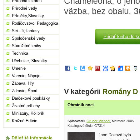
Chameleona, o jehož 
Prírodná lekáreň
Prírodné vedy
väzba, bez obalu, 3
Príručky,Slovníky
Rodičovstvo, Pedagogika
Sci - fi, fantasy
Pridať knihu do k
Spoločenské vedy
Starožitné knihy
Technika
Učebnice, Slovníky
Umenie
Varenie, Nápoje
Zabava, Hry
V kategórii
Romány D 
Zdravie, Šport
Darčekové poukážky
Obratník noci
Životné príbehy
Miniatúry, Kolibrík
Knižné Edície
Spisovatel
:
Gruber Michael
, Metafora 2005
Katalogové číslo: G7314
Jane Doeová byla
Dôležité informácie