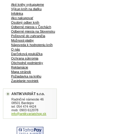
Aké knihy vykupujeme
Výkup kníh na diaľku
Infolinka
Ako nakupovať
Osobný odber kníh
Odberné miesta v Čechách
Odberné miesta na Slovensku
Poštovné do zahraničia
Možnosti platby
Nápoveda k hodnoteniu kníh
O nás
Darčeková poukážka
Ochrana súkromia
Obchodné podmienky
Reklamácie
Mapa stránok
Požiadavka na knihu
Zasielanie noviniek
ANTIKVARIÁT s.r.o.
Radničné námestie 46
08501 Bardejov
tel: 054 474 4424
mob: 0903 612078
info@antikvariatshop.sk