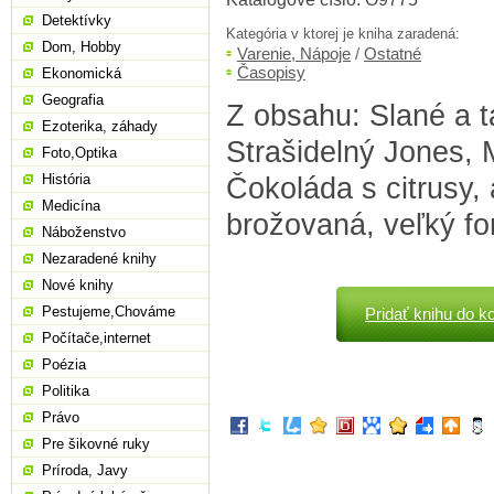
Detektívky
Kategória v ktorej je kniha zaradená:
Dom, Hobby
Varenie, Nápoje
/
Ostatné
Časopisy
Ekonomická
Geografia
Z obsahu: Slané a t
Ezoterika, záhady
Strašidelný Jones, 
Foto,Optika
História
Čokoláda s citrusy, a
Medicína
brožovaná, veľký fo
Náboženstvo
Nezaradené knihy
Nové knihy
Pestujeme,Chováme
Pridať knihu do k
Počítače,internet
Poézia
Politika
Právo
Pre šikovné ruky
Príroda, Javy