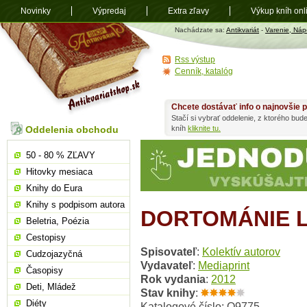
Novinky
Výpredaj
Extra zľavy
Výkup kníh onl
Antikvariát
Nachádzate sa:
Antikvariát
-
Varenie, Náp
shop.sk
Rss výstup
Cenník, katalóg
Chcete dostávať info o najnovšie p
Stačí si vybrať oddelenie, z ktorého bud
Oddelenia obchodu
kníh
kliknite tu.
50 - 80 % ZĽAVY
Hitovky mesiaca
Knihy do Eura
Knihy s podpisom autora
DORTOMÁNIE L
Beletria, Poézia
Cestopisy
Spisovateľ
:
Kolektív autorov
Cudzojazyčná
Vydavateľ
:
Mediaprint
Časopisy
Rok vydania
:
2012
Deti, Mládež
Stav knihy
:
Diéty
Katalogové číslo: O9775