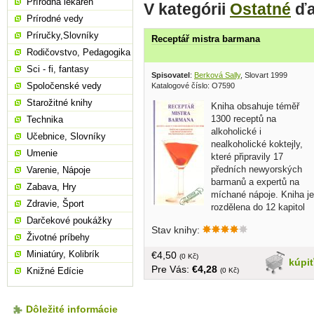
Prírodná lekáreň
V kategórii
Ostatné
ďa
Prírodné vedy
Príručky,Slovníky
Receptář mistra barmana
Rodičovstvo, Pedagogika
Sci - fi, fantasy
Spisovatel
:
Berková Sally
, Slovart 1999
Spoločenské vedy
Katalogové číslo: O7590
Starožitné knihy
Kniha obsahuje téměř
1300 receptů na
Technika
alkoholické i
Učebnice, Slovníky
nealkoholické koktejly,
Umenie
které připravily 17
předních newyorských
Varenie, Nápoje
barmanů a expertů na
Zabava, Hry
míchané nápoje. Kniha je
Zdravie, Šport
rozdělena do 12 kapitol
podle druhu nápoje, například martini,
Darčekové poukážky
Stav knihy:
margarita, daiquiri, mojito, punch,
Životné príbehy
smoothie a další. V každé kapitole se
Miniatúry, Kolibrík
€4,50
nacházejí zajímavé informace o historii,
(0 Kč)
kúpi
Pre Vás:
€4,28
původu a variacích daného nápoje,
Knižné Edície
(0 Kč)
jakož i tipy a triky pro jeho přípravu a
podávání... v češtine, obal, tvrdá
väzba, väčší formát, 254 strán
Dôležité informácie