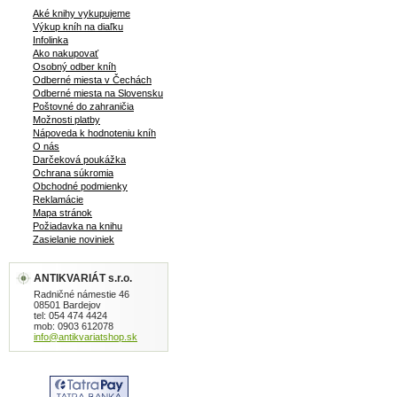
Aké knihy vykupujeme
Výkup kníh na diaľku
Infolinka
Ako nakupovať
Osobný odber kníh
Odberné miesta v Čechách
Odberné miesta na Slovensku
Poštovné do zahraničia
Možnosti platby
Nápoveda k hodnoteniu kníh
O nás
Darčeková poukážka
Ochrana súkromia
Obchodné podmienky
Reklamácie
Mapa stránok
Požiadavka na knihu
Zasielanie noviniek
ANTIKVARIÁT s.r.o.
Radničné námestie 46
08501 Bardejov
tel: 054 474 4424
mob: 0903 612078
info@antikvariatshop.sk