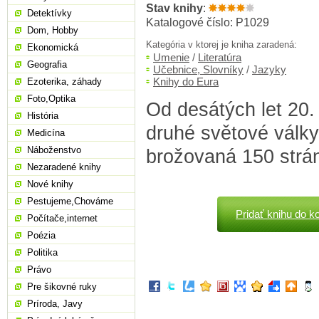
Stav knihy
:
Detektívky
Katalogové číslo: P1029
Dom, Hobby
Kategória v ktorej je kniha zaradená:
Ekonomická
Umenie
/
Literatúra
Geografia
Učebnice, Slovníky
/
Jazyky
Knihy do Eura
Ezoterika, záhady
Foto,Optika
Od desátých let 20.
História
druhé světové války.
Medicína
Náboženstvo
brožovaná 150 strá
Nezaradené knihy
Nové knihy
Pestujeme,Chováme
Pridať knihu do k
Počítače,internet
Poézia
Politika
Právo
Pre šikovné ruky
Príroda, Javy