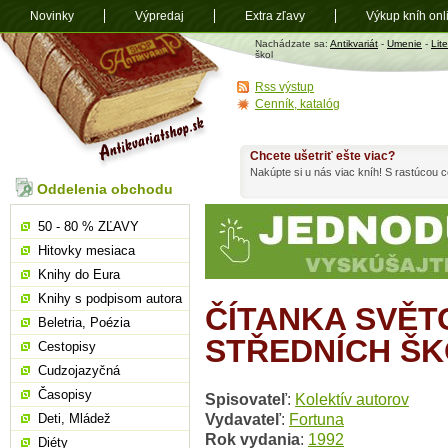
Novinky
Výpredaj
Extra zľavy
Výkup kníh onl
Antikvariát
Nachádzate sa:
Antikvariát
-
Umenie
-
Lit
shop.sk
škol
Rss výstup
Cenník, katalóg
Chcete ušetriť ešte viac?
Nakúpte si u nás viac kníh! S rastúcou
Oddelenia obchodu
50 - 80 % ZĽAVY
Hitovky mesiaca
Knihy do Eura
Knihy s podpisom autora
ČÍTANKA SVĚT
Beletria, Poézia
STŘEDNÍCH Š
Cestopisy
Cudzojazyčná
Časopisy
Spisovateľ
:
Kolektív autorov
Vydavateľ
:
Fortuna
Deti, Mládež
Rok vydania
:
1992
Diéty