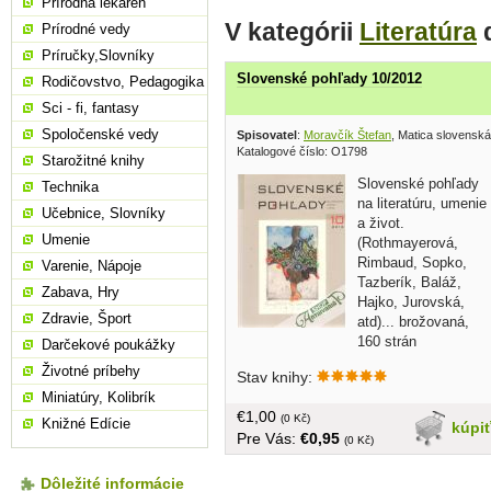
Prírodná lekáreň
V kategórii
Literatúra
ď
Prírodné vedy
Príručky,Slovníky
Slovenské pohľady 10/2012
Rodičovstvo, Pedagogika
Sci - fi, fantasy
Spoločenské vedy
Spisovatel
:
Moravčík Štefan
, Matica slovensk
Katalogové číslo: O1798
Starožitné knihy
Slovenské pohľady
Technika
na literatúru, umenie
Učebnice, Slovníky
a život.
Umenie
(Rothmayerová,
Rimbaud, Sopko,
Varenie, Nápoje
Tazberík, Baláž,
Zabava, Hry
Hajko, Jurovská,
Zdravie, Šport
atd)... brožovaná,
160 strán
Darčekové poukážky
Životné príbehy
Stav knihy:
Miniatúry, Kolibrík
€1,00
(0 Kč)
Knižné Edície
kúpi
Pre Vás:
€0,95
(0 Kč)
Dôležité informácie