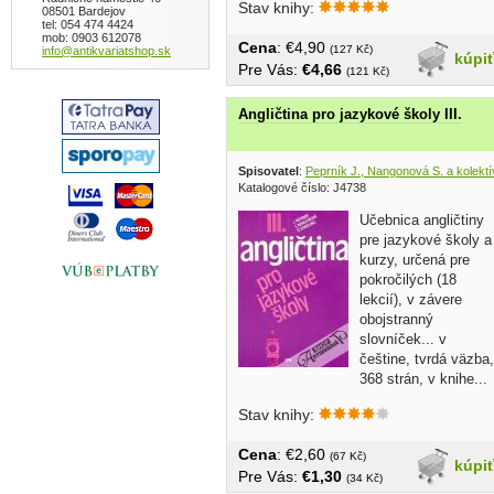
Stav knihy:
08501 Bardejov
tel: 054 474 4424
mob: 0903 612078
Cena
: €4,90
(127 Kč)
info@antikvariatshop.sk
kúpi
Pre Vás:
€4,66
(121 Kč)
Angličtina pro jazykové školy III.
Spisovatel
:
Peprník J., Nangonová S. a kolektí
Katalogové číslo: J4738
Učebnica angličtiny
pre jazykové školy a
kurzy, určená pre
pokročilých (18
lekcií), v závere
obojstranný
slovníček... v
češtine, tvrdá väzba,
368 strán, v knihe...
Stav knihy:
Cena
: €2,60
(67 Kč)
kúpi
Pre Vás:
€1,30
(34 Kč)