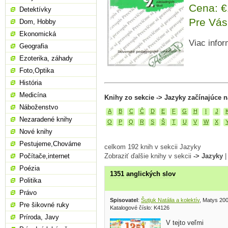
Cena: 
Detektívky
Pre Vás
Dom, Hobby
Ekonomická
Viac infor
Geografia
Ezoterika, záhady
Foto,Optika
História
Medicína
Knihy zo sekcie -> Jazyky začínajúce n
Náboženstvo
A
B
C
Č
D
E
F
G
H
I
J
Nezaradené knihy
O
P
Q
R
S
Š
T
U
V
W
X
Nové knihy
Pestujeme,Chováme
celkom 192 knih v sekcii Jazyky
Zobraziť ďalšie knihy v sekcii
-> Jazyky
Počítače,internet
Poézia
1351 anglických slov
Politika
Právo
Spisovatel
:
Šutjuk Natália a kolektív
, Matys 20
Pre šikovné ruky
Katalogové číslo: K4126
Príroda, Javy
V tejto veľmi