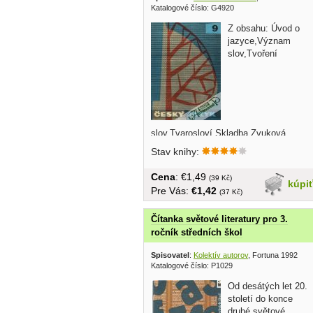
Katalogové číslo: G4920
Z obsahu: Úvod o
jazyce,Význam
slov,Tvoření
slov,Tvarosloví,Skladba,Zvuková
stránka jazyka... v češtine,tvrdá
Stav knihy:
väzba,144 strán
Cena
: €1,49
(39 Kč)
kúpi
Pre Vás:
€1,42
(37 Kč)
Čítanka světové literatury pro 3.
ročník středních škol
Spisovatel
:
Kolektív autorov
, Fortuna 1992
Katalogové číslo: P1029
Od desátých let 20.
století do konce
druhé světové