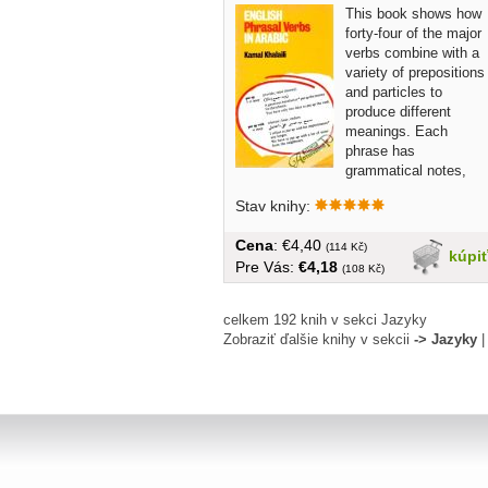
This book shows how
forty-four of the major
verbs combine with a
variety of prepositions
and particles to
produce different
meanings. Each
phrase has
grammatical notes,
an...
Stav knihy:
Cena
: €4,40
(114 Kč)
kúpi
Pre Vás:
€4,18
(108 Kč)
celkem 192 knih v sekci Jazyky
Zobraziť ďalšie knihy v sekcii
-> Jazyky