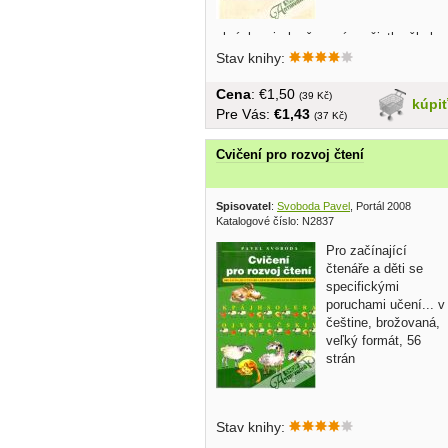
obrázkami...brožovaná, pečiatka školy
Stav knihy:
Cena
: €1,50
(39 Kč)
kúpi
Pre Vás:
€1,43
(37 Kč)
Cvičení pro rozvoj čtení
Spisovatel
:
Svoboda Pavel
, Portál 2008
Katalogové číslo: N2837
Pro začínající
čtenáře a děti se
specifickými
poruchami učení... v
češtine, brožovaná,
veľký formát, 56
strán
Stav knihy: