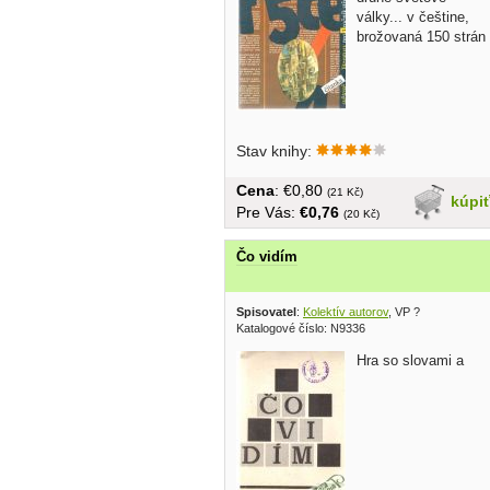
války... v češtine,
brožovaná 150 strán
Stav knihy:
Cena
: €0,80
(21 Kč)
kúpi
Pre Vás:
€0,76
(20 Kč)
Čo vidím
Spisovatel
:
Kolektív autorov
, VP ?
Katalogové číslo: N9336
Hra so slovami a