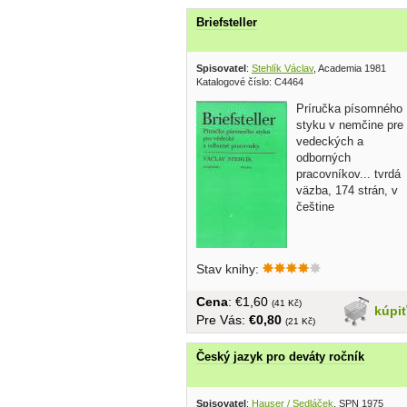
Briefsteller
Spisovatel
:
Stehlík Václav
, Academia 1981
Katalogové číslo: C4464
Príručka písomného
styku v nemčine pre
vedeckých a
odborných
pracovníkov... tvrdá
väzba, 174 strán, v
češtine
Stav knihy:
Cena
: €1,60
(41 Kč)
kúpi
Pre Vás:
€0,80
(21 Kč)
Český jazyk pro deváty ročník
Spisovatel
:
Hauser / Sedláček
, SPN 1975