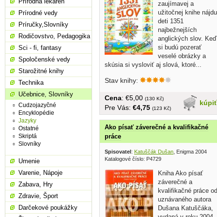
Prírodná lekáreň
zaujímavej a
užitočnej knihe nájdu
Prírodné vedy
deti 1351
Príručky,Slovníky
najbežnejších
Rodičovstvo, Pedagogika
anglických slov. Keď
si budú pozerať
Sci - fi, fantasy
veselé obrázky a
Spoločenské vedy
skúsia si vysloviť aj slová, ktoré...
Starožitné knihy
Stav knihy:
Technika
Učebnice, Slovníky
Cena
: €5,00
(130 Kč)
kúpi
Cudzojazyčné
Pre Vás:
€4,75
(123 Kč)
Encyklopédie
Jazyky
Ako písať záverečné a kvalifikačné
Ostatné
práce
Skriptá
Slovníky
Spisovatel
:
Katuščák Dušan
, Enigma 2004
Katalogové číslo: P4729
Umenie
Varenie, Nápoje
Kniha Ako písať
záverečné a
Zabava, Hry
kvalifikačné práce o
Zdravie, Šport
uznávaného autora
Darčekové poukážky
Dušana Katuščáka,
vydaná v roku 2004