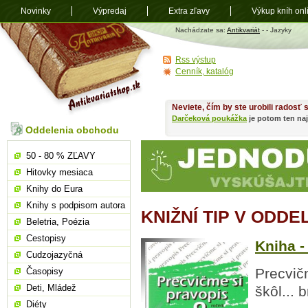
Novinky
Výpredaj
Extra zľavy
Výkup kníh onl
Antikvariát
Nachádzate sa:
Antikvariát
-
- Jazyky
shop.sk
Rss výstup
Cenník, katalóg
Neviete, čím by ste urobili radosť
Darčeková poukážka
je potom ten naj
Oddelenia obchodu
50 - 80 % ZĽAVY
Hitovky mesiaca
Knihy do Eura
Knihy s podpisom autora
KNIŽNÍ TIP V ODDE
Beletria, Poézia
Cestopisy
Kniha -
Cudzojazyčná
Precvič
Časopisy
Deti, Mládež
škôl... 
Diéty