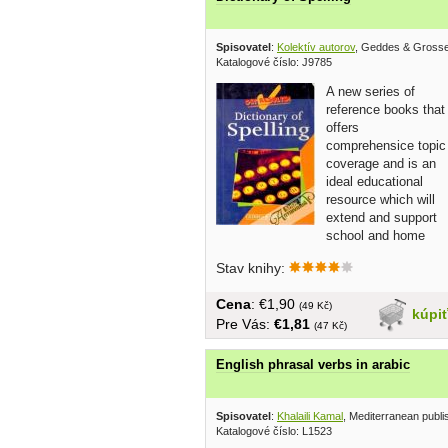
Spisovatel
:
Kolektív autorov
, Geddes & Grosse
Katalogové číslo: J9785
A new series of
reference books that
offers
comprehensice topic
coverage and is an
ideal educational
resource which will
extend and support
school and home
learning... v...
Stav knihy:
Cena
: €1,90
(49 Kč)
kúpi
Pre Vás:
€1,81
(47 Kč)
English phrasal verbs in arabic
Spisovatel
:
Khalaili Kamal
, Mediterranean publi
Katalogové číslo: L1523