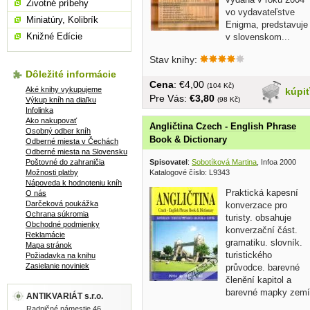
Životné príbehy
vo vydavateľstve
Miniatúry, Kolibrík
Enigma, predstavuje
Knižné Edície
v slovenskom...
Stav knihy:
Dôležité informácie
Cena
: €4,00
(104 Kč)
Aké knihy vykupujeme
kúpi
Pre Vás:
€3,80
Výkup kníh na diaľku
(98 Kč)
Infolinka
Ako nakupovať
Angličtina Czech - English Phrase
Osobný odber kníh
Book & Dictionary
Odberné miesta v Čechách
Odberné miesta na Slovensku
Spisovatel
:
Sobotíková Martina
, Infoa 2000
Poštovné do zahraničia
Katalogové číslo: L9343
Možnosti platby
Nápoveda k hodnoteniu kníh
Praktická kapesní
O nás
Darčeková poukážka
konverzace pro
Ochrana súkromia
turisty. obsahuje
Obchodné podmienky
konverzační část.
Reklamácie
gramatiku. slovník.
Mapa stránok
turistického
Požiadavka na knihu
Zasielanie noviniek
průvodce. barevné
členění kapitol a
barevné mapky zemí
ANTIKVARIÁT s.r.o.
na...
Radničné námestie 46