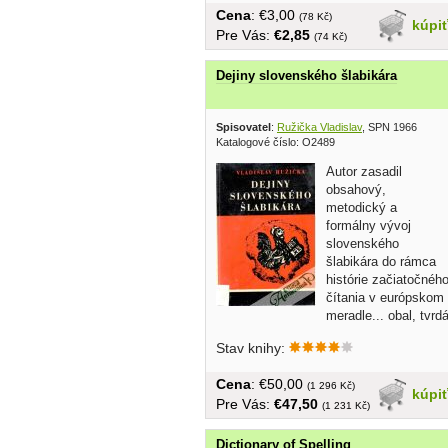
Cena
: €3,00
(78 Kč)
kúpi
Pre Vás:
€2,85
(74 Kč)
Dejiny slovenského šlabikára
Spisovatel
:
Ružička Vladislav
, SPN 1966
Katalogové číslo: O2489
Autor zasadil
obsahový,
metodický a
formálny vývoj
slovenského
šlabikára do rámca
histórie začiatočnéh
čítania v európskom
meradle... obal, tvrd
väzba, v knihe...
Stav knihy:
Cena
: €50,00
(1 296 Kč)
kúpi
Pre Vás:
€47,50
(1 231 Kč)
Dictionary of Spelling