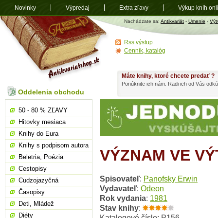
Novinky
Výpredaj
Extra zľavy
Výkup kníh onl
Antikvariát
Nachádzate sa:
Antikvariát
-
Umenie
-
Výt
shop.sk
Rss výstup
Cenník, katalóg
Máte knihy, ktoré chcete predať ?
Ponúknite ich nám. Radi ich od Vás odkú
Oddelenia obchodu
50 - 80 % ZĽAVY
Hitovky mesiaca
Knihy do Eura
Knihy s podpisom autora
VÝZNAM VE VÝ
Beletria, Poézia
Cestopisy
Spisovateľ
:
Panofsky Erwin
Cudzojazyčná
Vydavateľ
:
Odeon
Časopisy
Rok vydania
:
1981
Deti, Mládež
Stav knihy
:
Diéty
Katalogové číslo: P156