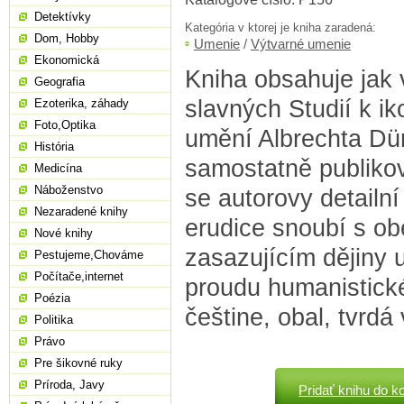
Detektívky
Kategória v ktorej je kniha zaradená:
Dom, Hobby
Umenie
/
Výtvarné umenie
Ekonomická
Kniha obsahuje jak 
Geografia
slavných Studií k ik
Ezoterika, záhady
Foto,Optika
umění Albrechta Dür
História
samostatně publikov
Medicína
Náboženstvo
se autorovy detailn
Nezaradené knihy
erudice snoubí s o
Nové knihy
zasazujícím dějiny 
Pestujeme,Chováme
Počítače,internet
proudu humanistické 
Poézia
češtine, obal, tvrdá
Politika
Právo
Pre šikovné ruky
Príroda, Javy
Pridať knihu do k