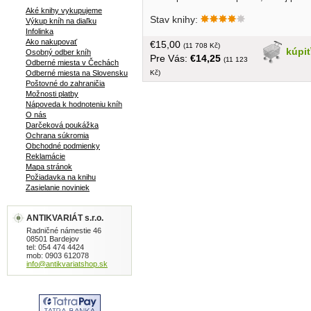
laikov (História múzea, Plán múzea,
Aké knihy vykupujeme
Stav knihy:
Egyptská zbierka, Zbierka starožitností,
Výkup kníh na diaľku
Infolinka
Zbierka sôch, Klenotnica, Gobelíny,
Ako nakupovať
€15,00
Numizmatický kabinet, Kráľovská
(11 708 Kč)
kúpi
Osobný odber kníh
Pre Vás:
€14,25
zbierka zbraní, Zbierka hudobných
(11 123
Odberné miesta v Čechách
nástrojov, atd.)... veľký formát, kriedový
Kč)
Odberné miesta na Slovensku
papier, tvrdá väzba, 160 strán, obal
Poštovné do zahraničia
Možnosti platby
Nápoveda k hodnoteniu kníh
O nás
Darčeková poukážka
Ochrana súkromia
Obchodné podmienky
Reklamácie
Mapa stránok
Požiadavka na knihu
Zasielanie noviniek
ANTIKVARIÁT s.r.o.
Radničné námestie 46
08501 Bardejov
tel: 054 474 4424
mob: 0903 612078
info@antikvariatshop.sk