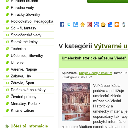
Prírodná lekáreň
Prírodné vedy
Príručky,Slovníky
Rodičovstvo, Pedagogika
Sci - fi, fantasy
Spoločenské vedy
Starožitné knihy
V kategórii
Výtvarné 
Technika
Učebnice, Slovníky
Umeleckohistorické múzeum Viedeň
Umenie
Varenie, Nápoje
Spisovatel
:
Kugler Georg a kolektív
, Tatran 19
Zabava, Hry
Katalogové číslo: H22
Zdravie, Šport
Veľká publikácia
Darčekové poukážky
podáva a približuje
umeleckú zbierku
Životné príbehy
múzea vo Viedni.
Miniatúry, Kolibrík
Historický a
Knižné Edície
umelecký materiál je
usporiadaný tak, aby
poskytol informácie
Dôležité informácie
nielen pre štúdium expertov, ale aj pre