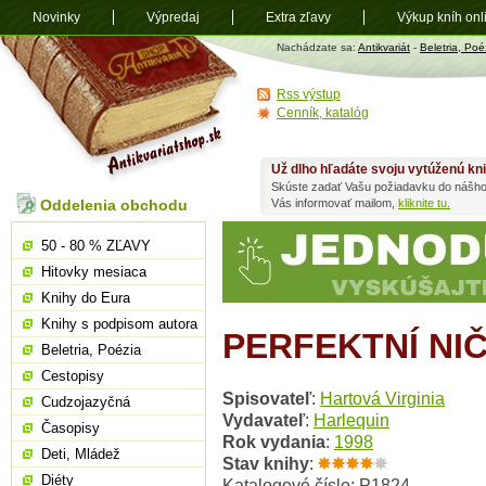
Novinky
Výpredaj
Extra zľavy
Výkup kníh onl
Antikvariát
Nachádzate sa:
Antikvariát
-
Beletria, Poé
shop.sk
Rss výstup
Cenník, katalóg
Už dlho hľadáte svoju vytúženú kn
Skúste zadať Vašu požiadavku do nášho
Oddelenia obchodu
Vás informovať mailom,
kliknite tu.
50 - 80 % ZĽAVY
Hitovky mesiaca
Knihy do Eura
Knihy s podpisom autora
PERFEKTNÍ NI
Beletria, Poézia
Cestopisy
Spisovateľ
:
Hartová Virginia
Cudzojazyčná
Vydavateľ
:
Harlequin
Časopisy
Rok vydania
:
1998
Deti, Mládež
Stav knihy
:
Diéty
Katalogové číslo: P1824