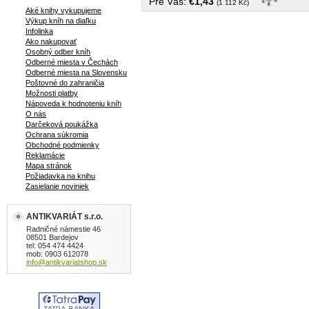
Pre Vás:
€1,43
(1 112 Kč)
Aké knihy vykupujeme
Výkup kníh na diaľku
Infolinka
Ako nakupovať
Osobný odber kníh
Odberné miesta v Čechách
Odberné miesta na Slovensku
Poštovné do zahraničia
Možnosti platby
Nápoveda k hodnoteniu kníh
O nás
Darčeková poukážka
Ochrana súkromia
Obchodné podmienky
Reklamácie
Mapa stránok
Požiadavka na knihu
Zasielanie noviniek
ANTIKVARIÁT s.r.o.
Radničné námestie 46
08501 Bardejov
tel: 054 474 4424
mob: 0903 612078
info@antikvariatshop.sk