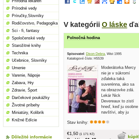
Prírodná lekáreň
Prírodné vedy
Príručky,Slovníky
V kategórii
O láske
ďal
Rodičovstvo, Pedagogika
Sci - fi, fantasy
Polnočná hodina
Spoločenské vedy
Starožitné knihy
Technika
Spisovatel
:
Dixon Debra
, Wist 1995
Katalogové číslo: H5539
Učebnice, Slovníky
Moderátorka Mercy
Umenie
nie je v súkromí
Varenie, Nápoje
zďaleka taká
Zabava, Hry
suverénna, ako sa
na obrazovke zdá.
Zdravie, Šport
Lekár Nick
Darčekové poukážky
Devereaux to zistí
Životné príbehy
hneď, keď ju osobne
navštívi, aby ju
Miniatúry, Kolibrík
požiadal o pomoc pri
Knižné Edície
Stav knihy:
získavaní dobročinných príspevkov na
modernizáciu ich nemocnice... malý
€1,50
formát, brožovaná, 177 strán
(1 171 Kč)
kúpi
Dôležité informácie