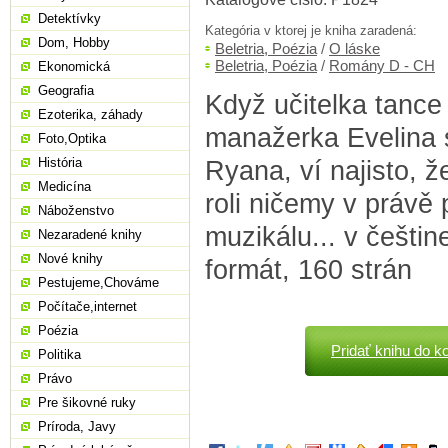
Detektívky
Kategória v ktorej je kniha zaradená:
Dom, Hobby
Beletria, Poézia
/
O láske
Beletria, Poézia
/
Romány D - CH
Ekonomická
Geografia
Když učitelka tance
Ezoterika, záhady
manažerka Evelina 
Foto,Optika
História
Ryana, ví najisto, ž
Medicína
roli ničemy v právě
Náboženstvo
muzikálu... v češti
Nezaradené knihy
Nové knihy
formát, 160 strán
Pestujeme,Chováme
Počítače,internet
Poézia
Pridať knihu do k
Politika
Právo
Pre šikovné ruky
Príroda, Javy