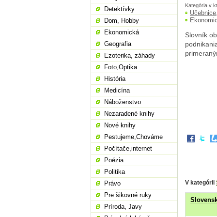
Kategória v k
Detektívky
Učebnice
Ekonomi
Dom, Hobby
Ekonomická
Slovník ob
Geografia
podnikania
primeraným
Ezoterika, záhady
Foto,Optika
História
Medicína
Náboženstvo
Nezaradené knihy
Nové knihy
Pestujeme,Chováme
Počítače,internet
Poézia
Politika
V kategórii
Právo
Pre šikovné ruky
Slovensk
Príroda, Javy