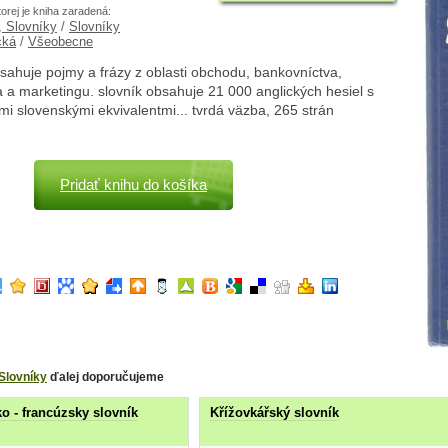
torej je kniha zaradená:
, Slovníky
/
Slovníky
cká
/
Všeobecne
sahuje pojmy a frázy z oblasti obchodu, bankovníctva,
 a marketingu. slovník obsahuje 21 000 anglických hesiel s
i slovenskými ekvivalentmi... tvrdá väzba, 265 strán
Pridať knihu do košíka
Slovníky
ďalej doporučujeme
o - francúzsky slovník
Křížovkářský slovník