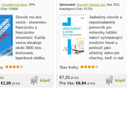
:
Grundlerová Viera
, SPN
Spisovatel
:
Novotný-Kuzma Jan
, Ikar 2011
 číslo: O4666
Katalogové číslo: P1761
Slovník má dve
Jedinečný slovník a
verzie - slovensko-
nepostradatelný
francúzsku a
pomocník pro
francúzsko-
milovníky luštění
slovenskú. Každá
nabízí vyčerpávající
verzia obsahuje
množství hesel a
okolo 3000 slov...
poslouží jako
brožovaná,
užitečný rádce pro
lepenková obálka,
všechny, kteří si rádi
át,
tříbí znalosti a namáhají hlavu...
hy:
Stav knihy:
češtine, tvrdá väzba, 1250 strán
€7,20
Kč)
(0 Kč)
kúpiť
kúpiť
:
€1,05
Pre Vás:
€6,84
(0 Kč)
(0 Kč)