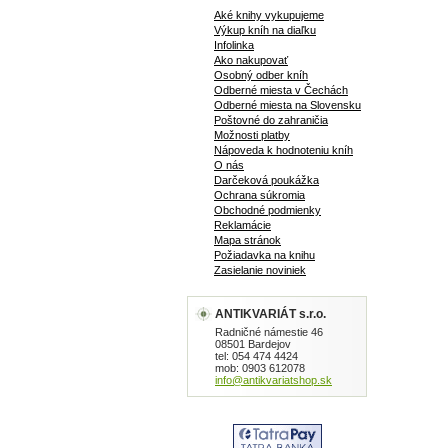
Aké knihy vykupujeme
Výkup kníh na diaľku
Infolinka
Ako nakupovať
Osobný odber kníh
Odberné miesta v Čechách
Odberné miesta na Slovensku
Poštovné do zahraničia
Možnosti platby
Nápoveda k hodnoteniu kníh
O nás
Darčeková poukážka
Ochrana súkromia
Obchodné podmienky
Reklamácie
Mapa stránok
Požiadavka na knihu
Zasielanie noviniek
ANTIKVARIÁT s.r.o.
Radničné námestie 46
08501 Bardejov
tel: 054 474 4424
mob: 0903 612078
info@antikvariatshop.sk