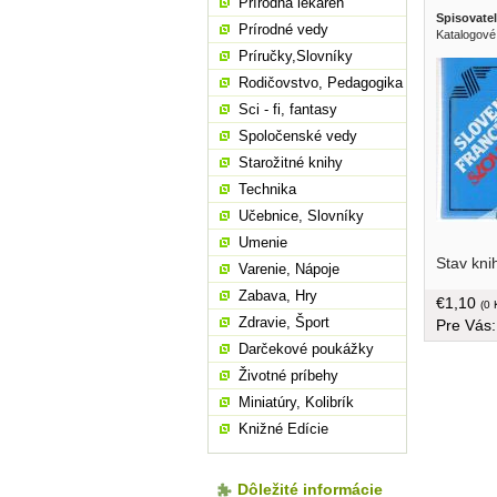
Prírodná lekáreň
Spisovatel
Prírodné vedy
Katalogové
Príručky,Slovníky
Rodičovstvo, Pedagogika
Sci - fi, fantasy
Spoločenské vedy
Starožitné knihy
Technika
Učebnice, Slovníky
Umenie
mini form
Stav kni
Varenie, Nápoje
Zabava, Hry
€1,10
(0 
Zdravie, Šport
Pre Vás
Darčekové poukážky
Životné príbehy
Miniatúry, Kolibrík
Knižné Edície
Dôležité informácie