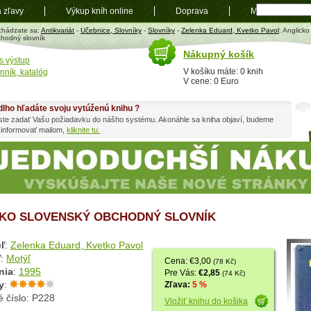
a zľavy
Výkup kníh online
Doprava
Mapa
t
chádzate sa:
Antikvariát
-
Učebnice, Slovníky
-
Slovníky
-
Zelenka Eduard, Kvetko Pavol
: Anglicko
hodný slovník
Nákupný košík
s výstup
V košíku máte: 0 knih
nník, katalóg
V cene: 0 Euro
dlho hľadáte svoju vytúženú knihu ?
ste zadať Vašu požiadavku do nášho systému. Akonáhle sa kniha objaví, budeme
 informovať mailom,
kliknite tu.
KO SLOVENSKÝ OBCHODNÝ SLOVNÍK
ľ
:
Zelenka Eduard, Kvetko Pavol
ľ
:
Motýľ
Cena: €3,00
(78 Kč)
nia
:
1995
Pre Vás:
€2,85
(74 Kč)
y
:
Zľava:
5 %
 číslo: P228
Vložiť knihu do košika