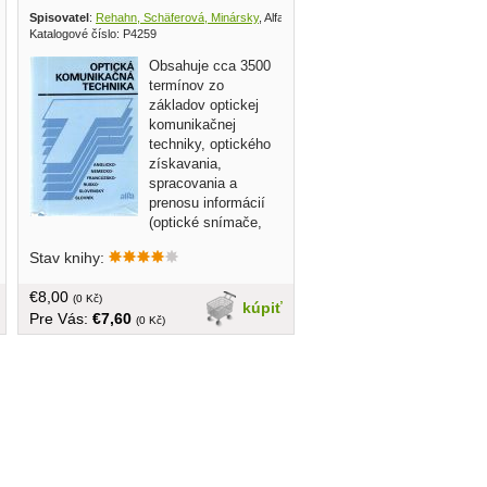
Spisovatel
:
Rehahn, Schäferová, Minársky
, Alfa 1989
Katalogové číslo: P4259
Obsahuje cca 3500
termínov zo
základov optickej
komunikačnej
techniky, optického
získavania,
spracovania a
prenosu informácií
(optické snímače,
holografia, optické logické obvody,
Stav knihy:
prenos svetlovodmi atď.)... obal, tvrdá
väzba, väčší formát, 200 strán
€8,00
(0 Kč)
kúpiť
Pre Vás:
€7,60
(0 Kč)