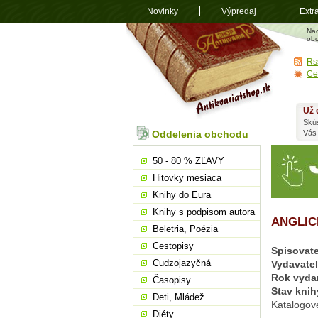
Novinky
Výpredaj
Extr
Antikvariá
Na
shop.sk
obc
Rs
Ce
Už 
Skú
Oddelenia obchodu
Vás
50 - 80 % ZĽAVY
Hitovky mesiaca
Knihy do Eura
Knihy s podpisom autora
ANGLIC
Beletria, Poézia
Cestopisy
Spisovate
Cudzojazyčná
Vydavate
Rok vyda
Časopisy
Stav knih
Deti, Mládež
Katalogové
Diéty