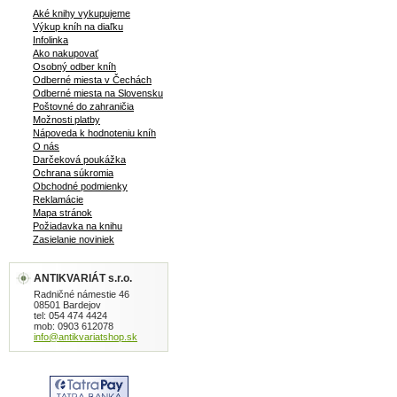
Aké knihy vykupujeme
Výkup kníh na diaľku
Infolinka
Ako nakupovať
Osobný odber kníh
Odberné miesta v Čechách
Odberné miesta na Slovensku
Poštovné do zahraničia
Možnosti platby
Nápoveda k hodnoteniu kníh
O nás
Darčeková poukážka
Ochrana súkromia
Obchodné podmienky
Reklamácie
Mapa stránok
Požiadavka na knihu
Zasielanie noviniek
ANTIKVARIÁT s.r.o.
Radničné námestie 46
08501 Bardejov
tel: 054 474 4424
mob: 0903 612078
info@antikvariatshop.sk