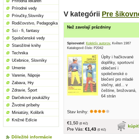
Prírodná lekáreň
Prírodné vedy
V kategórii
Pre šikovn
Príručky,Slovníky
Rodičovstvo, Pedagogika
Než zavolají prázdniny
Sci - fi, fantasy
Spoločenské vedy
Spisovatel
:
Kolektív autorov
, Květen 1987
Starožitné knihy
Katalogové číslo: P2042
Technika
Úplty i hačkované
Učebnice, Slovníky
doplňky, sportovní
Umenie
oblečení i
společenské o
Varenie, Nápoje
blečení pro mladé
Zabava, Hry
slečny, atd... v
Zdravie, Šport
češtine, brožovaná,
64 strán
Darčekové poukážky
Životné príbehy
Stav knihy:
Miniatúry, Kolibrík
Knižné Edície
€1,50
(0 Kč)
kúpi
Pre Vás:
€1,43
(0 Kč)
Dôležité informácie