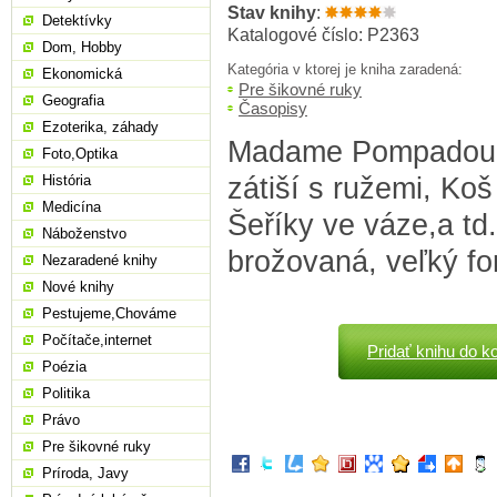
Stav knihy
:
Detektívky
Katalogové číslo: P2363
Dom, Hobby
Kategória v ktorej je kniha zaradená:
Ekonomická
Pre šikovné ruky
Geografia
Časopisy
Ezoterika, záhady
Madame Pompadour
Foto,Optika
zátiší s ružemi, Ko
História
Medicína
Šeříky ve váze,a td.
Náboženstvo
brožovaná, veľký fo
Nezaradené knihy
Nové knihy
Pestujeme,Chováme
Počítače,internet
Pridať knihu do k
Poézia
Politika
Právo
Pre šikovné ruky
Príroda, Javy