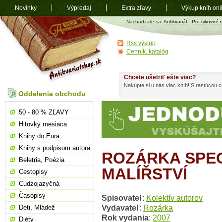
Novinky
Výpredaj
Extra zľavy
Výkup kníh onl
Antikvariát
Nachádzate sa:
Antikvariát
-
Pre šikovné 
shop.sk
Rss výstup
Cenník, katalóg
Chcete ušetriť ešte viac?
Nakúpte si u nás viac kníh! S rastúcou
Oddelenia obchodu
50 - 80 % ZĽAVY
Hitovky mesiaca
Knihy do Eura
Knihy s podpisom autora
ROZÁRKA SPEC
Beletria, Poézia
MALÍŘSTVÍ
Cestopisy
Cudzojazyčná
Časopisy
Spisovateľ
:
Kolektív autorov
Vydavateľ
:
Rozárka
Deti, Mládež
Rok vydania
:
2007
Diéty