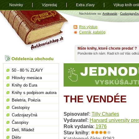
Novinky
Výpredaj
Extra zľavy
Výkup kníh onl
Antikvariát
Nachádzate sa:
Antikvariát
-
Cudzojazyčn
shop.sk
Rss výstup
Cenník, katalóg
Máte knihy, ktoré chcete predať ?
Ponúknite ich nám. Radi ich od Vás odkú
Oddelenia obchodu
50 - 80 % ZĽAVY
Hitovky mesiaca
Knihy do Eura
Knihy s podpisom autora
THE VENDÉE
Beletria, Poézia
Cestopisy
Spisovateľ
:
Tilly Charles
Cudzojazyčná
Vydavateľ
:
Harvard university pre
Časopisy
Rok vydania
:
1976
Deti, Mládež
Stav knihy
:
Diéty
Katalogové číslo: P262