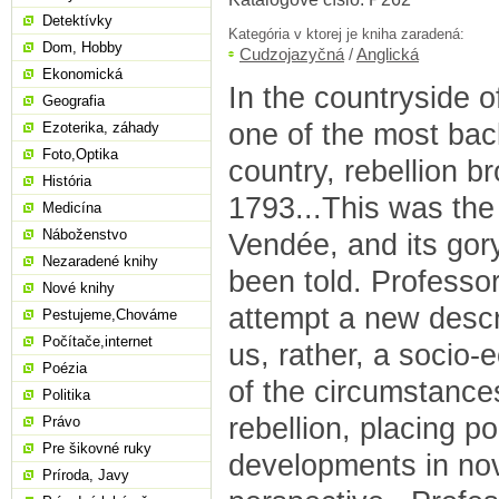
Detektívky
Kategória v ktorej je kniha zaradená:
Dom, Hobby
Cudzojazyčná
/
Anglická
Ekonomická
In the countryside 
Geografia
one of the most bac
Ezoterika, záhady
Foto,Optika
country, rebellion b
História
1793...This was the 
Medicína
Náboženstvo
Vendée, and its gor
Nezaradené knihy
been told. Professor
Nové knihy
attempt a new descr
Pestujeme,Chováme
Počítače,internet
us, rather, a socio-
Poézia
of the circumstance
Politika
rebellion, placing pol
Právo
Pre šikovné ruky
developments in nov
Príroda, Javy