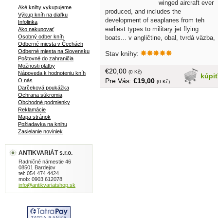
winged aircraft ever
Aké knihy vykupujeme
produced, and includes the
Výkup kníh na diaľku
development of seaplanes from teh
Infolinka
earliest types to military jet flying
Ako nakupovať
Osobný odber kníh
boats... v angličtine, obal, tvrdá väzba,
Odberné miesta v Čechách
256 strán
Odberné miesta na Slovensku
Stav knihy:
Poštovné do zahraničia
Možnosti platby
€20,00
(0 Kč)
Nápoveda k hodnoteniu kníh
kúpi
Pre Vás:
€19,00
O nás
(0 Kč)
Darčeková poukážka
Ochrana súkromia
Obchodné podmienky
Reklamácie
Mapa stránok
Požiadavka na knihu
Zasielanie noviniek
ANTIKVARIÁT s.r.o.
Radničné námestie 46
08501 Bardejov
tel: 054 474 4424
mob: 0903 612078
info@antikvariatshop.sk