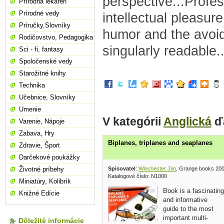
perspective...Profes
Prírodná lekáreň
Prírodné vedy
intellectual pleasure
Príručky,Slovníky
humor and the avoid
Rodičovstvo, Pedagogika
singularly readable.
Sci - fi, fantasy
Spoločenské vedy
Starožitné knihy
Technika
Učebnice, Slovníky
Umenie
V kategórii
Anglická
ďa
Varenie, Nápoje
Zabava, Hry
Biplanes, triplanes and seaplanes
Zdravie, Šport
Darčekové poukážky
Spisovatel
:
Winchester Jim
, Grange books 20
Životné príbehy
Katalogové číslo: N1000
Miniatúry, Kolibrík
Book is a fascinating
Knižné Edície
and informative
guide to the most
important multi-
Dôležité informácie