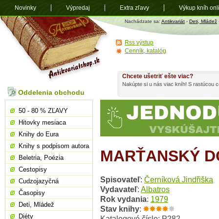
Novinky
Výpredaj
Extra zľavy
Výkup kníh onl
Antikvariát
Nachádzate sa:
Antikvariát
-
Deti, Mládež
shop.sk
Rss výstup
Cenník, katalóg
Chcete ušetriť ešte viac?
Nakúpte si u nás viac kníh! S rastúcou
Oddelenia obchodu
50 - 80 % ZĽAVY
Hitovky mesiaca
Knihy do Eura
Knihy s podpisom autora
MARŤANSKÝ D
Beletria, Poézia
Cestopisy
Spisovateľ
:
Černíková Jindřiška
Cudzojazyčná
Vydavateľ
:
Albatros
Časopisy
Rok vydania
:
1979
Deti, Mládež
Stav knihy
:
Diéty
Katalogové číslo: P282