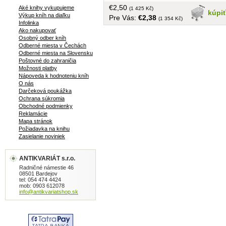
€2,50
Aké knihy vykupujeme
(1 425 Kč)
kúpi
Výkup kníh na diaľku
Pre Vás:
€2,38
(1 354 Kč)
Infolinka
Ako nakupovať
Osobný odber kníh
Odberné miesta v Čechách
Odberné miesta na Slovensku
Poštovné do zahraničia
Možnosti platby
Nápoveda k hodnoteniu kníh
O nás
Darčeková poukážka
Ochrana súkromia
Obchodné podmienky
Reklamácie
Mapa stránok
Požiadavka na knihu
Zasielanie noviniek
ANTIKVARIÁT s.r.o.
Radničné námestie 46
08501 Bardejov
tel: 054 474 4424
mob: 0903 612078
info@antikvariatshop.sk