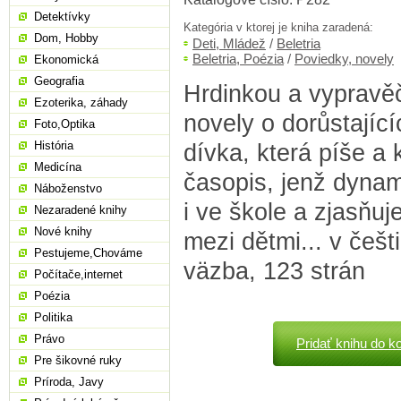
Detektívky
Kategória v ktorej je kniha zaradená:
Dom, Hobby
Deti, Mládež
/
Beletria
Beletria, Poézia
/
Poviedky, novely
Ekonomická
Geografia
Hrdinkou a vyprav
Ezoterika, záhady
novely o dorůstající
Foto,Optika
História
dívka, která píše a k
Medicína
časopis, jenž dynam
Náboženstvo
i ve škole a zjasňu
Nezaradené knihy
Nové knihy
mezi dětmi... v češti
Pestujeme,Chováme
väzba, 123 strán
Počítače,internet
Poézia
Politika
Právo
Pridať knihu do k
Pre šikovné ruky
Príroda, Javy