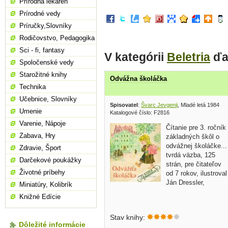
Prírodná lekáreň
Prírodné vedy
Príručky,Slovníky
Rodičovstvo, Pedagogika
Sci - fi, fantasy
V kategórii
Beletria
ďa
Spoločenské vedy
Starožitné knihy
Odvážna školáčka
Technika
Učebnice, Slovníky
Spisovatel
:
Švarc Jevgenij
, Mladé letá 1984
Umenie
Katalogové číslo: F2816
Varenie, Nápoje
Čítanie pre 3. ročník
Zabava, Hry
základných škôl o
odvážnej školáčke...
Zdravie, Šport
tvrdá väzba, 125
Darčekové poukážky
strán, pre čitateľov
Životné príbehy
od 7 rokov, ilustroval
Ján Dressler,
Miniatúry, Kolibrík
Knižné Edície
Stav knihy:
Dôležité informácie