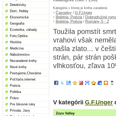
Detektívky
Kategória v ktorej je kniha zaradená:
Dom, Hobby
Časopisy
/
G.F.Unger
Beletria, Poézia
/
Dobrodružné rom
Ekonomická
Beletria, Poézia
/
Romány S - Z
Geografia
Toužila pomstít smr
Ezoterika, záhady
Foto,Optika
vrahovi však neměla
História
našla zlato... v češ
Medicína
Náboženstvo
strán, pár strán po
Nezaradené knihy
vlhkosťou, zľava 1
Nové knihy
Pestujeme,Chováme
Počítače,internet
Poézia
Politika
Právo
V kategórii
G.F.Unger
Pre šikovné ruky
Príroda, Javy
Zozo Valley