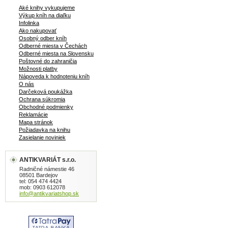
Aké knihy vykupujeme
Výkup kníh na diaľku
Infolinka
Ako nakupovať
Osobný odber kníh
Odberné miesta v Čechách
Odberné miesta na Slovensku
Poštovné do zahraničia
Možnosti platby
Nápoveda k hodnoteniu kníh
O nás
Darčeková poukážka
Ochrana súkromia
Obchodné podmienky
Reklamácie
Mapa stránok
Požiadavka na knihu
Zasielanie noviniek
ANTIKVARIÁT s.r.o.
Radničné námestie 46
08501 Bardejov
tel: 054 474 4424
mob: 0903 612078
info@antikvariatshop.sk