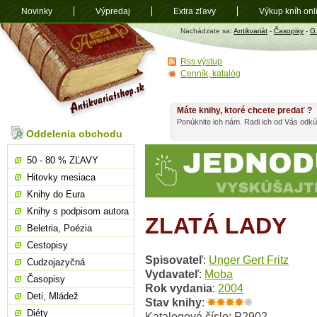
Novinky
Výpredaj
Extra zľavy
Výkup kníh onl
Antikvariát
Nachádzate sa:
Antikvariát
-
Časopisy
-
G
shop.sk
Rss výstup
Cenník, katalóg
Máte knihy, ktoré chcete predať ?
Ponúknite ich nám. Radi ich od Vás odkú
Oddelenia obchodu
50 - 80 % ZĽAVY
Hitovky mesiaca
Knihy do Eura
Knihy s podpisom autora
ZLATÁ LADY
Beletria, Poézia
Cestopisy
Spisovateľ
:
Unger Gert Fritz
Cudzojazyčná
Vydavateľ
:
Moba
Časopisy
Rok vydania
:
2004
Deti, Mládež
Stav knihy
:
Diéty
Katalogové číslo: P2902