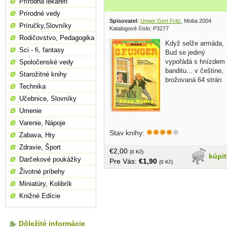
Prírodná lekáreň
Prírodné vedy
Spisovatel
:
Unger Gert Fritz
, Moba 2004
Príručky,Slovníky
Katalogové číslo: P3277
Rodičovstvo, Pedagogika
Když selže armáda,
Sci - fi, fantasy
Bud se jediný
vypořádá s hnízdem
Spoločenské vedy
banditu... v češtine,
Starožitné knihy
brožovaná 64 strán
Technika
Učebnice, Slovníky
Umenie
Varenie, Nápoje
Stav knihy:
Zabava, Hry
Zdravie, Šport
€2,00
(0 Kč)
kúpi
Darčekové poukážky
Pre Vás:
€1,90
(0 Kč)
Životné príbehy
Miniatúry, Kolibrík
Knižné Edície
Dôležité informácie