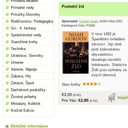
Prírodná lekáreň
Poslední žid
Prírodné vedy
Príručky,Slovníky
Rodičovstvo, Pedagogika
Spisovatel
:
Gordon Noah
, Knižní klub 2001
Katalogové číslo: P1656
Sci - fi, fantasy
V roce 1492 je
Spoločenské vedy
Španělsko ovládáno
Starožitné knihy
inkvizicí. Její útok
Technika
proti židovskému
obyvatelstvu
Učebnice, Slovníky
dosahuje rozměrů
Umenie
holokaustu. Statisíce
Varenie, Nápoje
Židů jsou vyhnány ze
svých domovů.
Zabava, Hry
Třináctiletý chlapec je svědkem smrti
Zdravie, Šport
Stav knihy:
svého otce a bratra, ale raději, než by
Darčekové poukážky
zapřel víru, vydává se na útěk přes
€3,00
celou zemi... v češtine, obal, tvrdá
(0 Kč)
Životné príbehy
kúpi
Pre Vás:
€2,85
väzba, 370 strán
(0 Kč)
Miniatúry, Kolibrík
Knižné Edície
Dôležité informácie