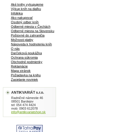
Aké knihy vykupujeme
Výkup kníh na diaľku
Infolinka
Ako nakupovať
Osobný odber kníh
Odberné miesta v Čechách
Odberné miesta na Slovensku
Poštovné do zahraničia
Možnosti platby
Nápoveda k hodnoteniu kníh
O nás
Darčeková poukážka
Ochrana súkromia
Obchodné podmienky
Reklamácie
Mapa stránok
Požiadavka na knihu
Zasielanie noviniek
ANTIKVARIÁT s.r.o.
Radničné námestie 46
08501 Bardejov
tel: 054 474 4424
mob: 0903 612078
info@antikvariatshop.sk