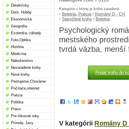
Detektívky
Kategória v ktorej je kniha zaradená:
Dom, Hobby
Beletria, Poézia
/
Romány D - CH
Starožitné knihy
/
Beletria
Ekonomická
Geografia
Psychologický romá
Ezoterika, záhady
mestského prostredi
Foto,Optika
História
tvrdá väzba, menší 
Medicína
Náboženstvo
Nezaradené knihy
Pridať knihu do k
Nové knihy
Pestujeme,Chováme
Počítače,internet
Poézia
Politika
Právo
Pre šikovné ruky
V kategórii
Romány D 
Príroda, Javy