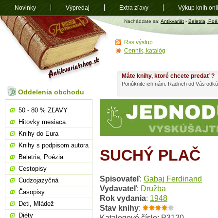
Novinky
Výpredaj
Extra zľavy
Výkup kníh onl
Antikvariát
Nachádzate sa:
Antikvariát
-
Beletria, Poé
shop.sk
Rss výstup
Cenník, katalóg
Máte knihy, ktoré chcete predať ?
Ponúknite ich nám. Radi ich od Vás odkú
Oddelenia obchodu
50 - 80 % ZĽAVY
Hitovky mesiaca
Knihy do Eura
Knihy s podpisom autora
SUCHÝ PLAČ
Beletria, Poézia
Cestopisy
Spisovateľ
:
Gabaj Ferdinand
Cudzojazyčná
Vydavateľ
:
Družba
Časopisy
Rok vydania
:
1948
Deti, Mládež
Stav knihy
:
Diéty
Katalogové číslo: P3120