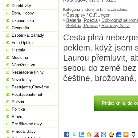
Detektívky
Kategória v ktorej je kniha zaradená:
Dom, Hobby
Časopisy
/
G.F.Unger
Beletria, Poézia
/
Dobrodružné rom
Ekonomická
Beletria, Poézia
/
Romány S - Z
Geografia
Cesta plná nebezpeč
Ezoterika, záhady
Foto,Optika
peklem, když jsem 
História
Laurou přemluvit, ab
Medicína
Náboženstvo
sebou do země bez 
Nezaradené knihy
češtine, brožovaná,
Nové knihy
Pestujeme,Chováme
Počítače,internet
Poézia
Pridať knihu do k
Politika
Právo
Pre šikovné ruky
Príroda, Javy