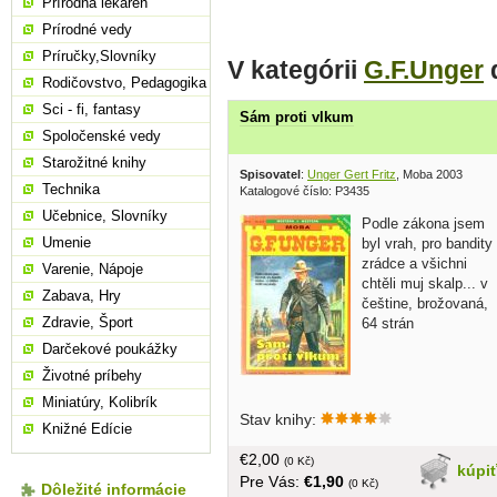
Prírodná lekáreň
Prírodné vedy
Príručky,Slovníky
V kategórii
G.F.Unger
Rodičovstvo, Pedagogika
Sci - fi, fantasy
Sám proti vlkum
Spoločenské vedy
Starožitné knihy
Spisovatel
:
Unger Gert Fritz
, Moba 2003
Technika
Katalogové číslo: P3435
Učebnice, Slovníky
Podle zákona jsem
Umenie
byl vrah, pro bandity
zrádce a všichni
Varenie, Nápoje
chtěli muj skalp... v
Zabava, Hry
češtine, brožovaná,
Zdravie, Šport
64 strán
Darčekové poukážky
Životné príbehy
Miniatúry, Kolibrík
Stav knihy:
Knižné Edície
€2,00
(0 Kč)
kúpi
Pre Vás:
€1,90
(0 Kč)
Dôležité informácie