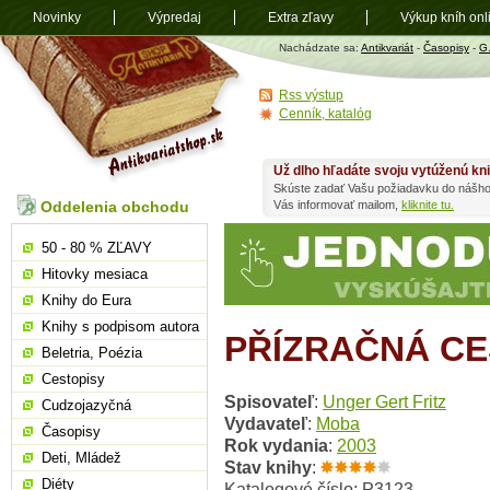
Novinky
Výpredaj
Extra zľavy
Výkup kníh onl
Antikvariát
Nachádzate sa:
Antikvariát
-
Časopisy
-
G
shop.sk
Rss výstup
Cenník, katalóg
Už dlho hľadáte svoju vytúženú kn
Skúste zadať Vašu požiadavku do nášho
Oddelenia obchodu
Vás informovať mailom,
kliknite tu.
50 - 80 % ZĽAVY
Hitovky mesiaca
Knihy do Eura
Knihy s podpisom autora
PŘÍZRAČNÁ CE
Beletria, Poézia
Cestopisy
Spisovateľ
:
Unger Gert Fritz
Cudzojazyčná
Vydavateľ
:
Moba
Časopisy
Rok vydania
:
2003
Deti, Mládež
Stav knihy
:
Diéty
Katalogové číslo: P3123