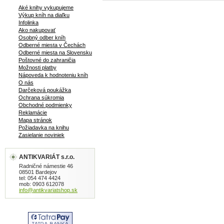
Aké knihy vykupujeme
Výkup kníh na diaľku
Infolinka
Ako nakupovať
Osobný odber kníh
Odberné miesta v Čechách
Odberné miesta na Slovensku
Poštovné do zahraničia
Možnosti platby
Nápoveda k hodnoteniu kníh
O nás
Darčeková poukážka
Ochrana súkromia
Obchodné podmienky
Reklamácie
Mapa stránok
Požiadavka na knihu
Zasielanie noviniek
ANTIKVARIÁT s.r.o.
Radničné námestie 46
08501 Bardejov
tel: 054 474 4424
mob: 0903 612078
info@antikvariatshop.sk