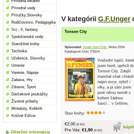
Prírodná lekáreň
Prírodné vedy
Príručky,Slovníky
V kategórii
G.F.Unger
Rodičovstvo, Pedagogika
Sci - fi, fantasy
Tonson City
Spoločenské vedy
Starožitné knihy
Spisovatel
:
Unger Gert Fritz
, Moba 2004
Technika
Katalogové číslo: P3624
Učebnice, Slovníky
Vražední lupiči, kter
Umenie
jsem honil, uprhcli d
Tonson City. Zdejší
Varenie, Nápoje
marshal však chránil
Zabava, Hry
nejen ovce, nýbrž i
Zdravie, Šport
vlky, a já sám jsem
proti němu neměl s
Darčekové poukážky
koltem žádnou
Životné príbehy
šanci... v češtine,
Miniatúry, Kolibrík
brožovaná, 64 strán
Stav knihy:
Knižné Edície
€2,00
(0 Kč)
kúpi
Pre Vás:
€1,90
(0 Kč)
Dôležité informácie