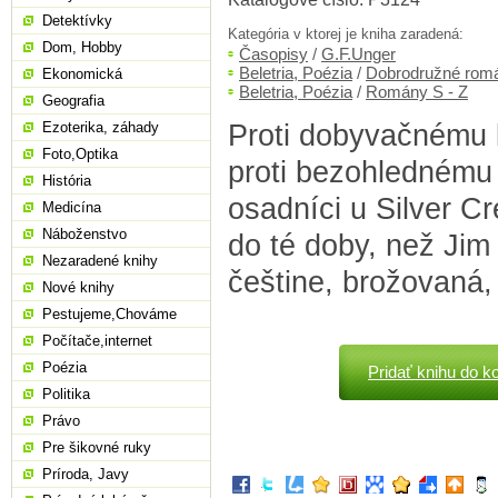
Detektívky
Kategória v ktorej je kniha zaradená:
Dom, Hobby
Časopisy
/
G.F.Unger
Beletria, Poézia
/
Dobrodružné rom
Ekonomická
Beletria, Poézia
/
Romány S - Z
Geografia
Proti dobyvačnému k
Ezoterika, záhady
Foto,Optika
proti bezohlednému 
História
osadníci u Silver C
Medicína
Náboženstvo
do té doby, než Jim 
Nezaradené knihy
češtine, brožovaná,
Nové knihy
Pestujeme,Chováme
Počítače,internet
Poézia
Pridať knihu do k
Politika
Právo
Pre šikovné ruky
Príroda, Javy