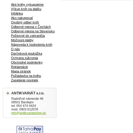
Aké knihy vykupujeme
Výkup kníh na diaľku
Infolinka
Ako nakupovať
Osobný odber kníh
Odberné miesta v Čechách
Odberné miesta na Slovensku
Poštovné do zahraničia
Možnosti platby
Nápoveda k hodnoteniu kníh
O nás
Darčeková poukážka
Ochrana súkromia
Obchodné podmienky
Reklamácie
Mapa stránok
Požiadavka na knihu
Zasielanie noviniek
ANTIKVARIÁT s.r.o.
Radničné námestie 46
08501 Bardejov
tel: 054 474 4424
mob: 0903 612078
info@antikvariatshop.sk