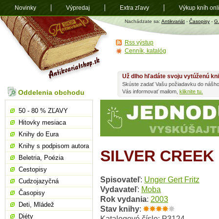
Novinky
Výpredaj
Extra zľavy
Výkup kníh onl
Antikvariát
Nachádzate sa:
Antikvariát
-
Časopisy
-
G
shop.sk
Rss výstup
Cenník, katalóg
Už dlho hľadáte svoju vytúženú kn
Skúste zadať Vašu požiadavku do nášho
Oddelenia obchodu
Vás informovať mailom,
kliknite tu.
50 - 80 % ZĽAVY
Hitovky mesiaca
Knihy do Eura
Knihy s podpisom autora
SILVER CREEK
Beletria, Poézia
Cestopisy
Spisovateľ
:
Unger Gert Fritz
Cudzojazyčná
Vydavateľ
:
Moba
Časopisy
Rok vydania
:
2003
Deti, Mládež
Stav knihy
:
Diéty
Katalogové číslo: P3124