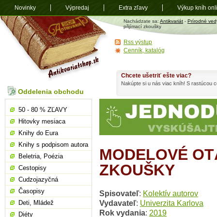
Novinky
Výpredaj
Extra zľavy
Výkup kníh onl
Antikvariát
Nachádzate sa:
Antikvariát
-
Prírodné ved
shop.sk
přijímací zkoušky
Rss výstup
Cenník, katalóg
Chcete ušetriť ešte viac?
Nakúpte si u nás viac kníh! S rastúcou
Oddelenia obchodu
50 - 80 % ZĽAVY
Hitovky mesiaca
Knihy do Eura
Knihy s podpisom autora
MODELOVÉ OTÁ
Beletria, Poézia
ZKOUŠKY
Cestopisy
Cudzojazyčná
Časopisy
Spisovateľ
:
Kolektív autorov
Vydavateľ
:
Univerzita Karlova
Deti, Mládež
Rok vydania
:
2019
Diéty