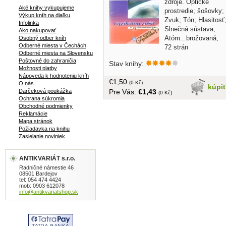
zdroje. Optické
Aké knihy vykupujeme
prostredie; šošovky;
Výkup kníh na diaľku
Zvuk; Tón; Hlasitosť
Infolinka
Slnečná sústava;
Ako nakupovať
Atóm...brožovaná,
Osobný odber kníh
Odberné miesta v Čechách
72 strán
Odberné miesta na Slovensku
Poštovné do zahraničia
Stav knihy:
Možnosti platby
Nápoveda k hodnoteniu kníh
€1,50
(0 Kč)
O nás
kúpi
Pre Vás:
€1,43
Darčeková poukážka
(0 Kč)
Ochrana súkromia
Obchodné podmienky
Reklamácie
Mapa stránok
Požiadavka na knihu
Zasielanie noviniek
ANTIKVARIÁT s.r.o.
Radničné námestie 46
08501 Bardejov
tel: 054 474 4424
mob: 0903 612078
info@antikvariatshop.sk