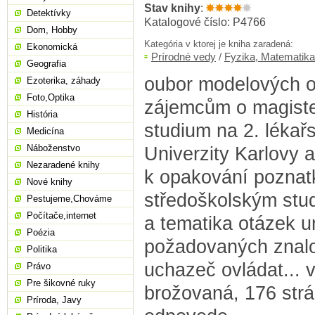
Stav knihy
:
Detektívky
Katalogové číslo: P4766
Dom, Hobby
Kategória v ktorej je kniha zaradená:
Ekonomická
Prírodné vedy
/
Fyzika, Matematika
Geografia
oubor modelových o
Ezoterika, záhady
Foto,Optika
zájemcům o magiste
História
studium na 2. lékařs
Medicína
Náboženstvo
Univerzity Karlovy 
Nezaradené knihy
k opakování poznat
Nové knihy
středoškolským stud
Pestujeme,Chováme
Počítače,internet
a tematika otázek u
Poézia
požadovaných znalos
Politika
uchazeč ovládat... v
Právo
Pre šikovné ruky
brožovaná, 176 strá
Príroda, Javy