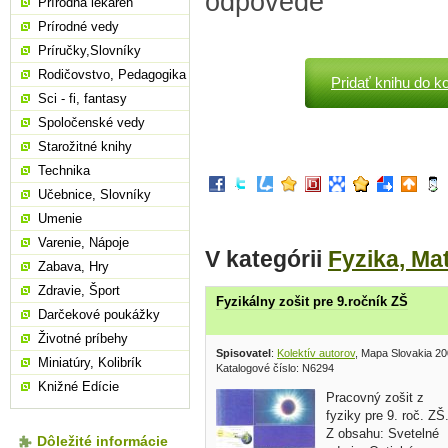
odpovede
Prírodná lekáreň
Prírodné vedy
Príručky,Slovníky
Rodičovstvo, Pedagogika
Pridať knihu do k
Sci - fi, fantasy
Spoločenské vedy
Starožitné knihy
Technika
Učebnice, Slovníky
Umenie
Varenie, Nápoje
V kategórii
Fyzika, Ma
Zabava, Hry
Zdravie, Šport
Fyzikálny zošit pre 9.ročník ZŠ
Darčekové poukážky
Životné príbehy
Spisovatel
:
Kolektív autorov
, Mapa Slovakia 2
Miniatúry, Kolibrík
Katalogové číslo: N6294
Knižné Edície
Pracovný zošit z
fyziky pre 9. roč. ZŠ
Z obsahu: Svetelné
Dôležité informácie