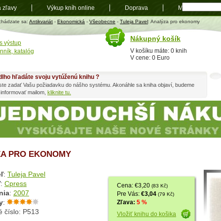
a zľavy
Výkup kníh online
Doprava
Mapa
t
chádzate sa:
Antikvariát
-
Ekonomická
-
Všeobecne
-
Tuleja Pavel
: Analýza pro ekonomy
Nákupný košík
s výstup
V košíku máte: 0 knih
nník, katalóg
V cene: 0 Euro
dlho hľadáte svoju vytúženú knihu ?
ste zadať Vašu požiadavku do nášho systému. Akonáhle sa kniha objaví, budeme
 informovať mailom,
kliknite tu.
ZA PRO EKONOMY
ľ
:
Tuleja Pavel
ľ
:
Cpress
Cena: €3,20
(83 Kč)
nia
:
2007
Pre Vás:
€3,04
(79 Kč)
y
:
Zľava:
5 %
 číslo: P513
Vložiť knihu do košika