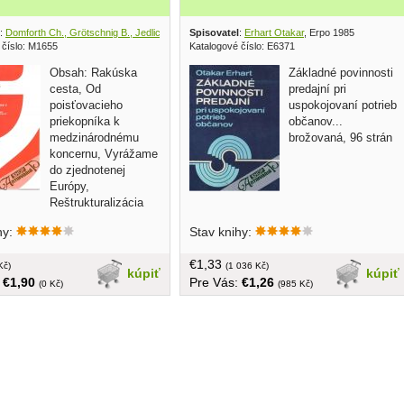
:
Domforth Ch., Grötschnig B., Jedlicka A., Polan S.
Spisovatel
, Brandstätter 2011
:
Erhart Otakar
, Erpo 1985
 číslo: M1655
Katalogové číslo: E6371
Obsah: Rakúska
Základné povinnosti
cesta, Od
predajní pri
poisťovacieho
uspokojovaní potrieb
priekopníka k
občanov...
medzinárodnému
brožovaná, 96 strán
koncernu, Vyrážame
do zjednotenej
Európy,
Reštrukturalizácia
 v Rakúsku, Základ úspechu:
hy:
Stav knihy:
ci, Cesta do budúcnosti...
ba, s obalom, 175 strán
€1,33
Kč)
(1 036 Kč)
kúpiť
kúpiť
:
€1,90
Pre Vás:
€1,26
(0 Kč)
(985 Kč)