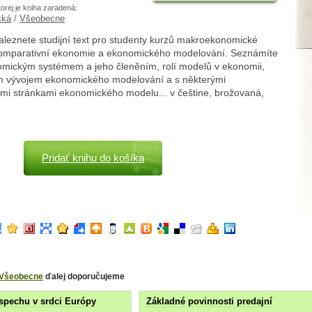
torej je kniha zaradená:
cká
/
Všeobecne
aleznete studijní text pro studenty kurzů makroekonomické
komparativní ekonomie a ekonomického modelování. Seznámíte
omickým systémem a jeho členěním, rolí modelů v ekonomii,
ým vývojem ekonomického modelování a s některými
ními stránkami ekonomického modelu... v češtine, brožovaná,
Pridať knihu do košíka
Všeobecne
ďalej doporučujeme
spechu v srdci Európy
Základné povinnosti predajní