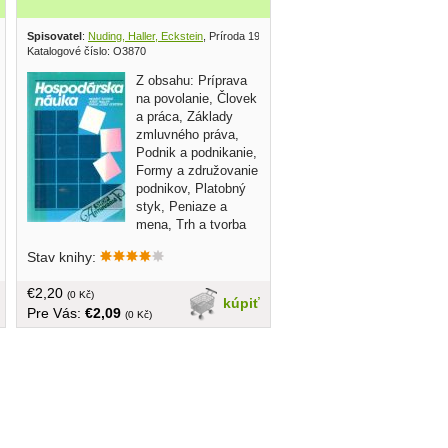
Spisovatel
:
Nuding, Haller, Eckstein
, Príroda 1992
Katalogové číslo: O3870
Z obsahu: Príprava
na povolanie, Človek
a práca, Základy
zmluvného práva,
Podnik a podnikanie,
Formy a združovanie
podnikov, Platobný
styk, Peniaze a
mena, Trh a tvorba
cien, Hospodárske zriadenie, Pracovné
Stav knihy:
právo, Sporenie a úvery, atd...
brožovaná, väčší formát, 232 strán
€2,20
(0 Kč)
kúpiť
Pre Vás:
€2,09
(0 Kč)