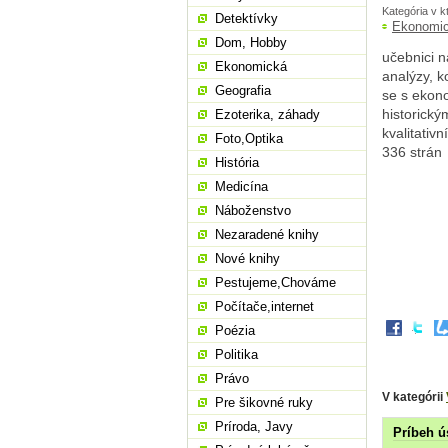
Kategória v k
Detektívky
Ekonomi
Dom, Hobby
učebnici n
Ekonomická
analýzy, 
Geografia
se s ekon
historick
Ezoterika, záhady
kvalitativ
Foto,Optika
336 strán
História
Medicína
Náboženstvo
Nezaradené knihy
Nové knihy
Pestujeme,Chováme
Počítače,internet
Poézia
Politika
Právo
V kategórii
Pre šikovné ruky
Príroda, Javy
Príbeh ú