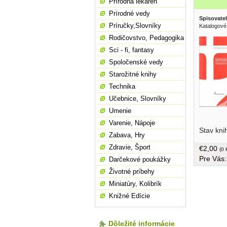
Prírodná lekáreň
Prírodné vedy
Spisovatel
Príručky,Slovníky
Katalogové
Rodičovstvo, Pedagogika
Sci - fi, fantasy
Spoločenské vedy
Starožitné knihy
Technika
Učebnice, Slovníky
Umenie
koncernu
Varenie, Nápoje
Stav kni
zamestnan
Zabava, Hry
tvrdá väz
Zdravie, Šport
€2,00
(0 
Pre Vás
Darčekové poukážky
Životné príbehy
Miniatúry, Kolibrík
Knižné Edície
Dôležité informácie