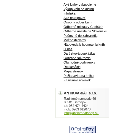
Aké knihy vykupujeme
Výkup kníh na diaľku
Infolinka
Ako nakupovať
Osobný odber kníh
Odberné miesta v Čechách
Odberné miesta na Slovensku
Poštovné do zahraničia
Možnosti platby
Nápoveda k hodnoteniu kníh
O nás
Darčeková poukážka
Ochrana súkromia
Obchodné podmienky
Reklamácie
Mapa stránok
Požiadavka na knihu
Zasielanie noviniek
ANTIKVARIÁT s.r.o.
Radničné námestie 46
08501 Bardejov
tel: 054 474 4424
mob: 0903 612078
info@antikvariatshop.sk