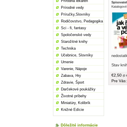
Prírodná lekáreň
Spisovatel
Katalogové
Prírodné vedy
Príručky,Slovníky
Rodičovstvo, Pedagogika
Sci - fi, fantasy
Spoločenské vedy
Starožitné knihy
Technika
Učebnice, Slovníky
nedostatk
vedení po
Umenie
Stav kni
dopouštěj
Varenie, Nápoje
zvolit vh
€2,50
Zabava, Hry
efektivne 
(0 
Pre Vás
konflikty
Zdravie, Šport
strán
Darčekové poukážky
Životné príbehy
Miniatúry, Kolibrík
Knižné Edície
Dôležité informácie