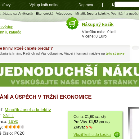
a zľavy
Výkup kníh online
Doprava
Mapa
t
chádzate sa:
Antikvariát
-
Ekonomická
-
Všeobecne
-
Minařík Josef a kolektív
: Podnikání a úspěch
Nákupný košík
s výstup
V košíku máte: 0 knih
nník, katalóg
V cene: 0 Euro
e knihy, ktoré chcete predať ?
knite ich nám. Radi ich od Vás odkúpime. Viacej informácií nájdete na
tejto stránke.
ÁNÍ A ÚSPĚCH V TRŽNÍ EKONOMICE
ľ
:
Minařík Josef a kolektív
ľ
:
SNTL
Cena: €1,60
(41 Kč)
nia
:
1990
Pre Vás:
€1,52
(39 Kč)
y
:
Zľava:
5 %
 číslo: P620
Vložiť knihu do košika