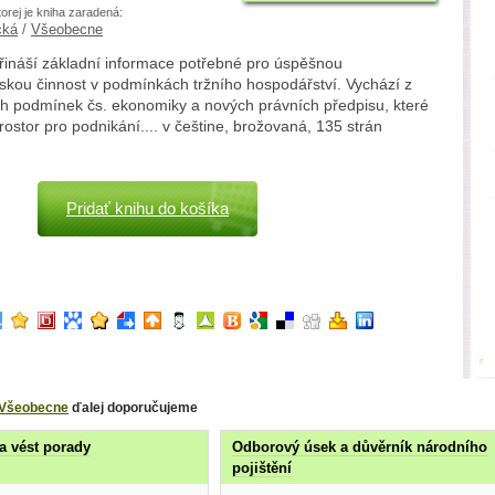
torej je kniha zaradená:
cká
/
Všeobecne
řináší základní informace potřebné pro úspěšnou
skou činnost v podmínkách tržního hospodářství. Vychází z
ch podmínek čs. ekonomiky a nových právních předpisu, které
prostor pro podnikání.... v češtine, brožovaná, 135 strán
Pridať knihu do košíka
Všeobecne
ďalej doporučujeme
 a vést porady
Odborový úsek a důvěrník národního
pojištění