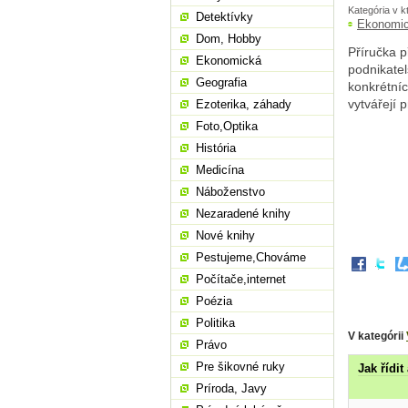
Kategória v k
Detektívky
Ekonomi
Dom, Hobby
Příručka p
Ekonomická
podnikatel
Geografia
konkrétní
vytvářejí 
Ezoterika, záhady
Foto,Optika
História
Medicína
Náboženstvo
Nezaradené knihy
Nové knihy
Pestujeme,Chováme
Počítače,internet
Poézia
Politika
V kategórii
Právo
Pre šikovné ruky
Jak řídit
Príroda, Javy