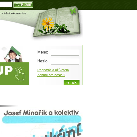
Blog
 v tržní ekonomice
Meno:
Heslo:
Registrácia užívateľa
Zabudli ste heslo ?