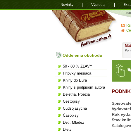
Novinky
Výpredaj
Extr
Antikvariá
Na
shop.sk
Rs
Ce
Mát
Ponú
Oddelenia obchodu
50 - 80 % ZĽAVY
Hitovky mesiaca
Knihy do Eura
Knihy s podpisom autora
PODNIK
Beletria, Poézia
Cestopisy
Spisovate
Cudzojazyčná
Vydavate
Rok vyda
Časopisy
Stav knih
Deti, Mládež
Katalogové
Diéty