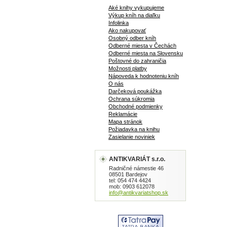
Aké knihy vykupujeme
Výkup kníh na diaľku
Infolinka
Ako nakupovať
Osobný odber kníh
Odberné miesta v Čechách
Odberné miesta na Slovensku
Poštovné do zahraničia
Možnosti platby
Nápoveda k hodnoteniu kníh
O nás
Darčeková poukážka
Ochrana súkromia
Obchodné podmienky
Reklamácie
Mapa stránok
Požiadavka na knihu
Zasielanie noviniek
ANTIKVARIÁT s.r.o.
Radničné námestie 46
08501 Bardejov
tel: 054 474 4424
mob: 0903 612078
info@antikvariatshop.sk