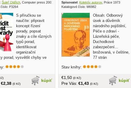
:
Šuleř Oldřich
, Computer press 2001
Spisovatel
:
Kolektív autorov
, Práce 1973
 číslo: P3264
Katalogové číslo: M6982
S příručkou se
Obsah: Odborový
naučíte: připravit
úsek a důvěrník
koncept řízení
národního pojištění,
porady, popsat
Péče o zdraví -
znaky a cíle různých
Lázeňská péče,
typů porad,
Duchodkové
identifikovat
zabezpečení...
organizační
brožovaná, v češtine,
y porad, vysvětlit chyby ve
77 strán
rad, popsat chyby, kterých se
hy:
Stav knihy:
í účastníci. Operativní porada-
odnou taktiku jednání, vést
€1,50
diskusi, řídit vznikající
Kč)
(0 Kč)
kúpiť
kúpiť
:
€2,38
Pre Vás:
€1,43
... v češtine, brožovaná, 152
(0 Kč)
(0 Kč)