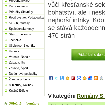
Prírodná lekáreň
vůči křesťanské sekt
Prírodné vedy
bohatství, ale i nes
Príručky,Slovníky
Rodičovstvo, Pedagogika
nejhorší intriky. Kd
Sci - fi, fantasy
se stává každodenní
Spoločenské vedy
470 strán
Starožitné knihy
Technika
Učebnice, Slovníky
Umenie
Pridať knihu do k
Varenie, Nápoje
Zabava, Hry
Zdravie, Šport
Darčekové poukážky
Životné príbehy
Miniatúry, Kolibrík
Knižné Edície
V kategórii
Romány S 
Dôležité informácie