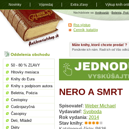
Novinky
Výpredaj
Extra zľavy
Výkup kníh onl
Antikvariát
Nachádzate sa:
Antikvariát
-
Beletria, Poé
shop.sk
Rss výstup
Cenník, katalóg
Máte knihy, ktoré chcete predať ?
Ponúknite ich nám. Radi ich od Vás odkú
Oddelenia obchodu
50 - 80 % ZĽAVY
Hitovky mesiaca
Knihy do Eura
Knihy s podpisom autora
NERO A SMRT
Beletria, Poézia
Cestopisy
Spisovateľ
:
Weber Michael
Cudzojazyčná
Vydavateľ
:
Svoboda
Časopisy
Rok vydania
:
2014
Deti, Mládež
Stav knihy
:
Diéty
Katalogové číslo: P636