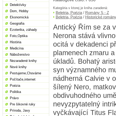
Detektívky
Kategória v ktorej je kniha zaradená:
Dom, Hobby
Beletria, Poézia
/
Romány S - Z
Beletria, Poézia
/
Historické román
Ekonomická
Geografia
Antický Řím se za v
Ezoterika, záhady
Nerona stává vlivnou
Foto,Optika
História
ocitá v dekadenci p
Medicína
plamenech zmaru a b
Náboženstvo
úkladů. Bohatý arist
Nezaradené knihy
Nové knihy
syn významného mu
Pestujeme,Chováme
nádherná Calvie v o
Počítače,internet
šílený Nero, matkov
Poézia
Politika
obdivuhodného uměl
Právo
nevyzpytatelný intri
Pre šikovné ruky
Príroda, Javy
vyčkávající Titus F