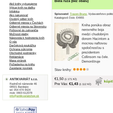
Biela ruža (bez obalu)
Aké knihy vykupujeme
Výkup kníh na diaľku
Infolinka
Spisovatel
:
Traven Bruno
, Vydavateľstvo politi
Ako nakupovať
Katalogové číslo: E4955
Osobný odber kníh
Odberné miesta v Čechách
Kniha ponúka obraz
Odberné miesta na Slovensku
nerovného boja
Poštovné do zahraničia
medzi chudobným
Možnosti platby
Nápoveda k hodnoteniu kníh
donom Hacintom a
O nás
mocnou naftovou
Darčeková poukážka
spoločnosťou s
Ochrana súkromia
prezidentom
Obchodné podmienky
Collinsom na čele.
Reklamácie
Mapa stránok
Demonštruje
Požiadavka na knihu
neľútostné metody amerických naftárov
Zasielanie noviniek
Stav knihy:
ktorí sa neľakajú ani vraždy... bez
obalu, tvrdá väzba, 199 strán
€1,50
ANTIKVARIÁT s.r.o.
(1 171 Kč)
kúpi
Pre Vás:
€1,43
Radničné námestie 46
(1 112 Kč)
08501 Bardejov
tel: 054 474 4424
mob: 0903 612078
info@antikvariatshop.sk