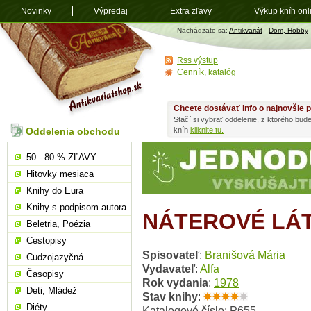
Novinky
Výpredaj
Extra zľavy
Výkup kníh onl
Antikvariát
Nachádzate sa:
Antikvariát
-
Dom, Hobby
shop.sk
Rss výstup
Cenník, katalóg
Chcete dostávať info o najnovšie p
Stačí si vybrať oddelenie, z ktorého bud
Oddelenia obchodu
kníh
kliknite tu.
50 - 80 % ZĽAVY
Hitovky mesiaca
Knihy do Eura
Knihy s podpisom autora
NÁTEROVÉ LÁT
Beletria, Poézia
Cestopisy
Spisovateľ
:
Branišová Mária
Cudzojazyčná
Vydavateľ
:
Alfa
Časopisy
Rok vydania
:
1978
Deti, Mládež
Stav knihy
:
Diéty
Katalogové číslo: P655