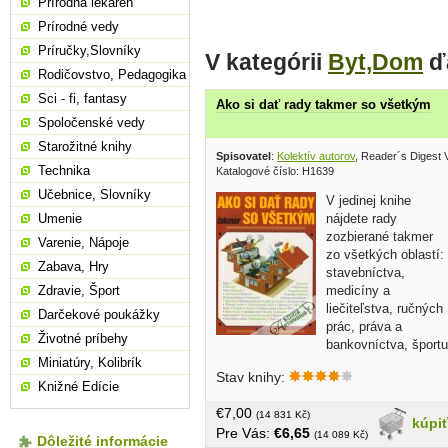
Prírodná lekáreň
Prírodné vedy
Príručky,Slovníky
V kategórii
Byt,Dom
ďa
Rodičovstvo, Pedagogika
Sci - fi, fantasy
Ako si dať rady takmer so všetkým
Spoločenské vedy
Starožitné knihy
Spisovatel
:
Kolektív autorov
, Reader´s Digest
Technika
Katalogové číslo: H1639
Učebnice, Slovníky
V jedinej knihe
nájdete rady
Umenie
zozbierané takmer
Varenie, Nápoje
zo všetkých oblastí:
Zabava, Hry
stavebníctva,
medicíny a
Zdravie, Šport
liečiteľstva, ručných
Darčekové poukážky
prác, práva a
Životné príbehy
bankovníctva, športu
a turistiky, pestovania rastlín atď.
Miniatúry, Kolibrík
Stav knihy:
Všetky rady a návody sprevádzajú aj
Knižné Edície
názorné ilustrácie, vďaka ktorým budet
€7,00
vždy postupovať rýchlo a odborne.
(14 831 Kč)
kúpi
Pre Vás:
€6,65
Heslá sú usporiadané abecedne....
(14 089 Kč)
Dôležité informácie