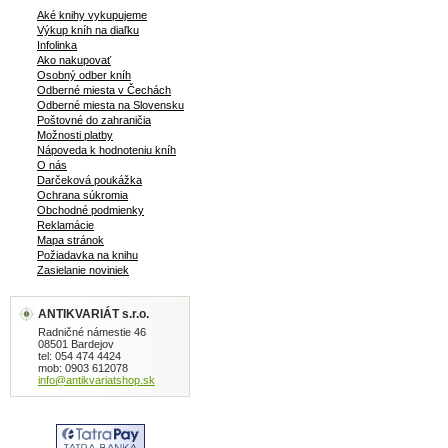
tvrdá väzba, veľký formát, 696 strán
Aké knihy vykupujeme
Výkup kníh na diaľku
Infolinka
Ako nakupovať
Osobný odber kníh
Odberné miesta v Čechách
Odberné miesta na Slovensku
Poštovné do zahraničia
Možnosti platby
Nápoveda k hodnoteniu kníh
O nás
Darčeková poukážka
Ochrana súkromia
Obchodné podmienky
Reklamácie
Mapa stránok
Požiadavka na knihu
Zasielanie noviniek
ANTIKVARIÁT s.r.o.
Radničné námestie 46
08501 Bardejov
tel: 054 474 4424
mob: 0903 612078
info@antikvariatshop.sk