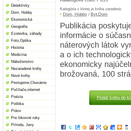
Detektívky
Kategória v ktorej je kniha zaradená:
Dom, Hobby
Dom, Hobby
/
Byt,Dom
Ekonomická
Publikácia poskytuj
Geografia
informácie o súčas
Ezoterika, záhady
Foto,Optika
náterových látok v
História
a o ich technologic
Medicína
Náboženstvo
ekonomicky najúčelne
Nezaradené knihy
brožovaná, 100 str
Nové knihy
Pestujeme,Chováme
Počítače,internet
Poézia
Pridať knihu do k
Politika
Právo
Pre šikovné ruky
Príroda, Javy