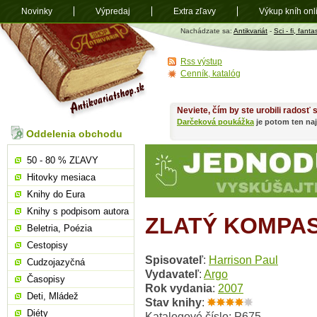
Novinky
Výpredaj
Extra zľavy
Výkup kníh onl
Antikvariát
Nachádzate sa:
Antikvariát
-
Sci - fi, fanta
shop.sk
Rss výstup
Cenník, katalóg
Neviete, čím by ste urobili radosť
Darčeková poukážka
je potom ten naj
Oddelenia obchodu
50 - 80 % ZĽAVY
Hitovky mesiaca
Knihy do Eura
Knihy s podpisom autora
ZLATÝ KOMPAS
Beletria, Poézia
Cestopisy
Spisovateľ
:
Harrison Paul
Cudzojazyčná
Vydavateľ
:
Argo
Časopisy
Rok vydania
:
2007
Deti, Mládež
Stav knihy
:
Diéty
Katalogové číslo: P675