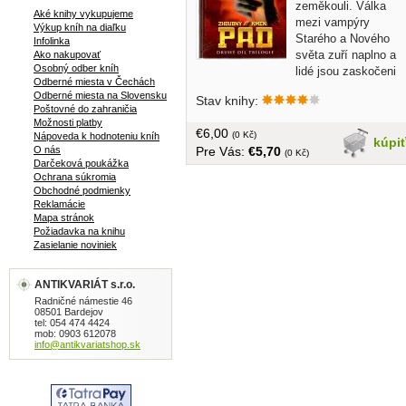
zeměkouli. Válka
Aké knihy vykupujeme
mezi vampýry
Výkup kníh na diaľku
Starého a Nového
Infolinka
světa zuří naplno a
Ako nakupovať
Osobný odber kníh
lidé jsou zaskočeni
Odberné miesta v Čechách
svou hrůzu nahánějící nově nabytou
Odberné miesta na Slovensku
Stav knihy:
pozicí v potravním řetězci. Efraim
Poštovné do zahraničia
Goodweather z Centra pro kontrolu
Možnosti platby
€6,00
nemocí se spolu s profesorem
(0 Kč)
Nápoveda k hodnoteniu kníh
kúpi
Pre Vás:
€5,70
O nás
Setrakianem a deratizátorem Vasilijem
(0 Kč)
Darčeková poukážka
Fetem snaží krvežíznivé bestie
Ochrana súkromia
zastavit. Navíc se městem plíží bývalá
Obchodné podmienky
Efraimova manželka Kelly, z níž se
Reklamácie
také stal noční tvor dychtící po krvi, a
Mapa stránok
Požiadavka na knihu
hledá příležitost získat zpět jejich syna
Zasielanie noviniek
Zacka... v češtine, obal, tvrdá väzba,
322 strán
ANTIKVARIÁT s.r.o.
Radničné námestie 46
08501 Bardejov
tel: 054 474 4424
mob: 0903 612078
info@antikvariatshop.sk