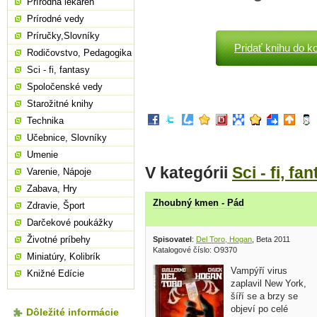
Prírodná lekáreň
Prírodné vedy
Príručky,Slovníky
Pridať knihu do k
Rodičovstvo, Pedagogika
Sci - fi, fantasy
Spoločenské vedy
Starožitné knihy
Technika
Učebnice, Slovníky
Umenie
V kategórii
Sci - fi, fa
Varenie, Nápoje
Zabava, Hry
Zhoubný kmen - Pád
Zdravie, Šport
Darčekové poukážky
Životné príbehy
Spisovatel
:
Del Toro, Hogan
, Beta 2011
Katalogové číslo: O9370
Miniatúry, Kolibrík
Vampýří virus
Knižné Edície
zaplavil New York,
šíří se a brzy se
objeví po celé
Dôležité informácie