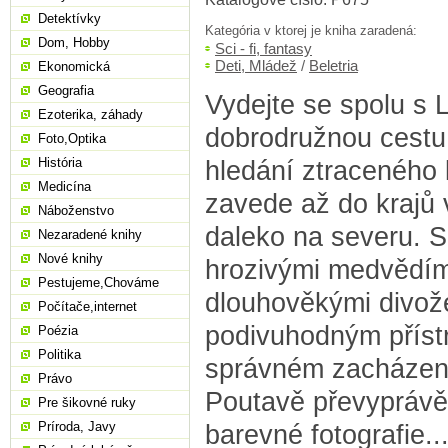
Detektívky
Kategória v ktorej je kniha zaradená:
Dom, Hobby
Sci - fi, fantasy
Deti, Mládež
/
Beletria
Ekonomická
Geografia
Vydejte se spolu s 
Ezoterika, záhady
dobrodružnou cestu, 
Foto,Optika
História
hledání ztraceného
Medicína
zavede až do krajů
Náboženstvo
daleko na severu. 
Nezaradené knihy
Nové knihy
hrozivými medvědím
Pestujeme,Chováme
dlouhověkými divož
Počítače,internet
podivuhodným přístr
Poézia
Politika
správném zacházení
Právo
Poutavě převyprávěn
Pre šikovné ruky
Príroda, Javy
barevné fotografie..