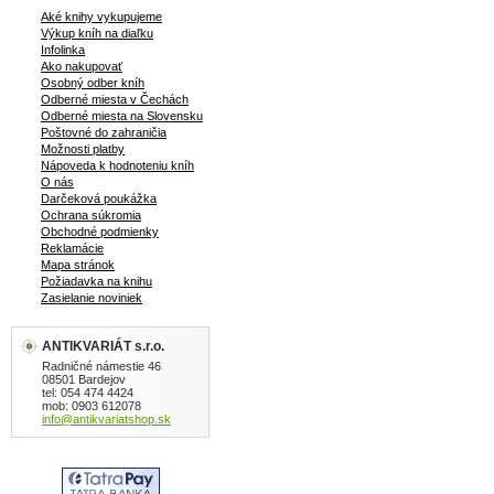
Salímova schopnosť telepatie. Čím
Aké knihy vykupujeme
bližšie k polnoci, tým väčšie nadanie
Výkup kníh na diaľku
dieťa má. Presne o polnoci sa narodili
Infolinka
dvaja. Salím a Šiva, dobro a zlo.
Ako nakupovať
Osobný odber kníh
Salímovými zmyslami, predovšetkým
Odberné miesta v Čechách
jeho zrakom a magicky citlivým
Odberné miesta na Slovensku
čuchom, vnímame indickú realitu, v
Poštovné do zahraničia
ktorej sa spája to najlepšie i najhoršie z
Možnosti platby
oboch svetov, navzájom od seba
Nápoveda k hodnoteniu kníh
O nás
neoddeliteľné - rovnako ako Salím a
Darčeková poukážka
Šiva... obal, tvrdá väzba, 660 strán
Ochrana súkromia
Obchodné podmienky
Reklamácie
Mapa stránok
Požiadavka na knihu
Zasielanie noviniek
ANTIKVARIÁT s.r.o.
Radničné námestie 46
08501 Bardejov
tel: 054 474 4424
mob: 0903 612078
info@antikvariatshop.sk