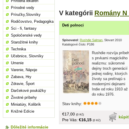
Prírodná lekáreň
Prírodné vedy
V kategórii
Romány N 
Príručky,Slovníky
Rodičovstvo, Pedagogika
Deti polnoci
Sci - fi, fantasy
Spoločenské vedy
Spisovatel
:
Rushdie Salman
, Slovart 2010
Starožitné knihy
Katalogové číslo: P186
Technika
Rushdie rozvíja príbe
Učebnice, Slovníky
s prvkami magického
Umenie
realizmu: súkromné
dejiny troch generácií
Varenie, Nápoje
jednej rodiny, ktorých
Zabava, Hry
životy sa prelínajú s
Zdravie, Šport
modernými dejinami
Indie od roku 1910 až
Darčekové poukážky
do roku 1976.
Životné príbehy
Rozprávačom je Salím Sináí, ktorý sa
Stav knihy:
Miniatúry, Kolibrík
rovnako ako tisíc ďalších detí narodil
15. augusta 1947, keď India spoločne s
Knižné Edície
€17,00
Pakistanom získala nezávislosť. Tisíc
(0 Kč)
kúpi
Pre Vás:
€16,15
a jedno dieťa - a každé z nich je nadané
(0 Kč)
nadprirodzeným darom a všetky spája
Dôležité informácie