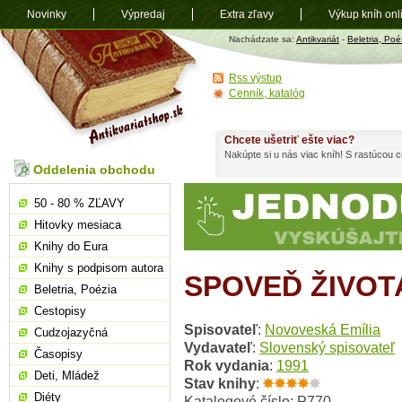
Novinky
Výpredaj
Extra zľavy
Výkup kníh onl
Antikvariát
Nachádzate sa:
Antikvariát
-
Beletria, Poé
shop.sk
Rss výstup
Cenník, katalóg
Chcete ušetriť ešte viac?
Nakúpte si u nás viac kníh! S rastúcou
Oddelenia obchodu
50 - 80 % ZĽAVY
Hitovky mesiaca
Knihy do Eura
Knihy s podpisom autora
SPOVEĎ ŽIVOT
Beletria, Poézia
Cestopisy
Spisovateľ
:
Novoveská Emília
Cudzojazyčná
Vydavateľ
:
Slovenský spisovateľ
Časopisy
Rok vydania
:
1991
Deti, Mládež
Stav knihy
:
Diéty
Katalogové číslo: P770