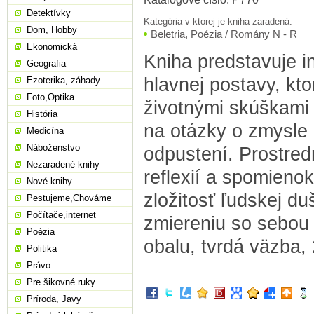
Detektívky
Kategória v ktorej je kniha zaradená:
Dom, Hobby
Beletria, Poézia
/
Romány N - R
Ekonomická
Kniha predstavuje 
Geografia
hlavnej postavy, kt
Ezoterika, záhady
Foto,Optika
životnými skúškami
História
na otázky o zmysle ž
Medicína
Náboženstvo
odpustení. Prostre
Nezaradené knihy
reflexií a spomieno
Nové knihy
zložitosť ľudskej du
Pestujeme,Chováme
Počítače,internet
zmiereniu so sebou 
Poézia
obalu, tvrdá väzba,
Politika
Právo
Pre šikovné ruky
Príroda, Javy